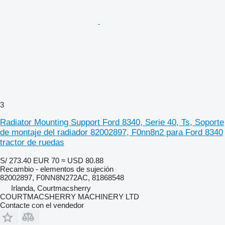
3
Radiator Mounting Support Ford 8340, Serie 40, Ts, Soporte
de montaje del radiador 82002897, F0nn8n2 para Ford 8340
tractor de ruedas
S/ 273.40
EUR 70
≈ USD 80.88
Recambio - elementos de sujeción
82002897, F0NN8N272AC, 81868548
Irlanda, Courtmacsherry
COURTMACSHERRY MACHINERY LTD
Contacte con el vendedor