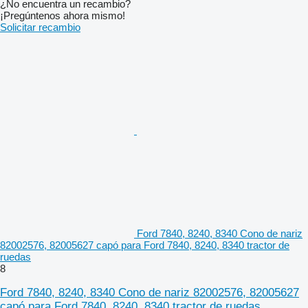
¿No encuentra un recambio?
¡Pregúntenos ahora mismo!
Solicitar recambio
Ford 7840, 8240, 8340 Cono de nariz
82002576, 82005627 capó para Ford 7840, 8240, 8340 tractor de
ruedas
8
Ford 7840, 8240, 8340 Cono de nariz 82002576, 82005627
capó para Ford 7840, 8240, 8340 tractor de ruedas