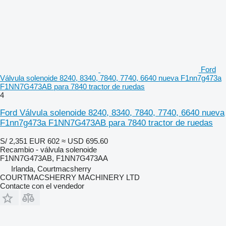
Ford
Válvula solenoide 8240, 8340, 7840, 7740, 6640 nueva F1nn7g473a
F1NN7G473AB para 7840 tractor de ruedas
4
Ford Válvula solenoide 8240, 8340, 7840, 7740, 6640 nueva
F1nn7g473a F1NN7G473AB para 7840 tractor de ruedas
S/ 2,351
EUR 602
≈ USD 695.60
Recambio - válvula solenoide
F1NN7G473AB, F1NN7G473AA
Irlanda, Courtmacsherry
COURTMACSHERRY MACHINERY LTD
Contacte con el vendedor