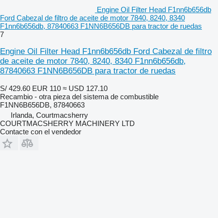
Engine Oil Filter Head F1nn6b656db
Ford Cabezal de filtro de aceite de motor 7840, 8240, 8340
F1nn6b656db, 87840663 F1NN6B656DB para tractor de ruedas
7
Engine Oil Filter Head F1nn6b656db Ford Cabezal de filtro
de aceite de motor 7840, 8240, 8340 F1nn6b656db,
87840663 F1NN6B656DB para tractor de ruedas
S/ 429.60
EUR 110
≈ USD 127.10
Recambio - otra pieza del sistema de combustible
F1NN6B656DB, 87840663
Irlanda, Courtmacsherry
COURTMACSHERRY MACHINERY LTD
Contacte con el vendedor