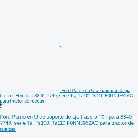
Ford Perno en U de soporte de eje
trasero F0n para 8340, 7740, serie Ts, Ts100, Ts110 F0NNJ952AC
para tractor de ruedas
5
Ford Perno en U de soporte de eje trasero F0n para 8340,
7740, serie Ts, Ts100, Ts110 F0NNJ952AC para tractor de
ruedas