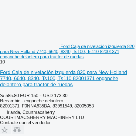
Ford Caja de nivelación izquierda 820
para New Holland 7740, 6640, 8340, Ts100, Ts110 82001371
enganche delantero para tractor de ruedas
10
Ford Caja de nivelación izquierda 820 para New Holland
7740, 6640, 8340, Ts100, Ts110 82001371 enganche
delantero para tractor de ruedas
S/ 585.80
EUR 150
≈ USD 173.30
Recambio - enganche delantero
82001371, F0NNA935BA, 83991549, 82005053
Irlanda, Courtmacsherry
COURTMACSHERRY MACHINERY LTD
Contacte con el vendedor