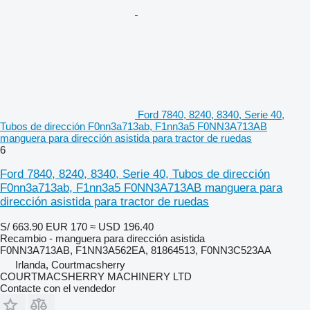
Ford 7840, 8240, 8340, Serie 40,
Tubos de dirección F0nn3a713ab, F1nn3a5 F0NN3A713AB
manguera para dirección asistida para tractor de ruedas
6
Ford 7840, 8240, 8340, Serie 40, Tubos de dirección
F0nn3a713ab, F1nn3a5 F0NN3A713AB manguera para
dirección asistida para tractor de ruedas
S/ 663.90
EUR 170
≈ USD 196.40
Recambio - manguera para dirección asistida
F0NN3A713AB, F1NN3A562EA, 81864513, F0NN3C523AA
Irlanda, Courtmacsherry
COURTMACSHERRY MACHINERY LTD
Contacte con el vendedor