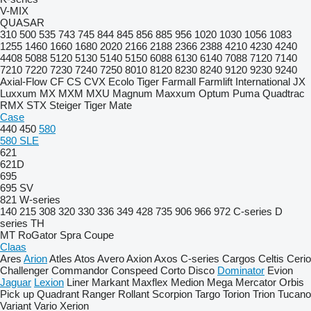
V-MIX
QUASAR
310
500
535
743
745
844
845
856
885
956
1020
1030
1056
1083
1255
1460
1660
1680
2020
2166
2188
2366
2388
4210
4230
4240
4408
5088
5120
5130
5140
5150
6088
6130
6140
7088
7120
7140
7210
7220
7230
7240
7250
8010
8120
8230
8240
9120
9230
9240
Axial-Flow
CF
CS
CVX
Ecolo Tiger
Farmall
Farmlift
International
JX
Luxxum
MX
MXM
MXU
Magnum
Maxxum
Optum
Puma
Quadtrac
RMX
STX
Steiger
Tiger Mate
Case
440
450
580
580 SLE
621
621D
695
695 SV
821
W-series
140
215
308
320
330
336
349
428
735
906
966
972
C-series
D
series
TH
MT
RoGator
Spra Coupe
Claas
Ares
Arion
Atles
Atos
Avero
Axion
Axos
C-series
Cargos
Celtis
Cerio
Challenger
Commandor
Conspeed
Corto
Disco
Dominator
Evion
Jaguar
Lexion
Liner
Markant
Maxflex
Medion
Mega
Mercator
Orbis
Pick up
Quadrant
Ranger
Rollant
Scorpion
Targo
Torion
Trion
Tucano
Variant
Vario
Xerion