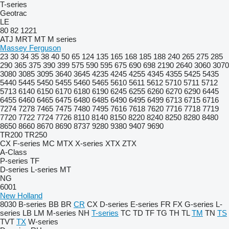
T-series
Geotrac
LE
80
82
1221
ATJ
MRT
MT
M series
Massey Ferguson
23
30
34
35
38
40
50
65
124
135
165
168
185
188
240
265
275
285
290
365
375
390
399
575
590
595
675
690
698
2190
2640
3060
3070
3080
3085
3095
3640
3645
4235
4245
4255
4345
4355
5425
5435
5440
5445
5450
5455
5460
5465
5610
5611
5612
5710
5711
5712
5713
6140
6150
6170
6180
6190
6245
6255
6260
6270
6290
6445
6455
6460
6465
6475
6480
6485
6490
6495
6499
6713
6715
6716
7274
7278
7465
7475
7480
7495
7616
7618
7620
7716
7718
7719
7720
7722
7724
7726
8110
8140
8150
8220
8240
8250
8280
8480
8650
8660
8670
8690
8737
9280
9380
9407
9690
TR200
TR250
CX
F-series
MC
MTX
X-series
XTX
ZTX
A-Class
P-series
TF
D-series
L-series
MT
NG
6001
New Holland
8030
B-series
BB
BR
CR
CX
D-series
E-series
FR
FX
G-series
L-
series
LB
LM
M-series
NH
T-series
TC
TD
TF
TG
TH
TL
TM
TN
TS
TVT
TX
W-series