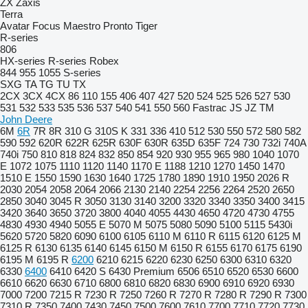
ZX
Zaxis
Terra
Avatar
Focus
Maestro
Pronto
Tiger
R-series
806
HX-series
R-series
Robex
844
955
1055
S-series
SXG
TA
TG
TU
TX
2CX
3CX
4CX
86
110
155
406
407
427
520
524
525
526
527
530
531
532
533
535
536
537
540
541
550
560
Fastrac
JS
JZ
TM
John Deere
6M
6R
7R
8R
310 G
310S K
331
336
410
512
530
550
572
580
582
590
592
620R
622R
625R
630F
630R
635D
635F
724
730
732i
740A
740i
750
810
818
824
832
850
854
920
930
955
965
980
1040
1070
E
1072
1075
1110
1120
1140
1170 E
1188
1210
1270
1450
1470
1510 E
1550
1590
1630
1640
1725
1780
1890
1910
1950
2026 R
2030
2054
2058
2064
2066
2130
2140
2254
2256
2264
2520
2650
2850
3040
3045 R
3050
3130
3140
3200
3320
3340
3350
3400
3415
3420
3640
3650
3720
3800
4040
4055
4430
4650
4720
4730
4755
4830
4930
4940
5055 E
5070 M
5075
5080
5090
5100
5115
5430i
5620
5720
5820
6090
6100
6105
6110 M
6110 R
6115
6120
6125 M
6125 R
6130
6135
6140
6145
6150 M
6150 R
6155
6170
6175
6190
6195 M
6195 R
6200
6210
6215
6220
6230
6250
6300
6310
6320
6330
6400
6410
6420 S
6430 Premium
6506
6510
6520
6530
6600
6610
6620
6630
6710
6800
6810
6820
6830
6900
6910
6920
6930
7000
7200
7215 R
7230 R
7250
7260 R
7270 R
7280 R
7290 R
7300
7310 R
7350
7400
7430
7450
7500
7600
7610
7700
7710
7720
7730