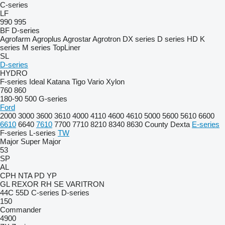
C-series
LF
990
995
BF
D-series
Agrofarm
Agroplus
Agrostar
Agrotron
DX series
D series
HD
K
series
M series
TopLiner
SL
D-series
HYDRO
F-series
Ideal
Katana
Tigo
Vario
Xylon
760
860
180-90
500
G-series
Ford
2000
3000
3600
3610
4000
4110
4600
4610
5000
5600
5610
6600
6610
6640
7610
7700
7710
8210
8340
8630
County
Dexta
E-series
F-series
L-series
TW
Major
Super Major
53
SP
AL
CPH
NTA
PD
YP
GL
REXOR
RH
SE
VARITRON
44C
55D
C-series
D-series
150
Commander
4900