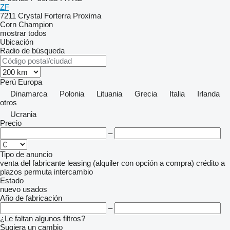
ZF
7211
Crystal
Forterra
Proxima
Corn Champion
mostrar todos
Ubicación
Radio de búsqueda
Perú
Europa
Dinamarca
Polonia
Lituania
Grecia
Italia
Irlanda
otros
Ucrania
Precio
–
Tipo de anuncio
venta
del fabricante
leasing (alquiler con opción a compra)
crédito
a
plazos
permuta
intercambio
Estado
nuevo
usados
Año de fabricación
–
¿Le faltan algunos filtros?
Sugiera un cambio