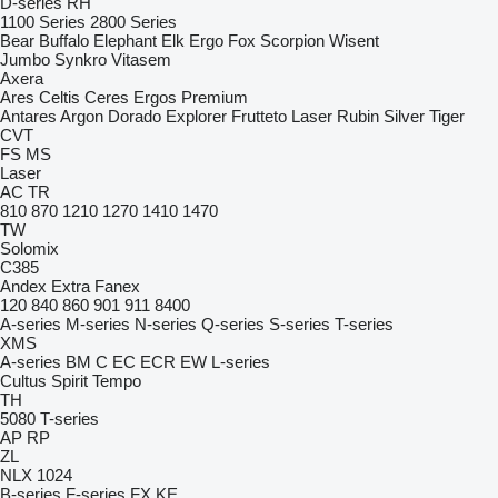
D-series
RH
1100 Series
2800 Series
Bear
Buffalo
Elephant
Elk
Ergo
Fox
Scorpion
Wisent
Jumbo
Synkro
Vitasem
Axera
Ares
Celtis
Ceres
Ergos
Premium
Antares
Argon
Dorado
Explorer
Frutteto
Laser
Rubin
Silver
Tiger
CVT
FS
MS
Laser
AC
TR
810
870
1210
1270
1410
1470
TW
Solomix
C385
Andex
Extra
Fanex
120
840
860
901
911
8400
A-series
M-series
N-series
Q-series
S-series
T-series
XMS
A-series
BM
C
EC
ECR
EW
L-series
Cultus
Spirit
Tempo
TH
5080
T-series
AP
RP
ZL
NLX 1024
B-series
F-series
FX
KE