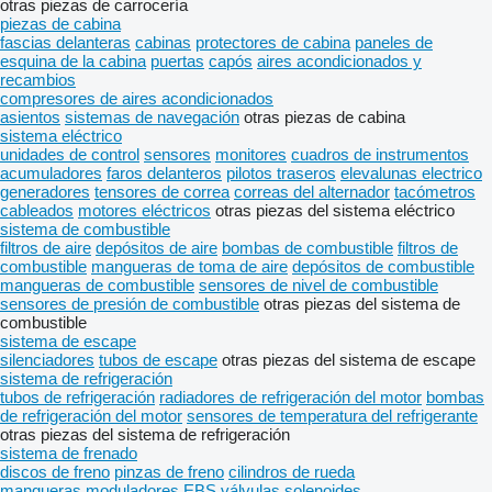
otras piezas de carrocería
piezas de cabina
fascias delanteras
cabinas
protectores de cabina
paneles de
esquina de la cabina
puertas
capós
aires acondicionados y
recambios
compresores de aires acondicionados
asientos
sistemas de navegación
otras piezas de cabina
sistema eléctrico
unidades de control
sensores
monitores
cuadros de instrumentos
acumuladores
faros delanteros
pilotos traseros
elevalunas electrico
generadores
tensores de correa
correas del alternador
tacómetros
cableados
motores eléctricos
otras piezas del sistema eléctrico
sistema de combustible
filtros de aire
depósitos de aire
bombas de combustible
filtros de
combustible
mangueras de toma de aire
depósitos de combustible
mangueras de combustible
sensores de nivel de combustible
sensores de presión de combustible
otras piezas del sistema de
combustible
sistema de escape
silenciadores
tubos de escape
otras piezas del sistema de escape
sistema de refrigeración
tubos de refrigeración
radiadores de refrigeración del motor
bombas
de refrigeración del motor
sensores de temperatura del refrigerante
otras piezas del sistema de refrigeración
sistema de frenado
discos de freno
pinzas de freno
cilindros de rueda
mangueras
moduladores EBS
válvulas solenoides