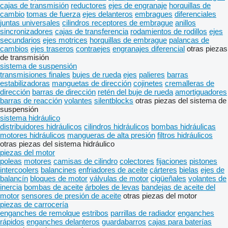
cajas de transmisión
reductores
ejes de engranaje
horquillas de
cambio
tomas de fuerza
ejes delanteros
embragues
diferenciales
juntas universales
cilindros receptores de embrague
anillos
sincronizadores
cajas de transferencia
rodamientos de rodillos
ejes
secundarios
ejes motrices
horquillas de embrague
palancas de
cambios
ejes traseros
contraejes
engranajes diferencial
otras piezas
de transmisión
sistema de suspensión
transmisiones finales
bujes de rueda
ejes
palieres
barras
estabilizadoras
manguetas de dirección
cojinetes
cremalleras de
dirección
barras de dirección
retén del buje de rueda
amortiguadores
barras de reacción
volantes
silentblocks
otras piezas del sistema de
suspensión
sistema hidráulico
distribuidores hidráulicos
cilindros hidráulicos
bombas hidráulicas
motores hidráulicos
mangueras de alta presión
filtros hidráulicos
otras piezas del sistema hidráulico
piezas del motor
poleas
motores
camisas de cilindro
colectores
fijaciones
pistones
intercoolers
balancines
enfriadores de aceite
cárteres
bielas
ejes de
balancín
bloques de motor
válvulas de motor
cigüeñales
volantes de
inercia
bombas de aceite
árboles de levas
bandejas de aceite del
motor
sensores de presión de aceite
otras piezas del motor
piezas de carrocería
enganches de remolque
estribos
parrillas de radiador
enganches
rápidos
enganches delanteros
guardabarros
cajas para baterías