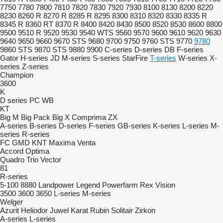
7750
7780
7800
7810
7820
7830
7920
7930
8100
8130
8200
8220
8230
8260 R
8270 R
8285 R
8295
8300
8310
8320
8330
8335 R
8345 R
8360 RT
8370 R
8400
8420
8430
8500
8520
8530
8600
8800
9500
9510 R
9520
9530
9540 WTS
9560
9570
9600
9610
9620
9630
9640
9650
9660
9670 STS
9680
9700
9750
9760 STS
9770
9780
9860 STS
9870 STS
9880
9900
C-series
D-series
DB
F-series
Gator
H-series
JD
M-series
S-series
StarFire
T-series
W-series
X-
series
Z-series
Champion
3600
K
D series
PC
WB
KT
Big M
Big Pack
Big X
Comprima
ZX
A-series
B-series
D-series
F-series
GB-series
K-series
L-series
M-
series
R-series
FC
GMD
KNT
Maxima
Venta
Accord
Optima
Quadro
Trio
Vector
81
R-series
5-100
8880
Landpower
Legend
Powerfarm
Rex
Vision
3500
3600
3650
L-series
M-series
Welger
Azurit
Heliodor
Juwel
Karat
Rubin
Solitair
Zirkon
A-series
L-series