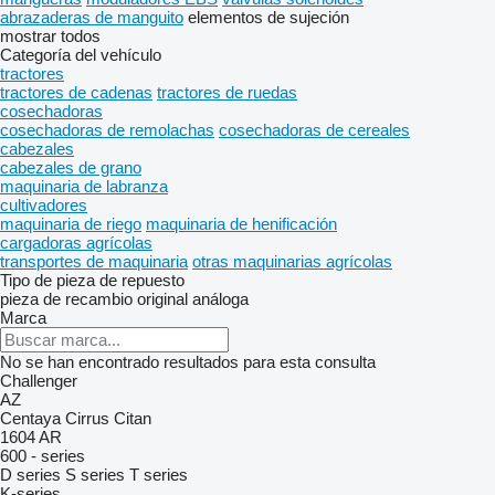
abrazaderas de manguito
elementos de sujeción
mostrar todos
Categoría del vehículo
tractores
tractores de cadenas
tractores de ruedas
cosechadoras
cosechadoras de remolachas
cosechadoras de cereales
cabezales
cabezales de grano
maquinaria de labranza
cultivadores
maquinaria de riego
maquinaria de henificación
cargadoras agrícolas
transportes de maquinaria
otras maquinarias agrícolas
Tipo de pieza de repuesto
pieza de recambio original
análoga
Marca
No se han encontrado resultados para esta consulta
Challenger
AZ
Centaya
Cirrus
Citan
1604
AR
600 - series
D series
S series
T series
K-series