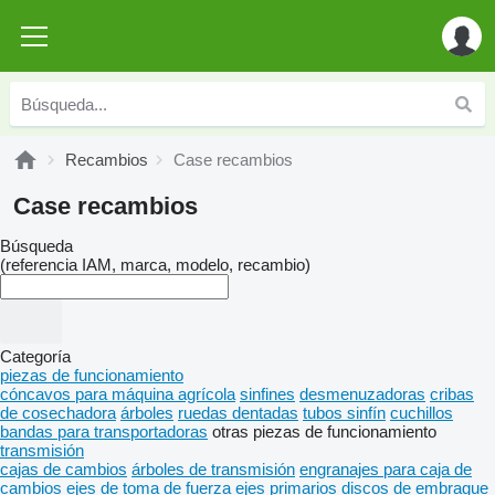
Recambios
Case recambios
Case recambios
Búsqueda
(referencia IAM, marca, modelo, recambio)
Categoría
piezas de funcionamiento
cóncavos para máquina agrícola
sinfines
desmenuzadoras
cribas
de cosechadora
árboles
ruedas dentadas
tubos sinfín
cuchillos
bandas para transportadoras
otras piezas de funcionamiento
transmisión
cajas de cambios
árboles de transmisión
engranajes para caja de
cambios
ejes de toma de fuerza
ejes primarios
discos de embrague