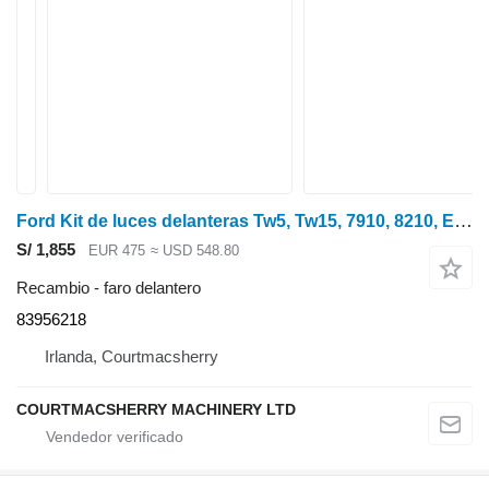
Ford Kit de luces delanteras Tw5, Tw15, 7910, 8210, E1nn13n102 83956218 faro delantero para tractor de ruedas
S/ 1,855
EUR 475
≈ USD 548.80
Recambio - faro delantero
83956218
Irlanda, Courtmacsherry
COURTMACSHERRY MACHINERY LTD