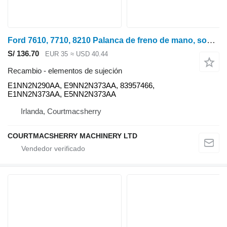
Ford 7610, 7710, 8210 Palanca de freno de mano, soporte derecho E1nn2n290aa, E9nn2 E1NN2N290AA para tractor de ruedas
S/ 136.70
EUR 35
≈ USD 40.44
Recambio - elementos de sujeción
E1NN2N290AA, E9NN2N373AA, 83957466,
E1NN2N373AA, E5NN2N373AA
Irlanda, Courtmacsherry
COURTMACSHERRY MACHINERY LTD