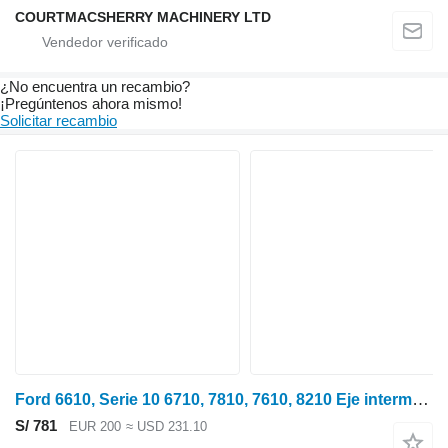
COURTMACSHERRY MACHINERY LTD
¿No encuentra un recambio?
¡Pregúntenos ahora mismo!
Solicitar recambio
Ford 6610, Serie 10 6710, 7810, 7610, 8210 Eje intermedio E6nn7z013aa E6NN7Z013AA contraeje para Ford 10 Series tractor de ruedas
S/ 781
EUR 200
≈ USD 231.10