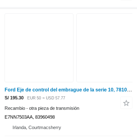
Ford Eje de control del embrague de la serie 10, 7810, 7910, 8210 E7nn7503aa, 8396 E7NN7503AA para tractor de ruedas
S/ 195.30
EUR 50
≈ USD 57.77
Recambio - otra pieza de transmisión
E7NN7503AA, 83960498
Irlanda, Courtmacsherry