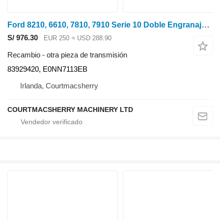
Ford 8210, 6610, 7810, 7910 Serie 10 Doble Engranaje 23, 37 T 83929420, para Ford 10 Series tractor de ruedas
S/ 976.30
EUR 250
≈ USD 288.90
Recambio - otra pieza de transmisión
83929420, E0NN7113EB
Irlanda, Courtmacsherry
COURTMACSHERRY MACHINERY LTD