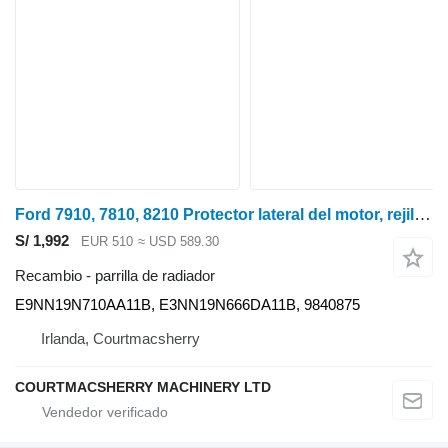
Ford 7910, 7810, 8210 Protector lateral del motor, rejilla protectora E9nn19n710aa11b E9NN19N710AA11B parrilla de radiador para tractor de ruedas
S/ 1,992
EUR 510
≈ USD 589.30
Recambio - parrilla de radiador
E9NN19N710AA11B, E3NN19N666DA11B, 9840875
Irlanda, Courtmacsherry
COURTMACSHERRY MACHINERY LTD