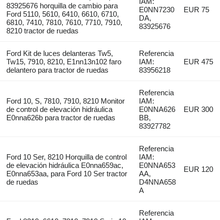
IAM:
83925676 horquilla de cambio para
E0NN7230
EUR 75
Ford 5110, 5610, 6410, 6610, 6710,
DA,
6810, 7410, 7810, 7610, 7710, 7910,
83925676
8210 tractor de ruedas
Ford Kit de luces delanteras Tw5,
Referencia
Tw15, 7910, 8210, E1nn13n102 faro
IAM:
EUR 475
delantero para tractor de ruedas
83956218
Referencia
Ford 10, S, 7810, 7910, 8210 Monitor
IAM:
de control de elevación hidráulica
E0NNA626
EUR 300
E0nna626b para tractor de ruedas
BB,
83927782
Referencia
Ford 10 Ser, 8210 Horquilla de control
IAM:
de elevación hidráulica E0nna659ac,
E0NNA653
EUR 120
E0nna653aa, para Ford 10 Ser tractor
AA,
de ruedas
D4NNA658
A
Referencia