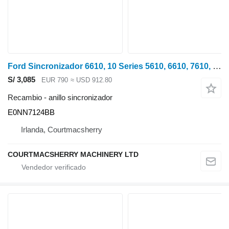
Ford Sincronizador 6610, 10 Series 5610, 6610, 7610, 7910, 8210, 7810 E0NN7124BB anillo sincronizador para tractor de ruedas
S/ 3,085
EUR 790
≈ USD 912.80
Recambio - anillo sincronizador
E0NN7124BB
Irlanda, Courtmacsherry
COURTMACSHERRY MACHINERY LTD