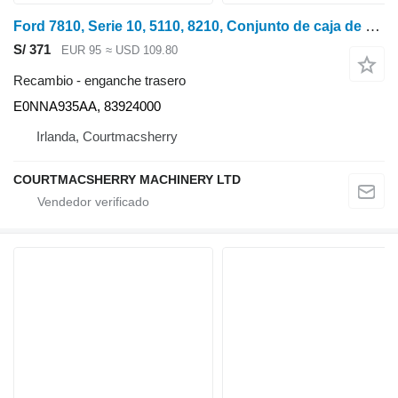
Ford 7810, Serie 10, 5110, 8210, Conjunto de caja de nivelación E0nna935aa, 8 E0NNA935AA enganche trasero para tractor de ruedas
S/ 371
EUR 95
≈ USD 109.80
Recambio - enganche trasero
E0NNA935AA, 83924000
Irlanda, Courtmacsherry
COURTMACSHERRY MACHINERY LTD