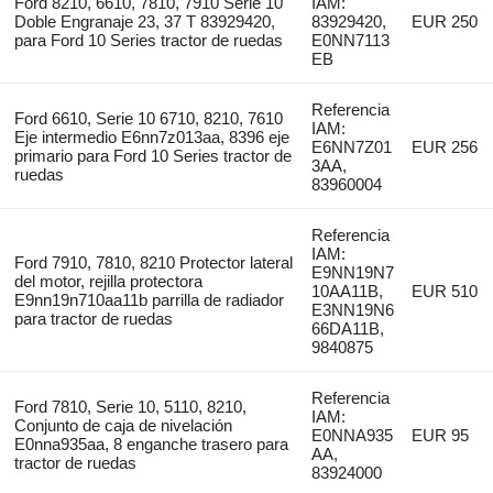
Ford 8210, 6610, 7810, 7910 Serie 10
IAM:
Doble Engranaje 23, 37 T 83929420,
83929420,
EUR 250
para Ford 10 Series tractor de ruedas
E0NN7113
EB
Referencia
Ford 6610, Serie 10 6710, 8210, 7610
IAM:
Eje intermedio E6nn7z013aa, 8396 eje
E6NN7Z01
EUR 256
primario para Ford 10 Series tractor de
3AA,
ruedas
83960004
Referencia
IAM:
Ford 7910, 7810, 8210 Protector lateral
E9NN19N7
del motor, rejilla protectora
10AA11B,
EUR 510
E9nn19n710aa11b parrilla de radiador
E3NN19N6
para tractor de ruedas
66DA11B,
9840875
Referencia
Ford 7810, Serie 10, 5110, 8210,
IAM:
Conjunto de caja de nivelación
E0NNA935
EUR 95
E0nna935aa, 8 enganche trasero para
AA,
tractor de ruedas
83924000