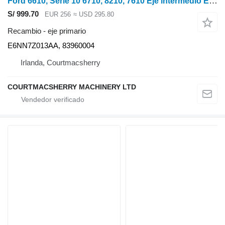
Ford 6610, Serie 10 6710, 8210, 7610 Eje intermedio E6nn7z013aa, 8396 E6NN7Z013AA eje primario para Ford 10 Series tractor de ruedas
S/ 999.70
EUR 256
≈ USD 295.80
Recambio - eje primario
E6NN7Z013AA, 83960004
Irlanda, Courtmacsherry
COURTMACSHERRY MACHINERY LTD