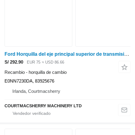
Ford Horquilla del eje principal superior de transmisión serie 6610, 7610, 10 83925676 E0NN7230DA horquilla de cambio para Ford 5110, 5610, 6410, 6610, 6710, 6810, 7410, 7810, 7610, 7710, 7910, 8210 tractor de ruedas
S/ 292.90
EUR 75
≈ USD 86.66
Recambio - horquilla de cambio
E0NN7230DA, 83925676
Irlanda, Courtmacsherry
COURTMACSHERRY MACHINERY LTD