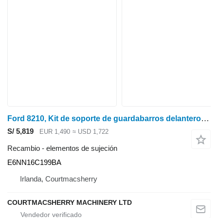
Ford 8210, Kit de soporte de guardabarros delantero Carraro E6NN16C199BA para tractor de ruedas
S/ 5,819
EUR 1,490
≈ USD 1,722
Recambio - elementos de sujeción
E6NN16C199BA
Irlanda, Courtmacsherry
COURTMACSHERRY MACHINERY LTD