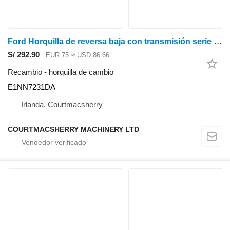
Ford Horquilla de reversa baja con transmisión serie 6610, 8210 y 10 E1nn7231da E1NN7231DA horquilla de cambio para Ford 5110, 5610, 6410, 6610, 6710, 6810, 7410, 7810, 7610, 7710, 7910, 8210 tractor de ruedas
S/ 292.90
EUR 75
≈ USD 86.66
Recambio - horquilla de cambio
E1NN7231DA
Irlanda, Courtmacsherry
COURTMACSHERRY MACHINERY LTD