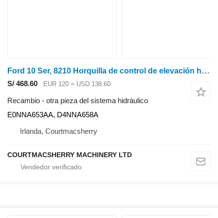
Ford 10 Ser, 8210 Horquilla de control de elevación hidráulica E0nna659ac, E0nna653aa, E0NNA653AA para Ford 10 Ser tractor de ruedas
S/ 468.60
EUR 120
≈ USD 138.60
Recambio - otra pieza del sistema hidráulico
E0NNA653AA, D4NNA658A
Irlanda, Courtmacsherry
COURTMACSHERRY MACHINERY LTD