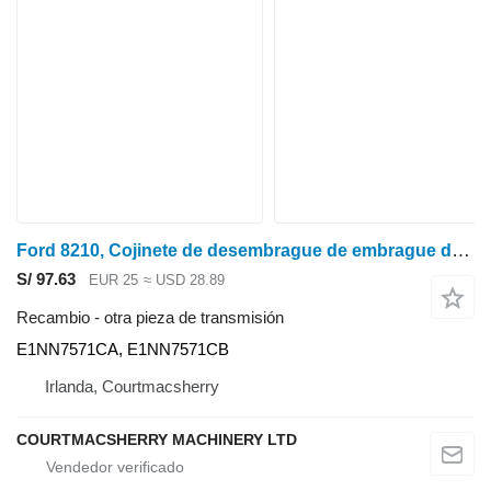
Ford 8210, Cojinete de desembrague de embrague de transmisión serie 10 E1nn7571ca, E1 E1NN7571CA para Ford 5110, 5610, 6410, 6610, 6710, 6810, 7410, 7810, 7610, 7710, 7910, 8210 tractor de ruedas
S/ 97.63
EUR 25
≈ USD 28.89
Recambio - otra pieza de transmisión
E1NN7571CA, E1NN7571CB
Irlanda, Courtmacsherry
COURTMACSHERRY MACHINERY LTD