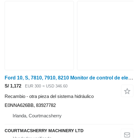
Ford 10, S, 7810, 7910, 8210 Monitor de control de elevación hidráulica E0nna626b E0NNA626BB para tractor de ruedas
S/ 1,172
EUR 300
≈ USD 346.60
Recambio - otra pieza del sistema hidráulico
E0NNA626BB, 83927782
Irlanda, Courtmacsherry
COURTMACSHERRY MACHINERY LTD