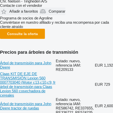
Chr. Nielsen - Tingheden A/S
Contacte con el vendedor
Añadir a favoritos
Comparar
Programa de socios de Agroline
Conviértase en nuestro afiliado y reciba una recompensa por cada
cliente atraído
Consulte la oferta
Precios para árboles de transmisión
Estado: nuevo,
Árbol de transmisión para John
referencia IAM:
EUR 1,192
Deere
RE209133
Claas KIT DE EJE DE
TRANSMISIÓN Lexion 560
0007703040 (Motor c13,c10,c9; fr
EUR 729
árbol de transmisión para Claas
Lexion 560 cosechadora de
cereales
Estado: nuevo,
Árbol de transmisión para John
referencia IAM:
EUR 2,600
Deere tractor de ruedas
RE586742, RE337655,
RE336722, RE574235