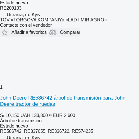
Estado
nuevo
RE209133
Ucrania, m. Kyiv
TOV «TORGOVA KOMPANIYa «LAD I MIR AGRO»
Contacte con el vendedor
Añadir a favoritos
Comparar
1
John Deere RE586742 árbol de transmisión para John
Deere tractor de ruedas
S/ 10,150
UAH 133,800
≈ EUR 2,600
Árbol de transmisión
Estado
nuevo
RE586742, RE337655, RE336722, RE574235
Ucrania, m. Kyiv