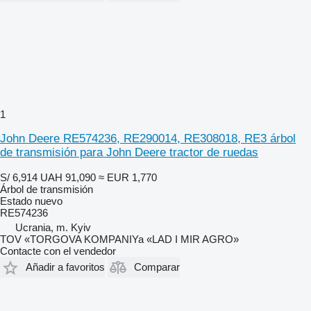
1
John Deere RE574236, RE290014, RE308018, RE3 árbol
de transmisión para John Deere tractor de ruedas
S/ 6,914
UAH 91,090
≈ EUR 1,770
Árbol de transmisión
Estado
nuevo
RE574236
Ucrania, m. Kyiv
TOV «TORGOVA KOMPANIYa «LAD I MIR AGRO»
Contacte con el vendedor
Añadir a favoritos
Comparar