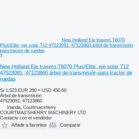
New Holland Eje trasero T6070
Plus/Elite, eje solar T12 47523091, 47123860 árbol de transmisión
para tractor de ruedas
7
New Holland Eje trasero T6070 Plus/Elite, eje solar T12
47523091, 47123860 árbol de transmisión para tractor de
ruedas
S/ 1,523
EUR 390
≈ USD 450.60
Árbol de transmisión
47523091, 47123860
Irlanda, Courtmacsherry
COURTMACSHERRY MACHINERY LTD
Contacte con el vendedor
Añadir a favoritos
Comparar