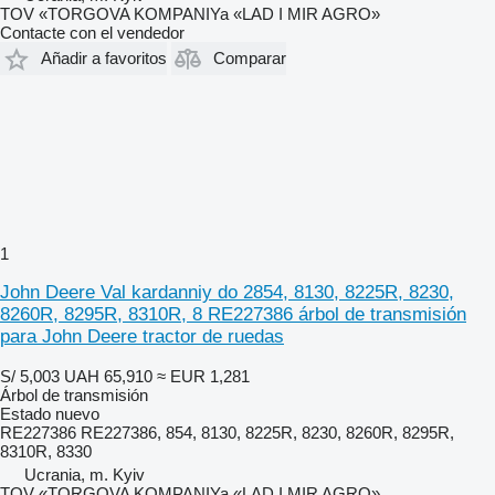
TOV «TORGOVA KOMPANIYa «LAD I MIR AGRO»
Contacte con el vendedor
Añadir a favoritos
Comparar
1
John Deere Val kardanniy do 2854, 8130, 8225R, 8230,
8260R, 8295R, 8310R, 8 RE227386 árbol de transmisión
para John Deere tractor de ruedas
S/ 5,003
UAH 65,910
≈ EUR 1,281
Árbol de transmisión
Estado
nuevo
RE227386 RE227386, 854, 8130, 8225R, 8230, 8260R, 8295R,
8310R, 8330
Ucrania, m. Kyiv
TOV «TORGOVA KOMPANIYa «LAD I MIR AGRO»