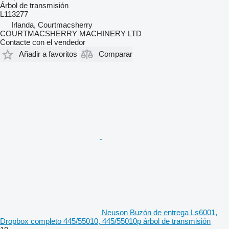
Árbol de transmisión
L113277
Irlanda, Courtmacsherry
COURTMACSHERRY MACHINERY LTD
Contacte con el vendedor
Añadir a favoritos
Comparar
Neuson Buzón de entrega Ls6001,
Dropbox completo 445/55010, 445/55010p árbol de transmisión