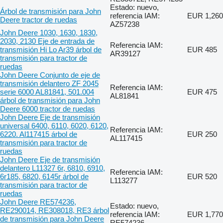
Estado: nuevo,
Árbol de transmisión para John
referencia IAM:
EUR 1,260
Deere tractor de ruedas
AZ57238
John Deere 1030, 1630, 1830,
2030, 2130 Eje de entrada de
Referencia IAM:
transmisión Hi Lo Ar39 árbol de
EUR 485
AR39127
transmisión para tractor de
ruedas
John Deere Conjunto de eje de
transmisión delantero ZF 2045
Referencia IAM:
serie 6000 AL81841, 501.004
EUR 475
AL81841
árbol de transmisión para John
Deere 6000 tractor de ruedas
John Deere Eje de transmisión
universal 6400, 6110, 6020, 6120,
Referencia IAM:
6220. Al117415 árbol de
EUR 250
AL117415
transmisión para tractor de
ruedas
John Deere Eje de transmisión
delantero L11327 6r, 6810, 6910,
Referencia IAM:
6r185, 6820, 6145r árbol de
EUR 520
L113277
transmisión para tractor de
ruedas
John Deere RE574236,
Estado: nuevo,
RE290014, RE308018, RE3 árbol
referencia IAM:
EUR 1,770
de transmisión para John Deere
RE574236