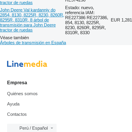
tractor de ruedas
Estado: nuevo,
John Deere Val kardanniy do
referencia IAM:
2854, 8130, 8225R, 8230, 8260R,
RE227386 RE227386,
8295R, 8310R, 8 árbol de
EUR 1,281
854, 8130, 8225R,
transmisión para John Deere
8230, 8260R, 8295R,
tractor de ruedas
8310R, 8330
Véase también
Árboles de transmisión en España
Empresa
Quiénes somos
Ayuda
Contactos
Perú / Español