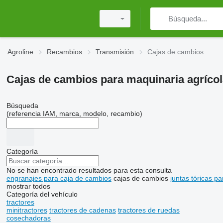
Agroline
Recambios
Transmisión
Cajas de cambios
Cajas de cambios para maquinaria agrícol
Búsqueda
(referencia IAM, marca, modelo, recambio)
Categoría
No se han encontrado resultados para esta consulta
engranajes para caja de cambios
cajas de cambios
juntas tóricas p
mostrar todos
Categoría del vehículo
tractores
minitractores
tractores de cadenas
tractores de ruedas
cosechadoras