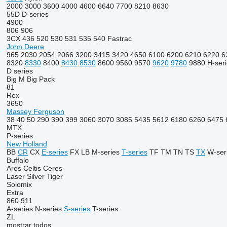
2000
3000
3600
4000
4600
6640
7700
8210
8630
55D
D-series
4900
806
906
3CX
436
520
530
531
535
540
Fastrac
John Deere
965
2030
2054
2066
3200
3415
3420
4650
6100
6200
6210
6220
6
8320
8330
8400
8430
8530
8600
9560
9570
9620
9780
9880
H-ser
D series
Big M
Big Pack
81
Rex
3650
Massey Ferguson
38
40
50
290
390
399
3060
3070
3085
5435
5612
6180
6260
6475
MTX
P-series
New Holland
BB
CR
CX
E-series
FX
LB
M-series
T-series
TF
TM
TN
TS
TX
W-ser
Buffalo
Ares
Celtis
Ceres
Laser
Silver
Tiger
Solomix
Extra
860
911
A-series
N-series
S-series
T-series
ZL
mostrar todos