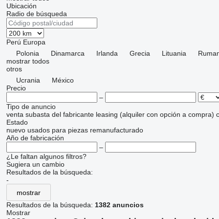
Ubicación
Radio de búsqueda
Perú
Europa
Polonia
Dinamarca
Irlanda
Grecia
Lituania
Ruman
mostrar todos
otros
Ucrania
México
Precio
–
Tipo de anuncio
venta
subasta
del fabricante
leasing (alquiler con opción a compra)
c
Estado
nuevo
usados
para piezas
remanufacturado
Año de fabricación
–
¿Le faltan algunos filtros?
Sugiera un cambio
Resultados de la búsqueda:
-
mostrar
Resultados de la búsqueda:
1382 anuncios
Mostrar