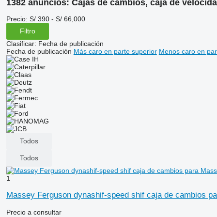
1382 anuncios:
Cajas de cambios, caja de velocid
Precio:
S/ 390 - S/ 66,000
Filtro
Clasificar
:
Fecha de publicación
Fecha de publicación
Más caro en parte superior
Menos caro en par
Todos
Todos
1
Massey Ferguson dynashif-speed shif caja de cambios p
Precio a consultar