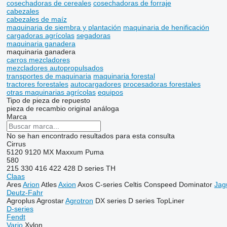
cosechadoras de cereales
cosechadoras de forraje
cabezales
cabezales de maíz
maquinaria de siembra y plantación
maquinaria de henificación
cargadoras agrícolas
segadoras
maquinaria ganadera
maquinaria ganadera
carros mezcladores
mezcladores autopropulsados
transportes de maquinaria
maquinaria forestal
tractores forestales
autocargadores
procesadoras forestales
otras maquinarias agrícolas
equipos
Tipo de pieza de repuesto
pieza de recambio original
análoga
Marca
No se han encontrado resultados para esta consulta
Cirrus
5120
9120
MX
Maxxum
Puma
580
215
330
416
422
428
D series
TH
Claas
Ares
Arion
Atles
Axion
Axos
C-series
Celtis
Conspeed
Dominator
Jag
Deutz-Fahr
Agroplus
Agrostar
Agrotron
DX series
D series
TopLiner
D-series
Fendt
Vario
Xylon