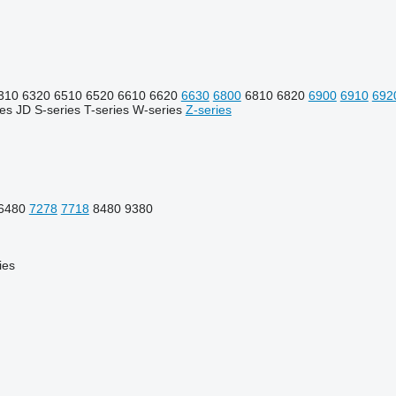
310
6320
6510
6520
6610
6620
6630
6800
6810
6820
6900
6910
692
ies
JD
S-series
T-series
W-series
Z-series
6480
7278
7718
8480
9380
ies