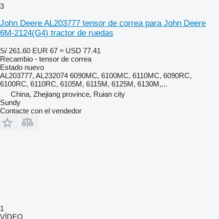
3
John Deere AL203777 tensor de correa para John Deere
6M-2124(G4) tractor de ruedas
S/ 261.60
EUR 67
≈ USD 77.41
Recambio - tensor de correa
Estado
nuevo
AL203777, AL232074 6090MC, 6100MC, 6110MC, 6090RC,
6100RC, 6110RC, 6105M, 6115M, 6125M, 6130M,...
China, Zhejiang province, Ruian city
Sundy
Contacte con el vendedor
1
VÍDEO