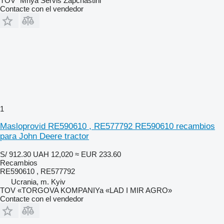
TOV "Mriya Servis Zapchastini"
Contacte con el vendedor
1
Masloprovid RE590610 , RE577792 RE590610 recambios
para John Deere tractor
S/ 912.30
UAH 12,020
≈ EUR 233.60
Recambios
RE590610 , RE577792
Ucrania, m. Kyiv
TOV «TORGOVA KOMPANIYa «LAD I MIR AGRO»
Contacte con el vendedor