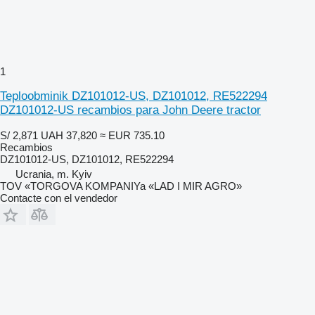
1
Teploobminik DZ101012-US, DZ101012, RE522294
DZ101012-US recambios para John Deere tractor
S/ 2,871
UAH 37,820
≈ EUR 735.10
Recambios
DZ101012-US, DZ101012, RE522294
Ucrania, m. Kyiv
TOV «TORGOVA KOMPANIYa «LAD I MIR AGRO»
Contacte con el vendedor