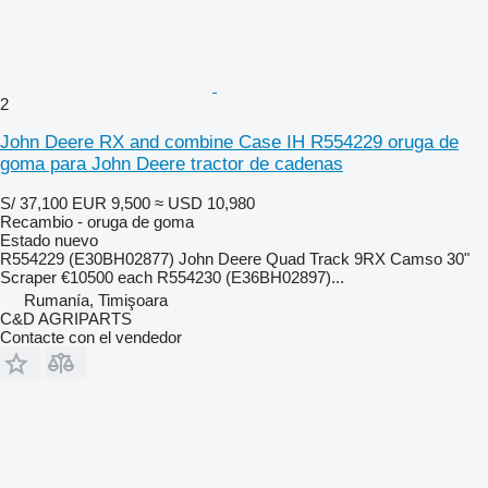
2
John Deere RX and combine Case IH R554229 oruga de
goma para John Deere tractor de cadenas
S/ 37,100
EUR 9,500
≈ USD 10,980
Recambio - oruga de goma
Estado
nuevo
R554229 (E30BH02877) John Deere Quad Track 9RX Camso 30"
Scraper €10500 each R554230 (E36BH02897)...
Rumanía, Timişoara
C&D AGRIPARTS
Contacte con el vendedor