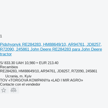
1
Pidshypnyk RE284283, HM88649/10, AR94761, JD8257,
R72090, 245861 John Deere RE284283 para John Deere
tractor
S/ 833.30
UAH 10,980
≈ EUR 213.40
Recambios
RE284283, HM88649/10, AR94761, JD8257, R72090, 245861
Ucrania, m. Kyiv
TOV «TORGOVA KOMPANIYa «LAD I MIR AGRO»
Contacte con el vendedor