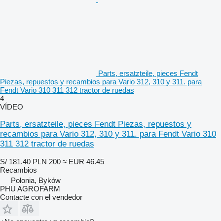
Parts, ersatzteile, pieces Fendt
Piezas, repuestos y recambios para Vario 312, 310 y 311. para
Fendt Vario 310 311 312 tractor de ruedas
4
VÍDEO
Parts, ersatzteile, pieces Fendt Piezas, repuestos y
recambios para Vario 312, 310 y 311. para Fendt Vario 310
311 312 tractor de ruedas
S/ 181.40
PLN 200
≈ EUR 46.45
Recambios
Polonia, Byków
PHU AGROFARM
Contacte con el vendedor