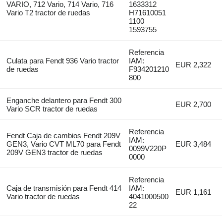
VARIO, 712 Vario, 714 Vario, 716
1633312
Vario T2 tractor de ruedas
H71610051
1100
1593755
Referencia
Culata para Fendt 936 Vario tractor
IAM:
EUR 2,322
de ruedas
F934201210
800
Enganche delantero para Fendt 300
EUR 2,700
Vario SCR tractor de ruedas
Referencia
Fendt Caja de cambios Fendt 209V
IAM:
GEN3, Vario CVT ML70 para Fendt
EUR 3,484
0099V220P
209V GEN3 tractor de ruedas
0000
Referencia
Caja de transmisión para Fendt 414
IAM:
EUR 1,161
Vario tractor de ruedas
4041000500
22