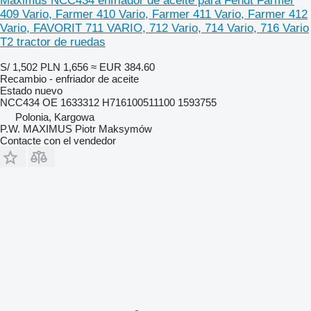
Maximus NCC434 enfriador de aceite para Fendt Farmer
409 Vario, Farmer 410 Vario, Farmer 411 Vario, Farmer 412
Vario, FAVORIT 711 VARIO, 712 Vario, 714 Vario, 716 Vario
T2 tractor de ruedas
S/ 1,502
PLN 1,656
≈ EUR 384.60
Recambio - enfriador de aceite
Estado
nuevo
NCC434 OE 1633312 H716100511100 1593755
Polonia, Kargowa
P.W. MAXIMUS Piotr Maksymów
Contacte con el vendedor