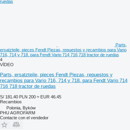
Parts,
ersatzteile, pieces Fendt Piezas, repuestos y recambios para Vario
716, 714 y 718. para Fendt Vario 714 716 718 tractor de ruedas
4
VÍDEO
Parts, ersatzteile, pieces Fendt Piezas, repuestos y
recambios para Vario 716, 714 y 718. para Fendt Vario 714
716 718 tractor de ruedas
S/ 181.40
PLN 200
≈ EUR 46.45
Recambios
Polonia, Byków
PHU AGROFARM
Contacte con el vendedor