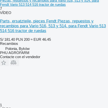
Piezas, repuestos y recambios para Vario 516, 513 y 514. para
Fendt Vario 513 514 516 tractor de ruedas
7
VÍDEO
Parts, ersatzteile, pieces Fendt Piezas, repuestos y
recambios para Vario 516, 513 y 514. para Fendt Vario 513
514 516 tractor de ruedas
S/ 181.40
PLN 200
≈ EUR 46.45
Recambios
Polonia, Byków
PHU AGROFARM
Contacte con el vendedor
1