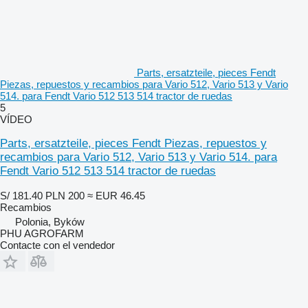
Parts, ersatzteile, pieces Fendt
Piezas, repuestos y recambios para Vario 512, Vario 513 y Vario
514. para Fendt Vario 512 513 514 tractor de ruedas
5
VÍDEO
Parts, ersatzteile, pieces Fendt Piezas, repuestos y
recambios para Vario 512, Vario 513 y Vario 514. para
Fendt Vario 512 513 514 tractor de ruedas
S/ 181.40
PLN 200
≈ EUR 46.45
Recambios
Polonia, Byków
PHU AGROFARM
Contacte con el vendedor