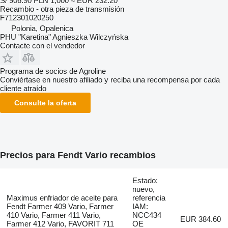
S/ 906.90
PLN 1,000
≈ EUR 232.20
Recambio - otra pieza de transmisión
F712301020250
Polonia, Opalenica
PHU "Karetina" Agnieszka Wilczyńska
Contacte con el vendedor
Programa de socios de Agroline
Conviértase en nuestro afiliado y reciba una recompensa por cada
cliente atraído
Consulte la oferta
Precios para Fendt Vario recambios
Estado:
nuevo,
Maximus enfriador de aceite para
referencia
Fendt Farmer 409 Vario, Farmer
IAM:
410 Vario, Farmer 411 Vario,
NCC434
EUR 384.60
Farmer 412 Vario, FAVORIT 711
OE