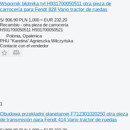
Wspornik błotnika tył H931700050511 otra pieza de
carrocería para Fendt 828 Vario tractor de ruedas
S/ 906.90
PLN 1,000
≈ EUR 232.20
Recambio - otra pieza de carrocería
H931700050511 H931700050521
Polonia, Opalenica
PHU "Karetina" Agnieszka Wilczyńska
Contacte con el vendedor
1
Obudowa przekładni planetarnej F712301020250 otra pieza
de transmisión para Fendt 414 Vario tractor de ruedas