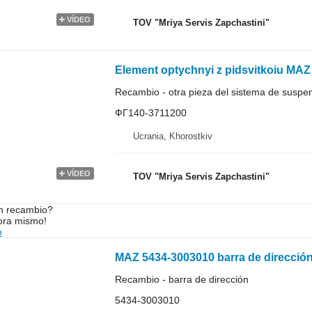
VÍDEO
TOV "Mriya Servis Zapchastini"
Element optychnyi z pidsvitkoiu MA
Recambio - otra pieza del sistema de suspe
ФГ140-3711200
Ucrania, Khorostkiv
VÍDEO
TOV "Mriya Servis Zapchastini"
n recambio?
ora mismo!
o
MAZ 5434-3003010 barra de direcció
Recambio - barra de dirección
5434-3003010