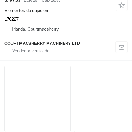
S/ 97.63
EUR 25
≈ USD 28.89
Elementos de sujeción
L76227
Irlanda, Courtmacsherry
COURTMACSHERRY MACHINERY LTD