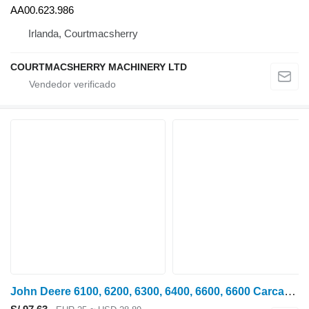
AA00.623.986
Irlanda, Courtmacsherry
COURTMACSHERRY MACHINERY LTD
John Deere 6100, 6200, 6300, 6400, 6600, 6600 Carcasa de riel de cambio L76227 para 6100, 6200, 6300, 6400, 6500, 6600, 6506, 6600