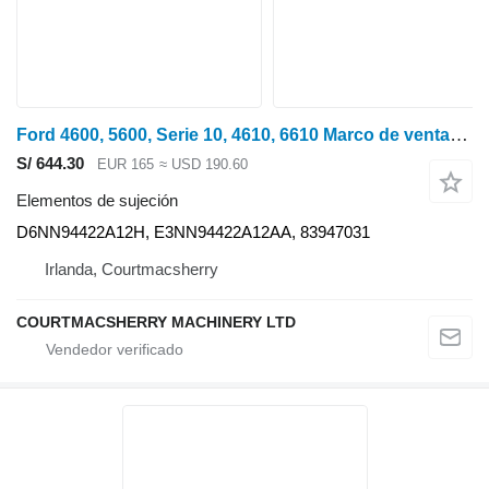
Ford 4600, 5600, Serie 10, 4610, 6610 Marco de ventanas superiores Q Cab 8394 D6NN94422A12H
S/ 644.30
EUR 165
≈ USD 190.60
Elementos de sujeción
D6NN94422A12H, E3NN94422A12AA, 83947031
Irlanda, Courtmacsherry
COURTMACSHERRY MACHINERY LTD