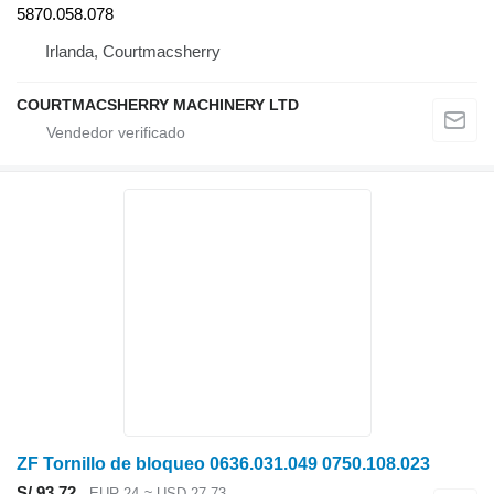
5870.058.078
Irlanda, Courtmacsherry
COURTMACSHERRY MACHINERY LTD
ZF Tornillo de bloqueo 0636.031.049 0750.108.023
S/ 93.72
EUR 24
≈ USD 27.73