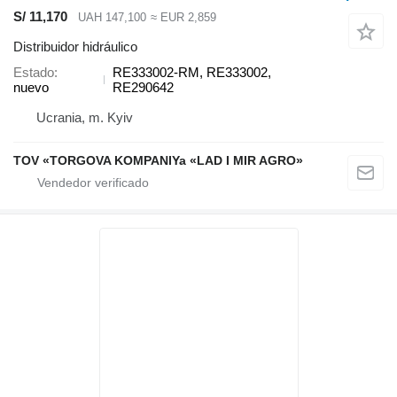
S/ 11,170
UAH 147,100
≈ EUR 2,859
Distribuidor hidráulico
Estado
RE333002-RM, RE333002,
nuevo
RE290642
Ucrania, m. Kyiv
TOV «TORGOVA KOMPANIYa «LAD I MIR AGRO»