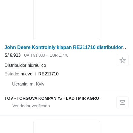
John Deere Kontrolniy klapan RE211710 distribuidor hidráulico para John Deere 7630 tractor de ruedas
S/ 6,913
UAH 91,080
≈ EUR 1,770
Distribuidor hidráulico
Estado
nuevo
RE211710
Ucrania, m. Kyiv
TOV «TORGOVA KOMPANIYa «LAD I MIR AGRO»