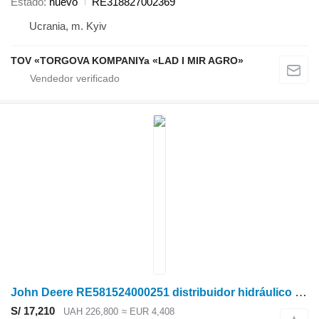
Estado
nuevo
RE318827002369
Ucrania, m. Kyiv
TOV «TORGOVA KOMPANIYa «LAD I MIR AGRO»
John Deere RE581524000251 distribuidor hidráulico para John Deere cosechadora de cereales
S/ 17,210
UAH 226,800
≈ EUR 4,408