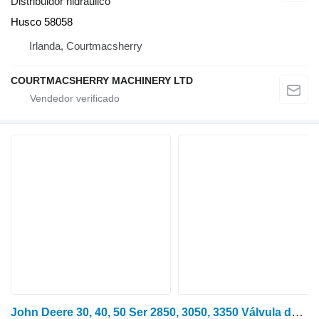
Distribuidor hidráulico
Husco 58058
Irlanda, Courtmacsherry
COURTMACSHERRY MACHINERY LTD
John Deere 30, 40, 50 Ser 2850, 3050, 3350 Válvula de carrete hidráulica doble Al3 AL34595 distribuidor hidráulico