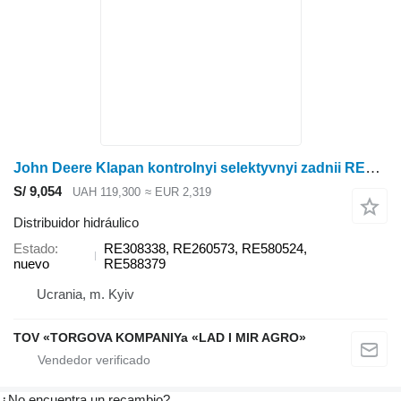
John Deere Klapan kontrolnyi selektyvnyi zadnii RE308338 distribuidor hidráulico para John Deere tractor de ruedas
S/ 9,054
UAH 119,300
≈ EUR 2,319
Distribuidor hidráulico
Estado
RE308338, RE260573, RE580524,
nuevo
RE588379
Ucrania, m. Kyiv
TOV «TORGOVA KOMPANIYa «LAD I MIR AGRO»
¿No encuentra un recambio?