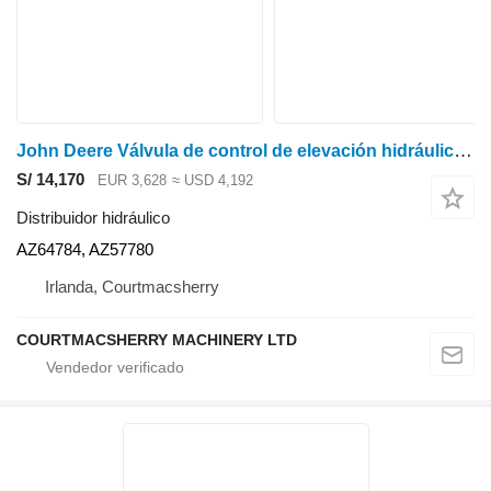
John Deere Válvula de control de elevación hidráulica 3800 Az64784, Az57780 AZ64784, AZ57780 distribuidor hidráulico para cargadora agrícola
S/ 14,170
EUR 3,628
≈ USD 4,192
Distribuidor hidráulico
AZ64784, AZ57780
Irlanda, Courtmacsherry
COURTMACSHERRY MACHINERY LTD