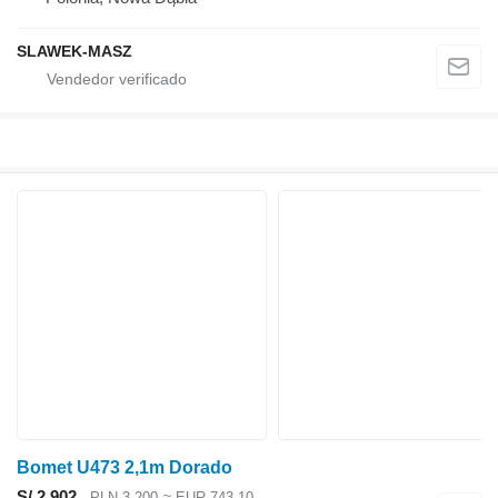
SLAWEK-MASZ
Bomet U473 2,1m Dorado
S/ 2,902
PLN 3,200
≈ EUR 743.10