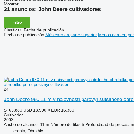
Mostrar
31 anuncios:
John Deere cultivadores
Filtro
Clasificar
:
Fecha de publicación
Fecha de publicación
Más caro en parte superior
Menos caro en par
obrobitku peredposivnyi cultivador
24
John Deere 980 11 m v naiavnosti parovyi sutsilnoho obro
S/ 63,880
USD 18,900
≈ EUR 16,360
Cultivador
2003
Ancho de alcance
11 m
Número de filas
5
Profundidad de procesam
Ucrania, Obukhiv