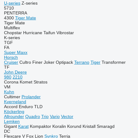
U-series
Z-series
5710
PENTERRA
4300
Tiger Mate
Tiger Mate
Multiflex
Chopstar
Hurricane
Taifun
Vibrostar
K-series
TGF
FA
Super Maxx
Horsch
Cruiser
Cultro
Finer
Joker
Optipack
Terrano
Tiger
Transformer
TF
John Deere
980
2210
Corona
Komet
Stratos
VM
Kuhn
Cultimer
Prolander
Kverneland
Accord
Enduro
TLD
Köckerling
Allrounder
Quadro
Trio
Vario
Vector
Lemken
Gigant
Karat
Kompaktor
Koralin
Korund
Kristall
Smaragd
DC
Flexcare V
Fox
Lion
Synkro
Terria