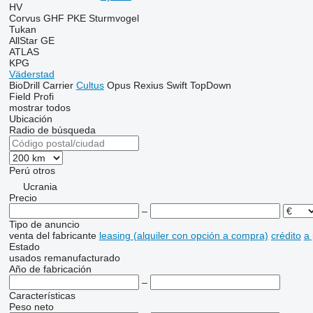
HV
Corvus
GHF
PKE
Sturmvogel
Tukan
AllStar
GE
ATLAS
KPG
Väderstad
BioDrill
Carrier
Cultus
Opus
Rexius
Swift
TopDown
Field Profi
mostrar todos
Ubicación
Radio de búsqueda
Perú
otros
Ucrania
Precio
–
Tipo de anuncio
venta
del fabricante
leasing (alquiler con opción a compra)
crédito
a
Estado
usados
remanufacturado
Año de fabricación
–
Características
Peso neto