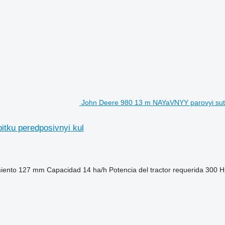
John Deere 980 13 m NAYaVNYY parovyi sutsi
tku peredposivnyi kul
iento
127 mm
Capacidad
14 ha/h
Potencia del tractor requerida
300 H