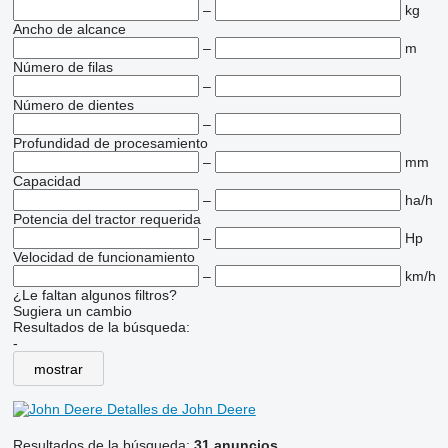
–
kg
Ancho de alcance
–
m
Número de filas
–
Número de dientes
–
Profundidad de procesamiento
–
mm
Capacidad
–
ha/h
Potencia del tractor requerida
–
Hp
Velocidad de funcionamiento
–
km/h
¿Le faltan algunos filtros?
Sugiera un cambio
Resultados de la búsqueda:
-
mostrar
Detalles de John Deere
Resultados de la búsqueda:
31 anuncios