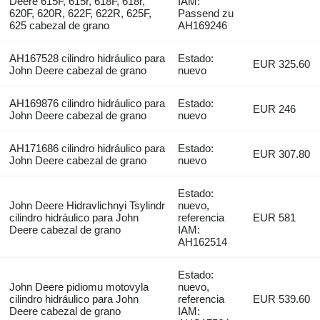
Deere 615F, 615r, 618F, 618r,
IAM:
620F, 620R, 622F, 622R, 625F,
Passend zu
625 cabezal de grano
AH169246
AH167528 cilindro hidráulico para
Estado:
EUR 325.60
John Deere cabezal de grano
nuevo
AH169876 cilindro hidráulico para
Estado:
EUR 246
John Deere cabezal de grano
nuevo
AH171686 cilindro hidráulico para
Estado:
EUR 307.80
John Deere cabezal de grano
nuevo
Estado:
John Deere Hidravlichnyi Tsylindr
nuevo,
cilindro hidráulico para John
referencia
EUR 581
Deere cabezal de grano
IAM:
AH162514
Estado:
John Deere pidiomu motovyla
nuevo,
cilindro hidráulico para John
referencia
EUR 539.60
Deere cabezal de grano
IAM: