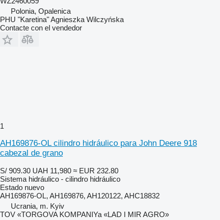
WZ2460059
Polonia, Opalenica
PHU "Karetina" Agnieszka Wilczyńska
Contacte con el vendedor
1
AH169876-OL cilindro hidráulico para John Deere 918
cabezal de grano
S/ 909.30
UAH 11,980
≈ EUR 232.80
Sistema hidráulico - cilindro hidráulico
Estado
nuevo
AH169876-OL, AH169876, AH120122, AHC18832
Ucrania, m. Kyiv
TOV «TORGOVA KOMPANIYa «LAD I MIR AGRO»