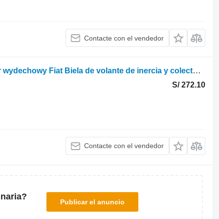
Contacte con el vendedor
Korbowód koło zamachowe , kolektor wydechowy Fiat Biela de volante de inercia y colector de escape para Fiat 780dt 8045 para Massey Ferguson Fiat 780dt 8045 tractor de ruedas
S/ 272.10
Contacte con el vendedor
naria?
Publicar el anuncio