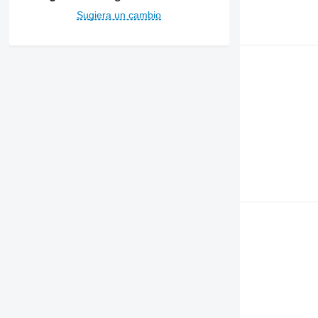
6520
Sugiera un cambio
6530
6600
6610
6620
6630
6800
6810
6820
6830
6900
6910
6920
6930
7200
7250
7270 R
7290 R