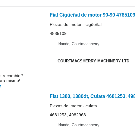
Fiat Cigüeñal de motor 90-90 4785109
Piezas del motor - cigüeñal
4885109
Irlanda, Courtmacsherry
COURTMACSHERRY MACHINERY LTD
n recambio?
ora mismo!
o
Fiat 1380, 1380dt, Culata 4681253, 49
Piezas del motor - culata
4681253, 4982968
Irlanda, Courtmacsherry