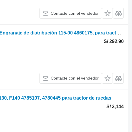
Contacte con el vendedor
Fiat F, Fdt, Serie 90 F120, F130, F140, Engranaje de distribución 115-90 4860175, para tractor de ruedas
S/ 292.90
Contacte con el vendedor
 F130, F140 4785107, 4780445 para tractor de ruedas
S/ 3,144