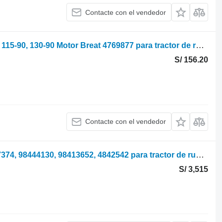
Contacte con el vendedor
Fiat F, F Dt, Serie 90 F130, F140, F115, 115-90, 130-90 Motor Breat 4769877 para tractor de ruedas
S/ 156.20
Contacte con el vendedor
Fiat Bloque de motor F130, F140 4797374, 98444130, 98413652, 4842542 para tractor de ruedas
S/ 3,515