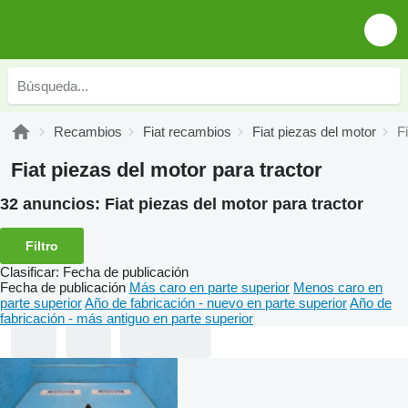
Recambios
Fiat recambios
Fiat piezas del motor
F
Fiat piezas del motor para tractor
32 anuncios:
Fiat piezas del motor para tractor
Filtro
Clasificar
:
Fecha de publicación
Fecha de publicación
Más caro en parte superior
Menos caro en
parte superior
Año de fabricación - nuevo en parte superior
Año de
fabricación - más antiguo en parte superior