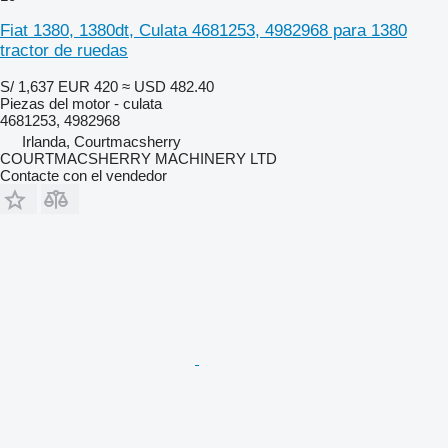
Fiat 1380, 1380dt, Culata 4681253, 4982968 para 1380
tractor de ruedas
S/ 1,637
EUR 420
≈ USD 482.40
Piezas del motor - culata
4681253, 4982968
Irlanda, Courtmacsherry
COURTMACSHERRY MACHINERY LTD
Contacte con el vendedor