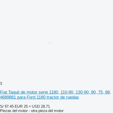
3
Fiat Taqué de motor serie 1180, 110-90, 130-90, 90, 75, 88,
4689881 para Ford 1180 tractor de ruedas
S/ 97.45
EUR 25
≈ USD 28.71
Piezas del motor - otra pieza del motor