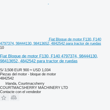
Fiat Bloque de motor F130, F140
4797374, 98444130, 98413652, 4842542 para tractor de ruedas
10
Fiat Bloque de motor F130, F140 4797374, 98444130,
98413652, 4842542 para tractor de ruedas
S/ 3,508
EUR 900
≈ USD 1,034
Piezas del motor - bloque de motor
4842542
Irlanda, Courtmacsherry
COURTMACSHERRY MACHINERY LTD
Contacte con el vendedor