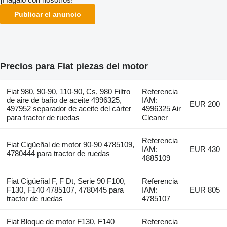
Publicar el anuncio
Precios para Fiat piezas del motor
Fiat 980, 90-90, 110-90, Cs, 980 Filtro
Referencia
de aire de baño de aceite 4996325,
IAM:
EUR 200
497952 separador de aceite del cárter
4996325 Air
para tractor de ruedas
Cleaner
Referencia
Fiat Cigüeñal de motor 90-90 4785109,
IAM:
EUR 430
4780444 para tractor de ruedas
4885109
Fiat Cigüeñal F, F Dt, Serie 90 F100,
Referencia
F130, F140 4785107, 4780445 para
IAM:
EUR 805
tractor de ruedas
4785107
Fiat Bloque de motor F130, F140
Referencia