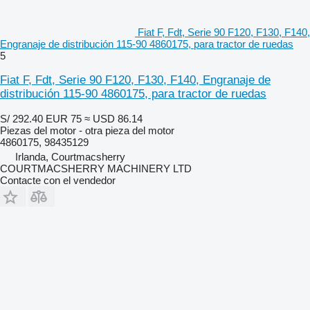
Fiat F, Fdt, Serie 90 F120, F130, F140,
Engranaje de distribución 115-90 4860175, para tractor de ruedas
5
Fiat F, Fdt, Serie 90 F120, F130, F140, Engranaje de
distribución 115-90 4860175, para tractor de ruedas
S/ 292.40
EUR 75
≈ USD 86.14
Piezas del motor - otra pieza del motor
4860175, 98435129
Irlanda, Courtmacsherry
COURTMACSHERRY MACHINERY LTD
Contacte con el vendedor