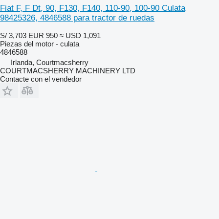
Fiat F, F Dt, 90, F130, F140, 110-90, 100-90 Culata
98425326, 4846588 para tractor de ruedas
S/ 3,703
EUR 950
≈ USD 1,091
Piezas del motor - culata
4846588
Irlanda, Courtmacsherry
COURTMACSHERRY MACHINERY LTD
Contacte con el vendedor