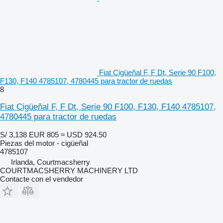
Fiat Cigüeñal F, F Dt, Serie 90 F100,
F130, F140 4785107, 4780445 para tractor de ruedas
8
Fiat Cigüeñal F, F Dt, Serie 90 F100, F130, F140 4785107,
4780445 para tractor de ruedas
S/ 3,138
EUR 805
≈ USD 924.50
Piezas del motor - cigüeñal
4785107
Irlanda, Courtmacsherry
COURTMACSHERRY MACHINERY LTD
Contacte con el vendedor