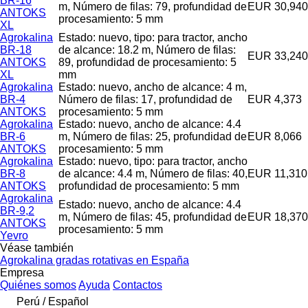
BR-16
m, Número de filas: 79, profundidad de
EUR 30,940
ANTOKS
procesamiento: 5 mm
XL
Agrokalina
Estado: nuevo, tipo: para tractor, ancho
BR-18
de alcance: 18.2 m, Número de filas:
EUR 33,240
ANTOKS
89, profundidad de procesamiento: 5
XL
mm
Agrokalina
Estado: nuevo, ancho de alcance: 4 m,
BR-4
Número de filas: 17, profundidad de
EUR 4,373
ANTOKS
procesamiento: 5 mm
Agrokalina
Estado: nuevo, ancho de alcance: 4.4
BR-6
m, Número de filas: 25, profundidad de
EUR 8,066
ANTOKS
procesamiento: 5 mm
Agrokalina
Estado: nuevo, tipo: para tractor, ancho
BR-8
de alcance: 4.4 m, Número de filas: 40,
EUR 11,310
ANTOKS
profundidad de procesamiento: 5 mm
Agrokalina
Estado: nuevo, ancho de alcance: 4.4
BR-9,2
m, Número de filas: 45, profundidad de
EUR 18,370
ANTOKS
procesamiento: 5 mm
Yevro
Véase también
Agrokalina gradas rotativas en España
Empresa
Quiénes somos
Ayuda
Contactos
Perú / Español