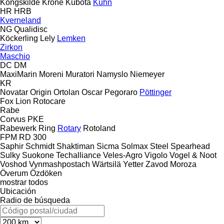
Kongskilde
Krone
Kubota
Kuhn
HR
HRB
Kverneland
NG
Qualidisc
Köckerling
Lely
Lemken
Zirkon
Maschio
DC
DM
MaxiMarin
Moreni
Muratori
Namyslo
Niemeyer
KR
Novatar
Origin
Ortolan
Oscar
Pegoraro
Pöttinger
Fox
Lion
Rotocare
Rabe
Corvus
PKE
Rabewerk
Ring
Rotary
Rotoland
FPM RD 300
Saphir
Schmidt
Shaktiman
Sicma
Solmax Steel
Spearhead
Sulky
Suokone
Techalliance
Veles-Agro
Vigolo
Vogel & Noot
Voshod
Vynmashpostach
Wärtsilä
Yetter
Zavod Moroza
Överum
Özdöken
mostrar todos
Ubicación
Radio de búsqueda