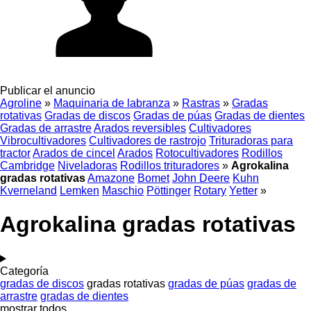
Publicar el anuncio
Agroline
»
Maquinaria de labranza
»
Rastras
»
Gradas
rotativas
Gradas de discos
Gradas de púas
Gradas de dientes
Gradas de arrastre
Arados reversibles
Cultivadores
Vibrocultivadores
Cultivadores de rastrojo
Trituradoras para
tractor
Arados de cincel
Arados
Rotocultivadores
Rodillos
Cambridge
Niveladoras
Rodillos trituradores
»
Agrokalina
gradas rotativas
Amazone
Bomet
John Deere
Kuhn
Kverneland
Lemken
Maschio
Pöttinger
Rotary
Yetter
»
Agrokalina gradas rotativas
Categoría
gradas de discos
gradas rotativas
gradas de púas
gradas de
arrastre
gradas de dientes
mostrar todos