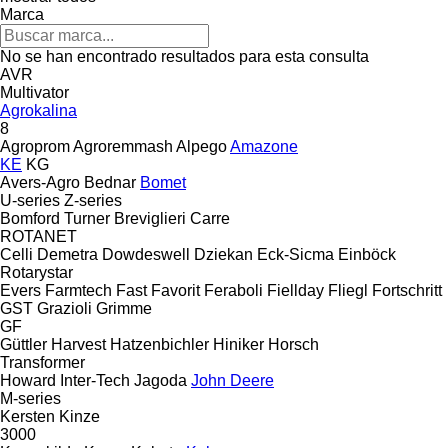
Marca
No se han encontrado resultados para esta consulta
AVR
Multivator
Agrokalina
8
Agroprom
Agroremmash
Alpego
Amazone
KE
KG
Avers-Agro
Bednar
Bomet
U-series
Z-series
Bomford Turner
Breviglieri
Carre
ROTANET
Celli
Demetra
Dowdeswell
Dziekan
Eck-Sicma
Einböck
Rotarystar
Evers
Farmtech
Fast
Favorit
Feraboli
Fiellday
Fliegl
Fortschritt
GST
Grazioli
Grimme
GF
Güttler
Harvest
Hatzenbichler
Hiniker
Horsch
Transformer
Howard
Inter-Tech
Jagoda
John Deere
M-series
Kersten
Kinze
3000