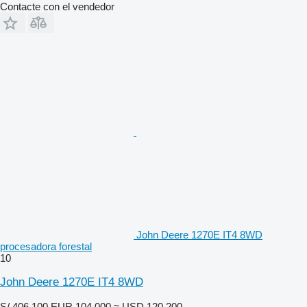
Contacte con el vendedor
John Deere 1270E IT4 8WD
procesadora forestal
10
John Deere 1270E IT4 8WD
S/ 406,100
EUR 104,000
≈ USD 120,200