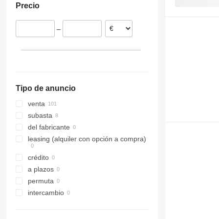
Precio
Letonia
Francia
–
Rumanía
Polonia
Estonia
mostrar todos
Tipo de anuncio
venta
subasta
del fabricante
leasing (alquiler con opción a compra)
crédito
a plazos
permuta
intercambio