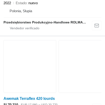
2022
Estado
nuevo
Polonia, Słupia
Przedsiębiorstwo Produkcyjno-Handlowe ROLMAPOL Marcin Dziekan
Awemak Terraflex 420 lourds
S/ 70,210
EUR 17,980
≈ USD 20,770