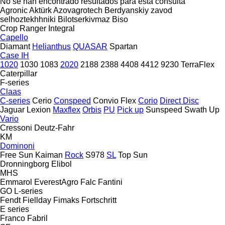
No se han encontrado resultados para esta consulta
Agronic
Aktürk
Azovagrotech
Berdyanskiy zavod
selhoztekhhniki
Bilotserkivmaz
Biso
Crop Ranger
Integral
Capello
Diamant
Helianthus
QUASAR
Spartan
Case IH
1020
1030
1083
2020
2188
2388
4408
4412
9230
TerraFlex
Caterpillar
F-series
Claas
C-series
Cerio
Conspeed
Convio Flex
Corio
Direct Disc
Jaguar
Lexion
Maxflex
Orbis
PU
Pick up
Sunspeed
Swath Up
Vario
Cressoni
Deutz-Fahr
KM
Dominoni
Free Sun
Kaiman
Rock
S978
SL
Top Sun
Dronningborg
Elibol
MHS
Emmarol
EverestAgro
Falc
Fantini
GO
L-series
Fendt
Fiellday
Fimaks
Fortschritt
E series
Franco Fabril