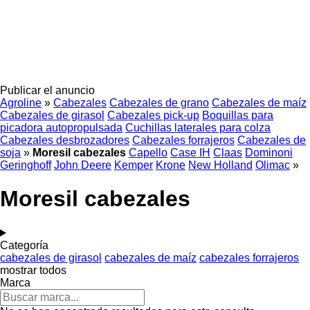
Publicar el anuncio
Agroline
»
Cabezales
Cabezales de grano
Cabezales de maíz
Cabezales de girasol
Cabezales pick-up
Boquillas para
picadora autopropulsada
Cuchillas laterales para colza
Cabezales desbrozadores
Cabezales forrajeros
Cabezales de
soja
»
Moresil cabezales
Capello
Case IH
Claas
Dominoni
Geringhoff
John Deere
Kemper
Krone
New Holland
Olimac
»
Moresil cabezales
Categoría
cabezales de girasol
cabezales de maíz
cabezales forrajeros
mostrar todos
Marca