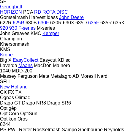
SF
Geringhoff
HORIZON
PCA
RD
ROTA DISC
Gomselmash
Harvest
Idass
John Deere
622R
625R
630B
630F
630R
630X
635D
635F
635R
635X
920
930
F-series
M-series
John Greaves
KMC
Kemper
Champion
Khersonmash
KMS
Krone
Big X
EasyCollect
Easycut
XDisc
Laverda
Maans
MacDon
Mainero
1040
MDD-200
Massey Ferguson
Meta
Metalagro AD
Moresil
Nardi
SFH
New Holland
CX
FX
TX
Ognas
Olimac
Drago GT
Drago NR8
Drago SR6
Optigép
OptiCorn
OptiSun
Optikon
Oros
8244
PS
PWL
Reiter
Rostselmash
Sampo
Shelbourne Reynolds