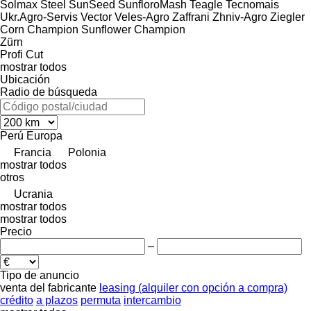
Solmax Steel
SunSeed
SunfloroMash
Teagle
Tecnomais
Ukr.Agro-Servis
Vector
Veles-Agro
Zaffrani
Zhniv-Agro
Ziegler
Corn Champion
Sunflower Champion
Zürn
Profi Cut
mostrar todos
Ubicación
Radio de búsqueda
Perú
Europa
Francia
Polonia
mostrar todos
otros
Ucrania
mostrar todos
mostrar todos
Precio
–
Tipo de anuncio
venta
del fabricante
leasing (alquiler con opción a compra)
crédito
a plazos
permuta
intercambio