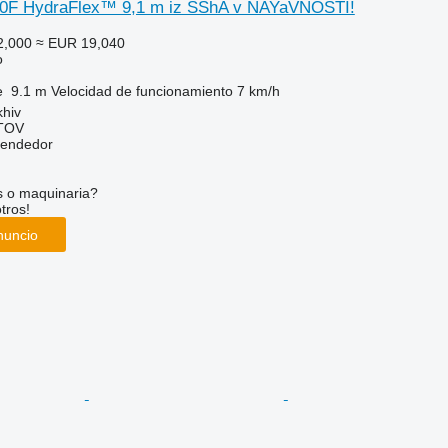
30F HydraFlex™ 9,1 m iz SShA v NAYaVNOSTI!
2,000
≈ EUR 19,040
o
e
9.1 m
Velocidad de funcionamiento
7 km/h
khiv
TOV
vendedor
s o maquinaria?
tros!
nuncio