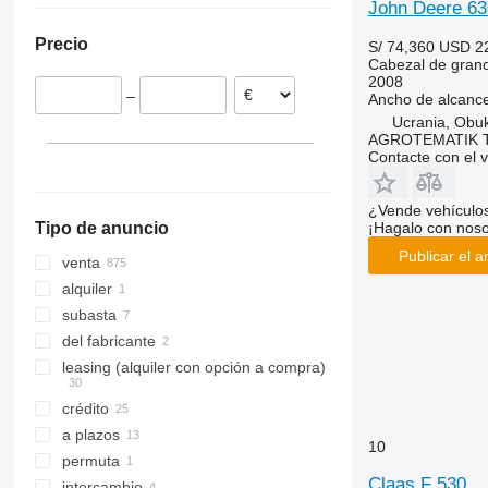
John Deere 6
Polonia
Moldavia
Precio
S/ 74,360
USD 2
Austria
Cabezal de gran
Francia
2008
–
Ancho de alcanc
Bulgaria
Ucrania, Obu
Chequia
AGROTEMATIK 
Rumanía
Contacte con el 
mostrar todos
¿Vende vehículo
¡Hagalo con noso
Tipo de anuncio
Publicar el a
venta
alquiler
subasta
del fabricante
leasing (alquiler con opción a compra)
crédito
a plazos
10
permuta
Claas F 530
intercambio