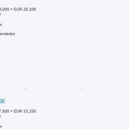
9,000
≈ EUR 25,100
o
n
vendedor
20F
7,500
≈ EUR 15,150
o
n