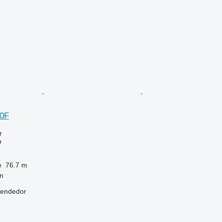
20F
r
o
e
76.7 m
n
vendedor