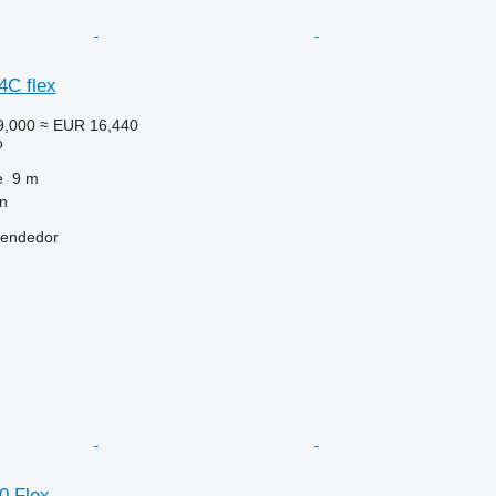
4C flex
9,000
≈ EUR 16,440
o
e
9 m
n
vendedor
0 Flex