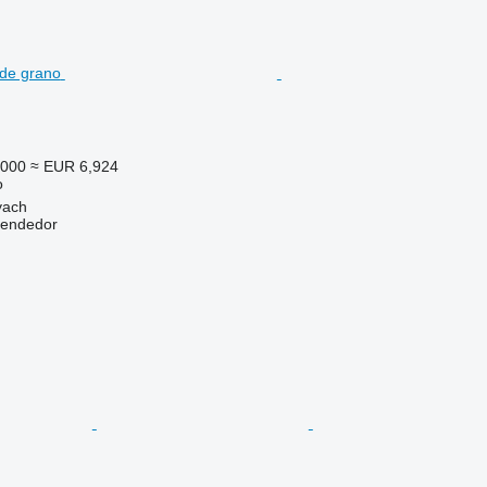
,000
≈ EUR 6,924
o
yach
vendedor