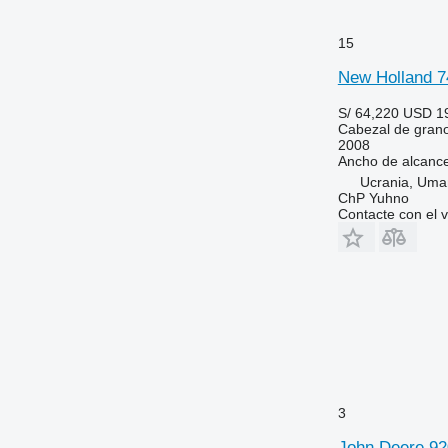
15
New Holland 7
S/ 64,220
USD 1
Cabezal de gran
2008
Ancho de alcanc
Ucrania, Uma
ChP Yuhno
Contacte con el 
3
John Deere 92