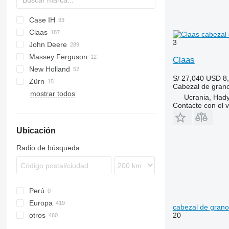
Case IH
Crop Ranger
Spartan
Claas
1020
F-series
3
John Deere
1030
C-series
HORIZON
Massey Ferguson
2020
Cerio
622R
Big X
Claas
New Holland
TerraFlex
Conspeed
625R
EasyCollect
S/ 27,040
USD 8
Zürn
Convio Flex
630F
XDisc
TX
Corn Champion
Cabezal de gran
mostrar todos
Corio
630R
Profi Cut
Ucrania, Had
Contacte con el 
Direct Disc
630X
Lexion
635D
Ubicación
Maxflex
635F
Orbis
635R
Radio de búsqueda
PU
635X
Vario
920
930
Perú
F-series
Europa
M-series
cabezal de grano
otros
Alemania
20
Dinamarca
Ucrania