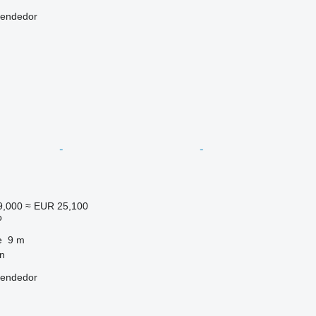
vendedor
9,000
≈ EUR 25,100
o
e
9 m
n
vendedor