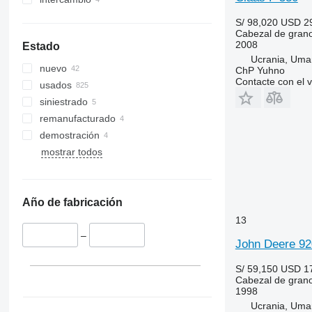
S/ 98,020
USD 2
Cabezal de gran
2008
Estado
Ucrania, Uma
nuevo
ChP Yuhno
Contacte con el 
usados
siniestrado
remanufacturado
demostración
mostrar todos
Año de fabricación
13
–
John Deere 9
S/ 59,150
USD 1
Cabezal de gran
1998
Ucrania, Uma