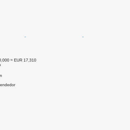
0,000
≈ EUR 17,310
o
n
vendedor