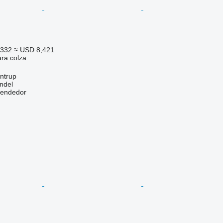
,332
≈ USD 8,421
ara colza
ntrup
ndel
vendedor