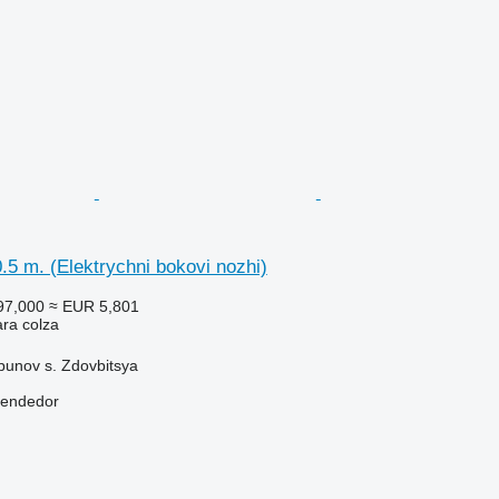
.5 m. (Elektrychni bokovi nozhi)
97,000
≈ EUR 5,801
ara colza
bunov s. Zdovbitsya
vendedor