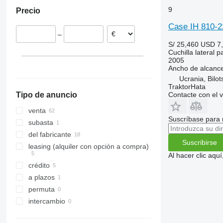
Rumanía
9
Precio
Eslovaquia
Lituania
Case IH 810-2
–
Alemania
S/ 25,460
USD 7
Austria
Cuchilla lateral p
2005
Ancho de alcanc
Ucrania, Bilot
TraktorHata
Contacte con el 
Tipo de anuncio
venta
Suscríbase para 
subasta
del fabricante
Suscribirse
leasing (alquiler con opción a compra)
Al hacer clic aq
crédito
a plazos
permuta
intercambio