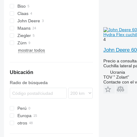
Biso
Claas
Integral
John Deere
Lexion
SF
Maans
Vario
Hydra Flex cuchil
Ziegler
4
Zürn
John Deere 60
mostrar todos
Precio a consulta
Cuchilla lateral p
Ucrania
Ubicación
TOV " Zolart"
Contacte con el 
Radio de búsqueda
Perú
Europa
otros
Dinamarca
Polonia
Ucrania