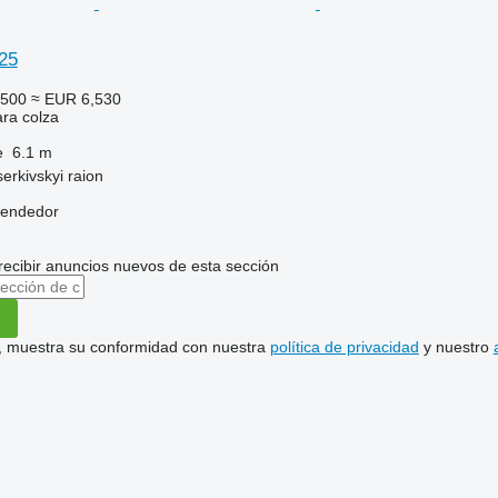
25
,500
≈ EUR 6,530
ara colza
e
6.1 m
serkivskyi raion
vendedor
recibir anuncios nuevos de esta sección
uí, muestra su conformidad con nuestra
política de privacidad
y nuestro