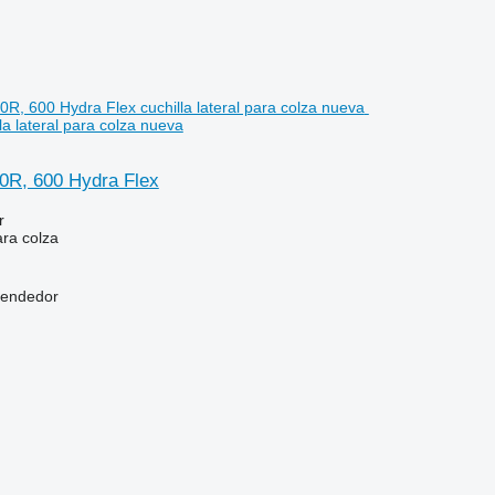
la lateral para colza nueva
0R, 600 Hydra Flex
r
ara colza
vendedor