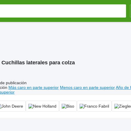
:
Cuchillas laterales para colza
de publicación
ción
Más caro en parte superior
Menos caro en parte superior
Año de f
superior