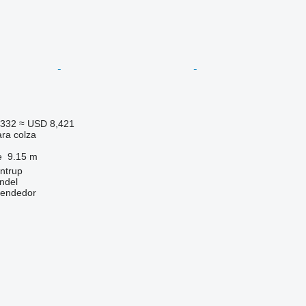
,332
≈ USD 8,421
ara colza
e
9.15 m
ntrup
ndel
vendedor