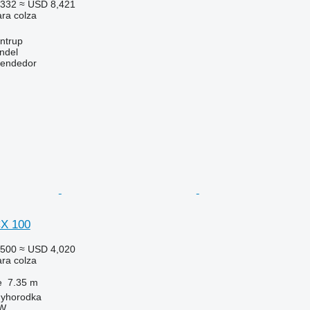
,332
≈ USD 8,421
ara colza
ntrup
ndel
vendedor
CX 100
,500
≈ USD 4,020
ara colza
e
7.35 m
nyhorodka
W