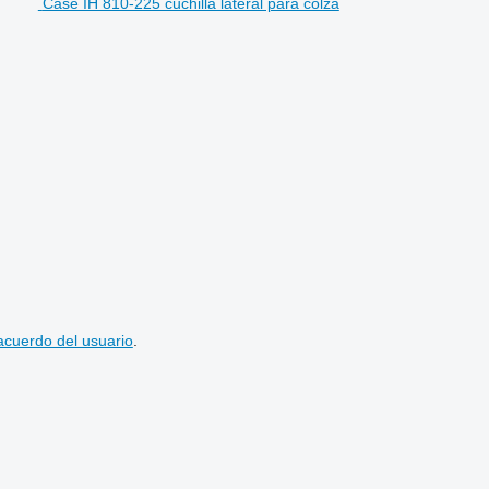
Case IH 810-225 cuchilla lateral para colza
acuerdo del usuario
.