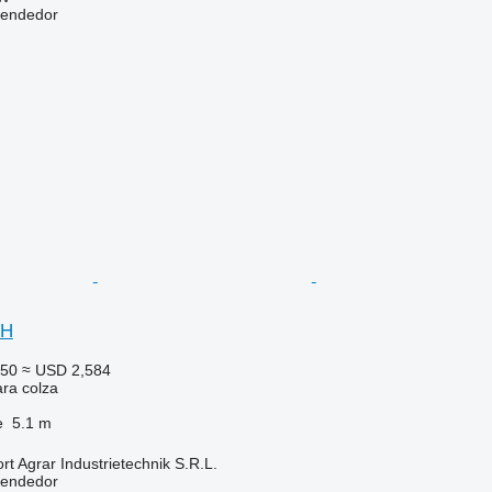
vendedor
NH
250
≈ USD 2,584
ara colza
e
5.1 m
t Agrar Industrietechnik S.R.L.
vendedor