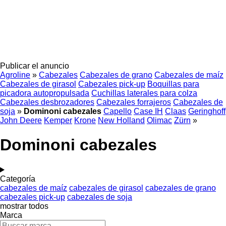
Publicar el anuncio
Agroline
»
Cabezales
Cabezales de grano
Cabezales de maíz
Cabezales de girasol
Cabezales pick-up
Boquillas para
picadora autopropulsada
Cuchillas laterales para colza
Cabezales desbrozadores
Cabezales forrajeros
Cabezales de
soja
»
Dominoni cabezales
Capello
Case IH
Claas
Geringhoff
John Deere
Kemper
Krone
New Holland
Olimac
Zürn
»
Dominoni cabezales
Categoría
cabezales de maíz
cabezales de girasol
cabezales de grano
cabezales pick-up
cabezales de soja
mostrar todos
Marca