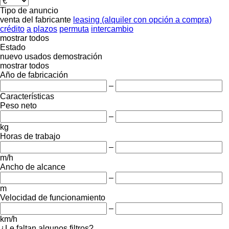
Tipo de anuncio
venta
del fabricante
leasing (alquiler con opción a compra)
crédito
a plazos
permuta
intercambio
mostrar todos
Estado
nuevo
usados
demostración
mostrar todos
Año de fabricación
–
Características
Peso neto
–
kg
Horas de trabajo
–
m/h
Ancho de alcance
–
m
Velocidad de funcionamiento
–
km/h
¿Le faltan algunos filtros?