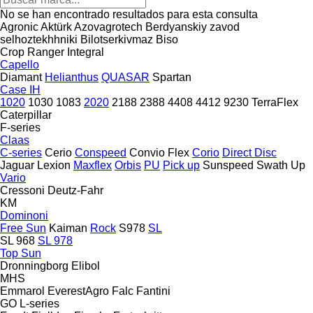
No se han encontrado resultados para esta consulta
Agronic
Aktürk
Azovagrotech
Berdyanskiy zavod
selhoztekhhniki
Bilotserkivmaz
Biso
Crop Ranger
Integral
Capello
Diamant
Helianthus
QUASAR
Spartan
Case IH
1020
1030
1083
2020
2188
2388
4408
4412
9230
TerraFlex
Caterpillar
F-series
Claas
C-series
Cerio
Conspeed
Convio Flex
Corio
Direct Disc
Jaguar
Lexion
Maxflex
Orbis
PU
Pick up
Sunspeed
Swath Up
Vario
Cressoni
Deutz-Fahr
KM
Dominoni
Free Sun
Kaiman
Rock
S978
SL
SL 968
SL 978
Top Sun
Dronningborg
Elibol
MHS
Emmarol
EverestAgro
Falc
Fantini
GO
L-series