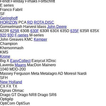
Fendt
Fiellday
Fimaks
Fortschritt
E series
Franco Fabril
SF
Geringhoff
HORIZON
PCA
RD
ROTA DISC
Gomselmash
Harvest
Idass
John Deere
622R
625R
630B
630F
630R
630X
635D
635F
635R
635X
920
930
F-series
M-series
John Greaves
KMC
Kemper
Champion
Khersonmash
KMS
Krone
Big X
EasyCollect
Easycut
XDisc
Laverda
Maans
MacDon
Mainero
1040
MDD-200
Massey Ferguson
Meta
Metalagro AD
Moresil
Nardi
SFH
New Holland
CX
FX
TX
Ognas
Olimac
Drago GT
Drago NR8
Drago SR6
Optigép
OptiCorn
OptiSun