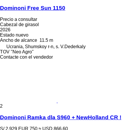
Dominoni Free Sun 1150
Precio a consultar
Cabezal de girasol
2026
Estado
nuevo
Ancho de alcance
11.5 m
Ucrania, Shumskoy r-n, s. V.Dederkaly
TOV "Neo Agro"
Contacte con el vendedor
2
Dominoni Ramka dla S960 + NewHolland CR !
S/ 2,929
EUR 750
≈ USD 866.60