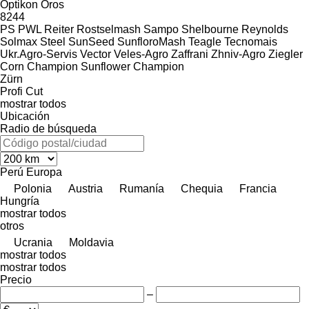
Optikon
Oros
8244
PS
PWL
Reiter
Rostselmash
Sampo
Shelbourne Reynolds
Solmax Steel
SunSeed
SunfloroMash
Teagle
Tecnomais
Ukr.Agro-Servis
Vector
Veles-Agro
Zaffrani
Zhniv-Agro
Ziegler
Corn Champion
Sunflower Champion
Zürn
Profi Cut
mostrar todos
Ubicación
Radio de búsqueda
Perú
Europa
Polonia
Austria
Rumanía
Chequia
Francia
Hungría
mostrar todos
otros
Ucrania
Moldavia
mostrar todos
mostrar todos
Precio
–