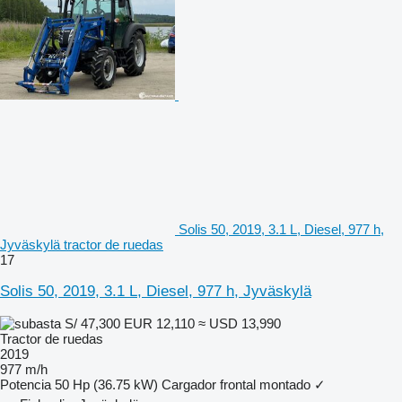
Solis 50, 2019, 3.1 L, Diesel, 977 h,
Jyväskylä tractor de ruedas
17
Solis 50, 2019, 3.1 L, Diesel, 977 h, Jyväskylä
S/ 47,300
EUR 12,110
≈ USD 13,990
Tractor de ruedas
2019
977 m/h
Potencia
50 Hp (36.75 kW)
Cargador frontal montado
✓