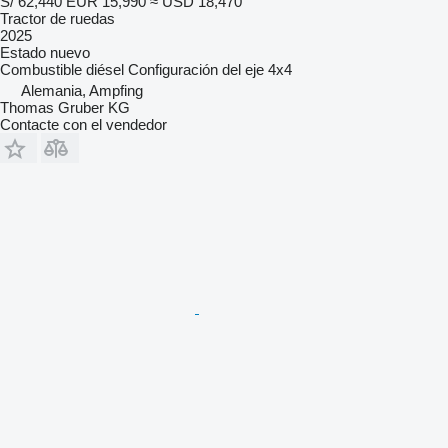
S/ 62,440
EUR 15,990
≈ USD 18,470
Tractor de ruedas
2025
Estado
nuevo
Combustible
diésel
Configuración del eje
4x4
Alemania, Ampfing
Thomas Gruber KG
Contacte con el vendedor