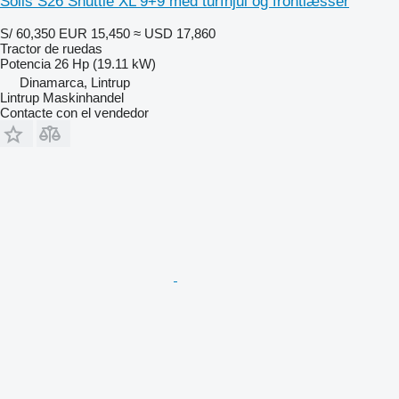
Solis S26 Shuttle XL 9+9 med turfhjul og frontlæsser
S/ 60,350
EUR 15,450
≈ USD 17,860
Tractor de ruedas
Potencia
26 Hp (19.11 kW)
Dinamarca, Lintrup
Lintrup Maskinhandel
Contacte con el vendedor