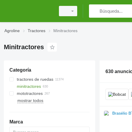
Agroline
Tractores
Minitractores
Minitractores
Categoría
630 anunci
tractores de ruedas
minitractores
mototractores
mostrar todos
Marca