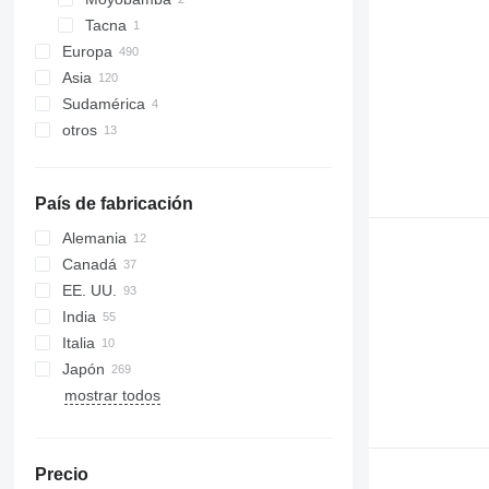
Tacna
Europa
Asia
Alemania
Sudamérica
Países Bajos
Japón
otros
Dinamarca
Turquía
Chile
Polonia
China
Uruguay
Ucrania
Noruega
México
País de fabricación
Reino Unido
Austria
Alemania
Italia
Canadá
mostrar todos
EE. UU.
India
Italia
Japón
mostrar todos
Precio