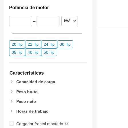
Potencia de motor
–
20 Hp
22 Hp
24 Hp
30 Hp
35 Hp
40 Hp
50 Hp
Características
Capacidad de carga
Peso bruto
Peso neto
Horas de trabajo
Cargador frontal montado