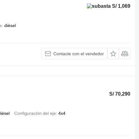
S/ 1,069
e
diésel
Contacte con el vendedor
S/ 70,290
iésel
Configuración del eje
4x4