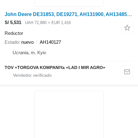
John Deere DE31853, DE19271, AH131900, AH134858, AH140127, DE19111 reductor para John Deere
S/ 5,531
UAH 72,880
≈ EUR 1,416
Reductor
Estado
nuevo
AH140127
Ucrania, m. Kyiv
TOV «TORGOVA KOMPANIYa «LAD I MIR AGRO»