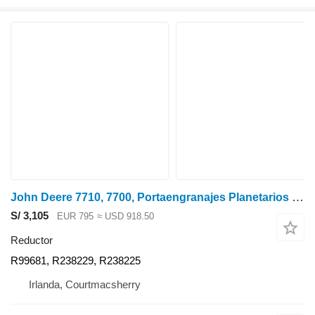
John Deere 7710, 7700, Portaengranajes Planetarios del Eje Delantero, Hat R99681, R238 reductor para tractor de ruedas
S/ 3,105
EUR 795
≈ USD 918.50
Reductor
R99681, R238229, R238225
Irlanda, Courtmacsherry