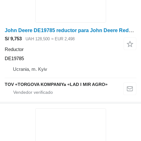
John Deere DE19785 reductor para John Deere Reduktor MKSh DE19785, DE19785JD, DE19409, AH164122, TP-CA2009 do tekhniky John Deere
S/ 9,753
UAH 128,500
≈ EUR 2,498
Reductor
DE19785
Ucrania, m. Kyiv
TOV «TORGOVA KOMPANIYa «LAD I MIR AGRO»