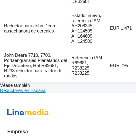
DE32601
Estado: nuevo,
referencia IAM:
Reductor para John Deere
AH208345,
EUR 1,471
cosechadora de cereales
AH124509,
AH164609
AH124509
John Deere 7710, 7700,
Referencia IAM:
Portaengranajes Planetarios del
R99681,
Eje Delantero, Hat R99681,
EUR 795
R238229,
R238 reductor para tractor de
R238225
ruedas
Véase también
Reductores en España
Empresa