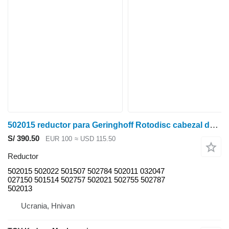
502015 reductor para Geringhoff Rotodisc cabezal de maíz
S/ 390.50
EUR 100
≈ USD 115.50
Reductor
502015 502022 501507 502784 502011 032047
027150 501514 502757 502021 502755 502787
502013
Ucrania, Hnivan