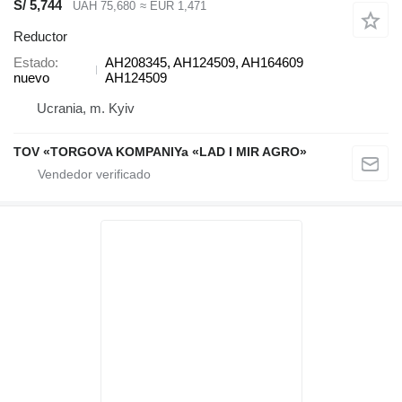
S/ 5,744
UAH 75,680
≈ EUR 1,471
Reductor
Estado
AH208345, AH124509, AH164609
nuevo
AH124509
Ucrania, m. Kyiv
TOV «TORGOVA KOMPANIYa «LAD I MIR AGRO»