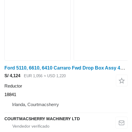
Ford 5110, 6610, 6410 Carraro Fwd Drop Box Assy 43/43 18841, Car12255 reductor para tractor de ruedas
S/ 4,124
EUR 1,056
≈ USD 1,220
Reductor
18841
Irlanda, Courtmacsherry
COURTMACSHERRY MACHINERY LTD