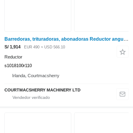
Barredoras, trituradoras, abonadoras Reductor angular TDF S10 s1018100r110 para trituradora desbrozadora
S/ 1,914
EUR 490
≈ USD 566.10
Reductor
s1018100r110
Irlanda, Courtmacsherry
COURTMACSHERRY MACHINERY LTD