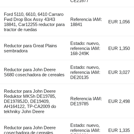
CE21677
Ford 5110, 6610, 6410 Carraro
Fwd Drop Box Assy 43/43
Referencia IAM:
EUR 1,056
18841, Car12255 reductor para
18841
tractor de ruedas
Estado: nuevo,
Reductor para Great Plains
referencia IAM:
EUR 1,350
sembradora
168-249K
Estado: nuevo,
Reductor para John Deere
referencia IAM:
EUR 3,027
S680 cosechadora de cereales
DE20135
Reductor para John Deere
Reduktor MKSh DE19785,
Referencia IAM:
DE19785JD, DE19409,
EUR 2,498
DE19785
AH164122, TP-CA2009 do
tekhniky John Deere
Estado: nuevo,
Reductor para John Deere
referencia IAM:
EUR 1,335
cosechadora de cereales