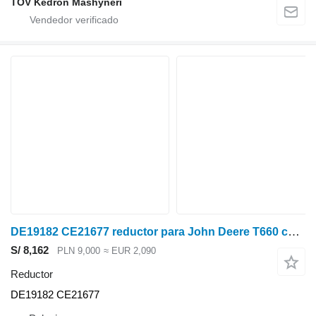
TOV Kedron Mashyneri
DE19182 CE21677 reductor para John Deere T660 cosechadora de cereales
S/ 8,162
PLN 9,000
≈ EUR 2,090
Reductor
DE19182 CE21677