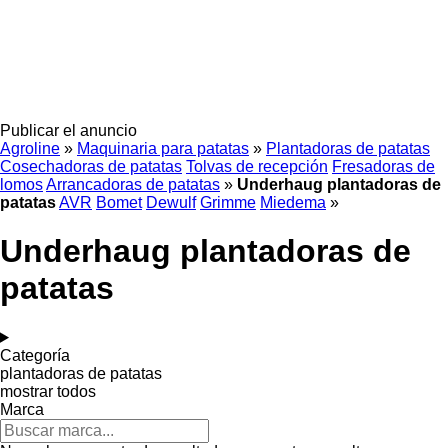
Publicar el anuncio
Agroline
»
Maquinaria para patatas
»
Plantadoras de patatas
Cosechadoras de patatas
Tolvas de recepción
Fresadoras de
lomos
Arrancadoras de patatas
»
Underhaug plantadoras de
patatas
AVR
Bomet
Dewulf
Grimme
Miedema
»
Underhaug plantadoras de
patatas
Categoría
plantadoras de patatas
mostrar todos
Marca