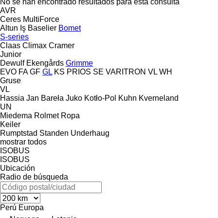
No se han encontrado resultados para esta consulta
AVR
Ceres
MultiForce
Altun Iş
Baselier
Bomet
S-series
Claas
Climax
Cramer
Junior
Dewulf
Ekengårds
Grimme
EVO
FA
GF
GL
KS
PRIOS
SE
VARITRON
VL
WH
Gruse
VL
Hassia
Jan Bareła
Juko
Kotło-Pol
Kuhn
Kverneland
UN
Miedema
Rolmet
Ropa
Keiler
Rumptstad
Standen
Underhaug
mostrar todos
ISOBUS
ISOBUS
Ubicación
Radio de búsqueda
Perú
Europa