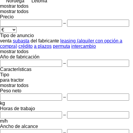
Noruega
Letonia
mostrar todos
mostrar todos
Precio
–
Tipo de anuncio
venta
subasta
del fabricante
leasing (alquiler con opción a
compra)
crédito
a plazos
permuta
intercambio
mostrar todos
Año de fabricación
–
Características
Tipo
para tractor
mostrar todos
Peso neto
–
kg
Horas de trabajo
–
m/h
Ancho de alcance
–