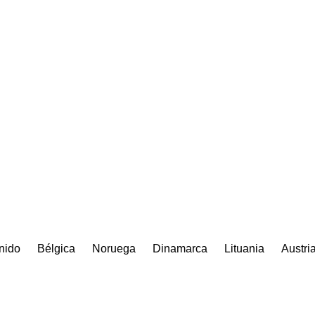
nido
Bélgica
Noruega
Dinamarca
Lituania
Austri