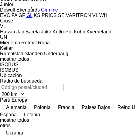
Junior
Dewulf
Ekengårds
Grimme
EVO
FA
GF
GL
KS
PRIOS
SE
VARITRON
VL
WH
Gruse
VL
Hassia
Jan Bareła
Juko
Kotło-Pol
Kuhn
Kverneland
UN
Miedema
Rolmet
Ropa
Keiler
Rumptstad
Standen
Underhaug
mostrar todos
ISOBUS
ISOBUS
Ubicación
Radio de búsqueda
Perú
Europa
Alemania
Polonia
Francia
Países Bajos
Reino U
España
Letonia
mostrar todos
otros
Ucrania