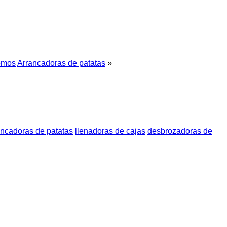
omos
Arrancadoras de patatas
»
ancadoras de patatas
llenadoras de cajas
desbrozadoras de