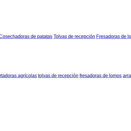
Cosechadoras de patatas
Tolvas de recepción
Fresadoras de l
rtadoras agrícolas
tolvas de recepción
fresadoras de lomos
arr