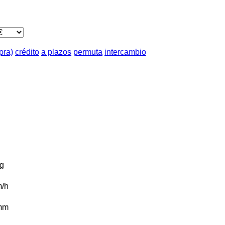
pra)
crédito
a plazos
permuta
intercambio
g
/h
mm