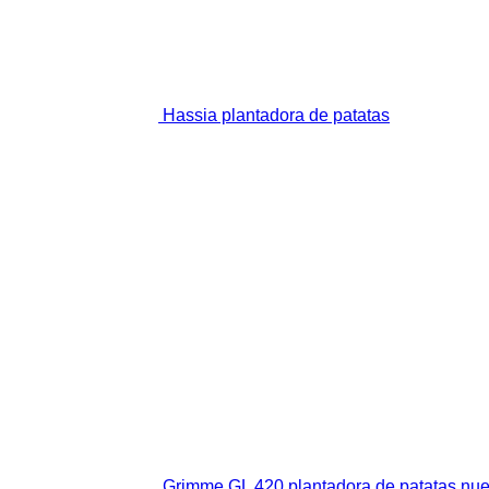
Hassia plantadora de patatas
Grimme GL 420 plantadora de patatas nu