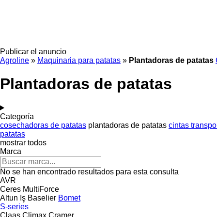
Publicar el anuncio
Agroline
»
Maquinaria para patatas
»
Plantadoras de patatas
Plantadoras de patatas
Categoría
cosechadoras de patatas
plantadoras de patatas
cintas transpo
patatas
mostrar todos
Marca
No se han encontrado resultados para esta consulta
AVR
Ceres
MultiForce
Altun Iş
Baselier
Bomet
S-series
Claas
Climax
Cramer