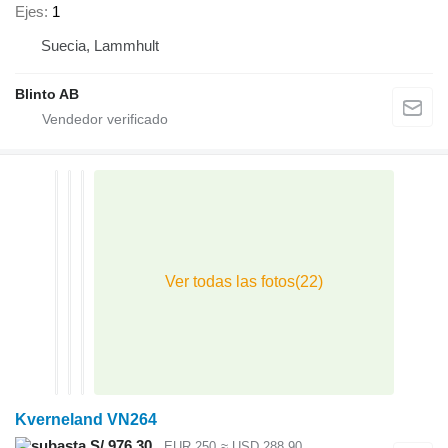
Ejes
1
Suecia, Lammhult
Blinto AB
Kverneland VN264
S/ 976.30
EUR 250
≈ USD 288.90