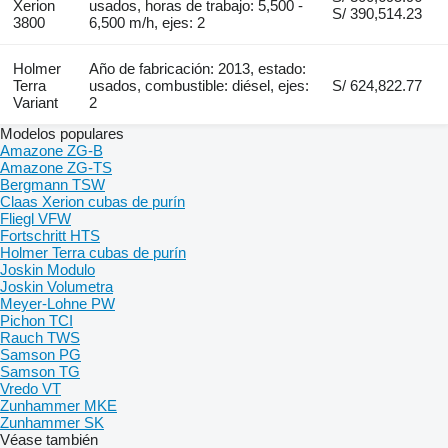
Xerion
usados, horas de trabajo: 5,500 -
S/ 390,514.23
3800
6,500 m/h, ejes: 2
Holmer
Año de fabricación: 2013, estado:
Terra
usados, combustible: diésel, ejes:
S/ 624,822.77
Variant
2
Modelos populares
Amazone ZG-B
Amazone ZG-TS
Bergmann TSW
Claas Xerion cubas de purín
Fliegl VFW
Fortschritt HTS
Holmer Terra cubas de purín
Joskin Modulo
Joskin Volumetra
Meyer-Lohne PW
Pichon TCI
Rauch TWS
Samson PG
Samson TG
Vredo VT
Zunhammer MKE
Zunhammer SK
Véase también