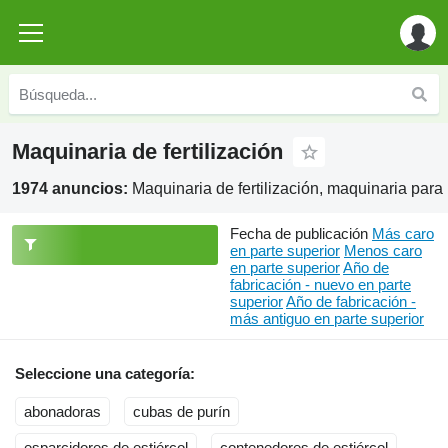
Maquinaria de fertilización
1974 anuncios:
Maquinaria de fertilización, maquinaria para l
Fecha de publicación
Más caro
en parte superior
Menos caro
en parte superior
Año de
fabricación - nuevo en parte
superior
Año de fabricación -
más antiguo en parte superior
Seleccione una categoría:
abonadoras
cubas de purín
esparcidores de estiércol
contenedores de estiércol