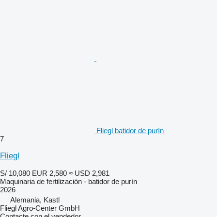
Fliegl batidor de purín
7
Fliegl
S/ 10,080
EUR 2,580
≈ USD 2,981
Maquinaria de fertilización - batidor de purín
2026
Alemania, Kastl
Fliegl Agro-Center GmbH
Contacte con el vendedor