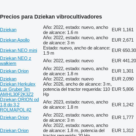
Precios para Dziekan vibrocultivadores
Año: 2022, estado: nuevo, ancho
Dziekan
EUR 1,161
de alcance: 1.6 m
Año: 2022, estado: nuevo, ancho
Dziekan Apollo
EUR 2,671
de alcance: 3 m
Estado: nuevo, ancho de alcance:
Dziekan NEO mini
EUR 650.30
1.9 m
Dziekan NEO z
Año: 2022, estado: nuevo
EUR 441.20
wałkiem
Año: 2022, estado: nuevo, ancho
Dziekan Orion
EUR 1,301
de alcance: 1.8 m
Dziekan
Año: 2022, estado: nuevo
EUR 2,090
Dziekan Herkulex
Año: 2026, ancho de alcance: 3 m,
Lux Gruber 3m
potencia del tractor requerida: 110
EUR 5,806
AMHL30F2K3Z2
Hp
Dziekan ORION od
Año: 2023, estado: nuevo, ancho
1,8 do 3,2
EUR 1,242
de alcance: 1.8 m
ROLMAPOL #2
Año: 2022, estado: nuevo, ancho
Dziekan Orion
EUR 1,777
de alcance: 3 m
Año: 2022, estado: nuevo, ancho
Dziekan Orion
de alcance: 1.8 m, potencia del
EUR 1,312
tractor requerida: 20 Hp