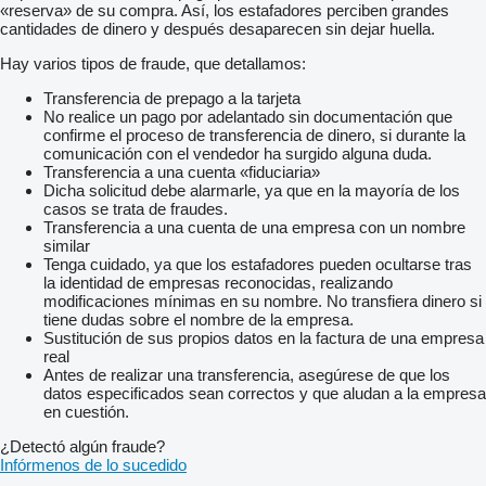
«reserva» de su compra. Así, los estafadores perciben grandes
Podana miejscowość jest orientacyjna w jakie regiony
cantidades de dinero y después desaparecen sin dejar huella.
dostarczamy towar
Hay varios tipos de fraude, que detallamos:
Transferencia de prepago a la tarjeta
No realice un pago por adelantado sin documentación que
confirme el proceso de transferencia de dinero, si durante la
comunicación con el vendedor ha surgido alguna duda.
Transferencia a una cuenta «fiduciaria»
Dicha solicitud debe alarmarle, ya que en la mayoría de los
casos se trata de fraudes.
Transferencia a una cuenta de una empresa con un nombre
similar
Tenga cuidado, ya que los estafadores pueden ocultarse tras
la identidad de empresas reconocidas, realizando
modificaciones mínimas en su nombre. No transfiera dinero si
tiene dudas sobre el nombre de la empresa.
Sustitución de sus propios datos en la factura de una empresa
real
Antes de realizar una transferencia, asegúrese de que los
datos especificados sean correctos y que aludan a la empresa
en cuestión.
¿Detectó algún fraude?
Infórmenos de lo sucedido