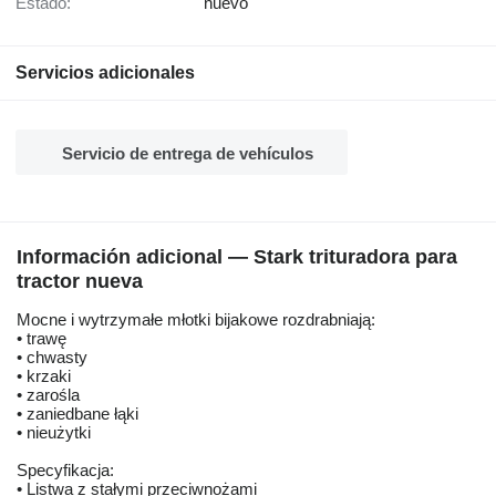
Estado:
nuevo
Servicios adicionales
Servicio de entrega de vehículos
Información adicional — Stark trituradora para
tractor nueva
Mocne i wytrzymałe młotki bijakowe rozdrabniają:
• trawę
• chwasty
• krzaki
• zarośla
• zaniedbane łąki
• nieużytki
Specyfikacja:
• Listwa z stałymi przeciwnożami