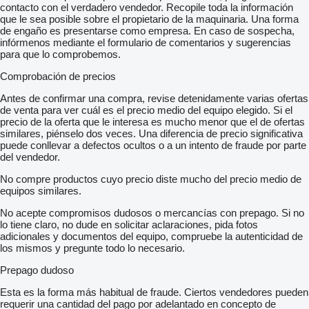
Stan techniczny: nieuszkodzony
contacto con el verdadero vendedor. Recopile toda la información
Mocne i wytrzymałe młotki bijakowe rozdrabniają
que le sea posible sobre el propietario de la maquinaria. Una forma
trawę
de engaño es presentarse como empresa. En caso de sospecha,
chwasty
infórmenos mediante el formulario de comentarios y sugerencias
krzaki
para que lo comprobemos.
zarośla
zaniedbane łąki
Comprobación de precios
nieużytki
Specyfikacja
Antes de confirmar una compra, revise detenidamente varias ofertas
Listwa z stałymi przeciwnożami
de venta para ver cuál es el precio medio del equipo elegido. Si el
Pasy zębate
precio de la oferta que le interesa es mucho menor que el de ofertas
Reduktor ze sprzęgłem biegu wolnego wykonane z żeliwa
similares, piénselo dos veces. Una diferencia de precio significativa
(zabezpieczenie)
puede conllevar a defectos ocultos o a un intento de fraude por parte
Regulacja wysokości pracy: Tylny walec ze skrobaczką
del vendedor.
Regulowany napinacz
No compre productos cuyo precio diste mucho del precio medio de
Regulacja wysokości pracy na płozach
equipos similares.
Wzmocnione młotki
wałek WOM w zestawie
No acepte compromisos dudosos o mercancías con prepago. Si no
regulacja wysokości pracy
lo tiene claro, no dude en solicitar aclaraciones, pida fotos
ułożenie kosiarki względem ciągnika: asymetryczne
adicionales y documentos del equipo, compruebe la autenticidad de
liczba młotków 28 sztuk
los mismos y pregunte todo lo necesario.
Minimalna moc 40KM
Dostawa
Prepago dudoso
RATY
Siedziba firmy
Esta es la forma más habitual de fraude. Ciertos vendedores pueden
Słupia 74
requerir una cantidad del pago por adelantado en concepto de
28-133 Pacanów