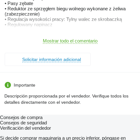
• Pasy zębate
• Reduktor ze sprzęgłem biegu wolnego wykonane z żeliwa
(zabezpieczenie)
• Regulacja wysokości pracy: Tylny walec ze skrobaczką
• Regulowany napinacz
• Regulacja wysokości pracy na płozach
• Wzmocnione młotki
Mostrar todo el comentario
Symbol KM175
wałek WOM w zestawie
regulacja wysokości pracy
Solicitar información adicional
ułożenie kosiarki względem ciągnika: asymetryczne
liczba młotków 28 sztuk
Minimalna moc 40KM
Masa 284kg
Dostawa
Importante
RATY
Descripción proporcionada por el vendedor. Verifique todos los
Siedziba firmy:
detalles directamente con el vendedor.
Słupia 74
28-133 Pacanów
Consejos de compra
Podana miejscowość jest orientacyjna w jakie regiony
Consejos de seguridad
dostarczamy towar.
Verificación del vendedor
Oferta od: firmy
Si decide comprar maquinaria a un precio inferior, póngase en