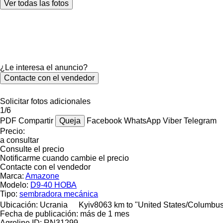
Ver todas las fotos
¿Le interesa el anuncio?
Contacte con el vendedor
Solicitar fotos adicionales
1/6
PDF
Compartir
Queja
Facebook
WhatsApp
Viber
Telegram
Precio:
a consultar
Consulte el precio
Notificarme cuando cambie el precio
Contacte con el vendedor
Marca:
Amazone
Modelo:
D9-40 НОВА
Tipo:
sembradora mecánica
Ubicación:
Ucrania
Kyiv
8063 km to "United States/Columbu
Fecha de publicación:
más de 1 mes
Agroline ID:
RN31299