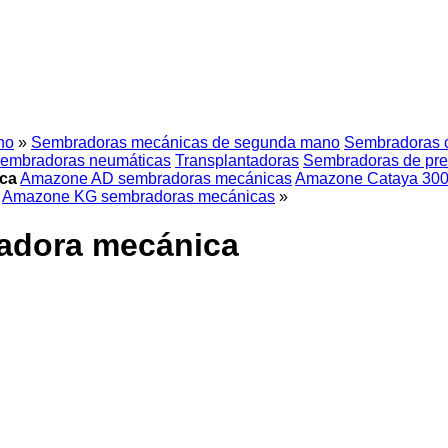
no
»
Sembradoras mecánicas de segunda mano
Sembradoras 
embradoras neumáticas
Transplantadoras
Sembradoras de pre
ca
Amazone AD sembradoras mecánicas
Amazone Cataya 300
Amazone KG sembradoras mecánicas
»
adora mecánica