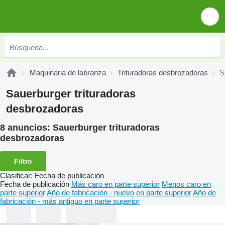
Maquinaria de labranza
Trituradoras desbrozadoras
S
Sauerburger trituradoras
desbrozadoras
8 anuncios:
Sauerburger trituradoras
desbrozadoras
Filtro
Clasificar
:
Fecha de publicación
Fecha de publicación
Más caro en parte superior
Menos caro en
parte superior
Año de fabricación - nuevo en parte superior
Año de
fabricación - más antiguo en parte superior