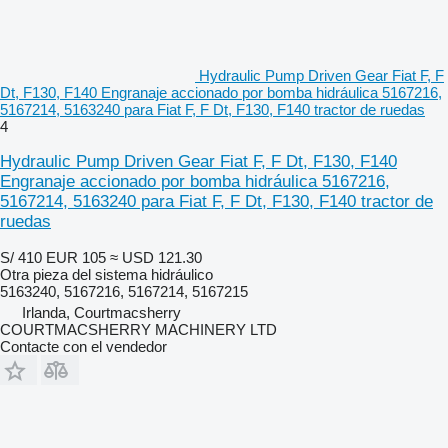
Hydraulic Pump Driven Gear Fiat F, F
Dt, F130, F140 Engranaje accionado por bomba hidráulica 5167216,
5167214, 5163240 para Fiat F, F Dt, F130, F140 tractor de ruedas
4
Hydraulic Pump Driven Gear Fiat F, F Dt, F130, F140
Engranaje accionado por bomba hidráulica 5167216,
5167214, 5163240 para Fiat F, F Dt, F130, F140 tractor de
ruedas
S/ 410
EUR 105
≈ USD 121.30
Otra pieza del sistema hidráulico
5163240, 5167216, 5167214, 5167215
Irlanda, Courtmacsherry
COURTMACSHERRY MACHINERY LTD
Contacte con el vendedor