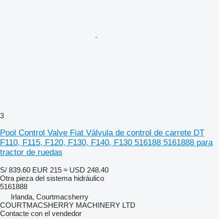
3
Pool Control Valve Fiat Válvula de control de carrete DT
F110, F115, F120, F130, F140, F130 516188 5161888 para
tractor de ruedas
S/ 839.60
EUR 215
≈ USD 248.40
Otra pieza del sistema hidráulico
5161888
Irlanda, Courtmacsherry
COURTMACSHERRY MACHINERY LTD
Contacte con el vendedor