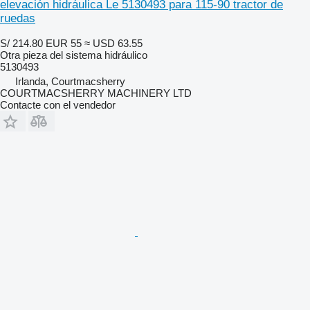
elevación hidráulica Le 5130493 para 115-90 tractor de
ruedas
S/ 214.80
EUR 55
≈ USD 63.55
Otra pieza del sistema hidráulico
5130493
Irlanda, Courtmacsherry
COURTMACSHERRY MACHINERY LTD
Contacte con el vendedor