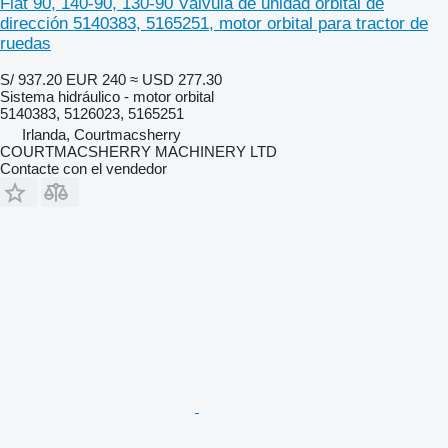
Fiat 90, 140-90, 130-90 Válvula de unidad orbital de
dirección 5140383, 5165251, motor orbital para tractor de
ruedas
S/ 937.20
EUR 240
≈ USD 277.30
Sistema hidráulico - motor orbital
5140383, 5126023, 5165251
Irlanda, Courtmacsherry
COURTMACSHERRY MACHINERY LTD
Contacte con el vendedor