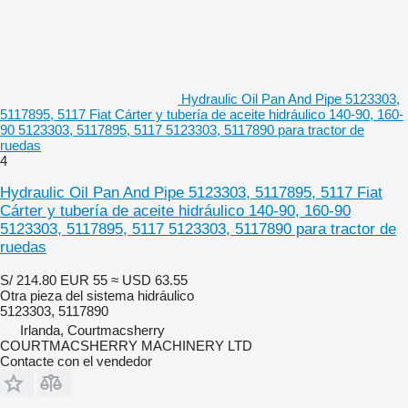
Hydraulic Oil Pan And Pipe 5123303,
5117895, 5117 Fiat Cárter y tubería de aceite hidráulico 140-90, 160-
90 5123303, 5117895, 5117 5123303, 5117890 para tractor de
ruedas
4
Hydraulic Oil Pan And Pipe 5123303, 5117895, 5117 Fiat
Cárter y tubería de aceite hidráulico 140-90, 160-90
5123303, 5117895, 5117 5123303, 5117890 para tractor de
ruedas
S/ 214.80
EUR 55
≈ USD 63.55
Otra pieza del sistema hidráulico
5123303, 5117890
Irlanda, Courtmacsherry
COURTMACSHERRY MACHINERY LTD
Contacte con el vendedor