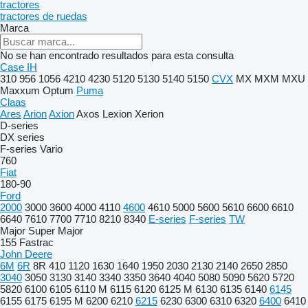
tractores
tractores de ruedas
Marca
No se han encontrado resultados para esta consulta
Case IH
310
956
1056
4210
4230
5120
5130
5140
5150
CVX
MX
MXM
MXU
Maxxum
Optum
Puma
Claas
Ares
Arion
Axion
Axos
Lexion
Xerion
D-series
DX series
F-series
Vario
760
Fiat
180-90
Ford
2000
3000
3600
4000
4110
4600
4610
5000
5600
5610
6600
6610
6640
7610
7700
7710
8210
8340
E-series
F-series
TW
Major
Super Major
155
Fastrac
John Deere
6M
6R
8R
410
1120
1630
1640
1950
2030
2130
2140
2650
2850
3040
3050
3130
3140
3340
3350
3640
4040
5080
5090
5620
5720
5820
6100
6105
6110 M
6115
6120
6125 M
6130
6135
6140
6145
6155
6175
6195 M
6200
6210
6215
6230
6300
6310
6320
6400
6410