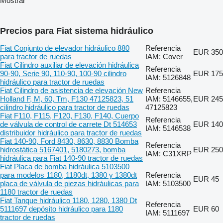
Mostrar
Precios para Fiat sistema hidráulico
Fiat Conjunto de elevador hidráulico 880
Referencia
EUR 350
para tractor de ruedas
IAM: Cover
Fiat Cilindro auxiliar de elevación hidráulica
Referencia
90-90, Serie 90, 110-90, 100-90 cilindro
EUR 175
IAM: 5126848
hidráulico para tractor de ruedas
Fiat Cilindro de asistencia de elevación New
Referencia
Holland F, M, 60, Tm, F130 47125823, 51
IAM: 5146655,
EUR 245
cilindro hidráulico para tractor de ruedas
47125823
Fiat F110, F115, F120, F130, F140, Cuerpo
Referencia
de válvula de control de carrete Dt 514653
EUR 140
IAM: 5146538
distribuidor hidráulico para tractor de ruedas
Fiat 140-90, Ford 8430, 8630, 8830 Bomba
Referencia
hidrostática 5167401, 5180273, bomba
EUR 250
IAM: C31XRP
hidráulica para Fiat 140-90 tractor de ruedas
Fiat Placa de bomba hidráulica 5103500
para modelos 1180, 1180dt, 1380 y 1380dt
Referencia
EUR 45
placa de válvula de piezas hidráulicas para
IAM: 5103500
1180 tractor de ruedas
Fiat Tanque hidráulico 1180, 1280, 1380 Dt
Referencia
5111697 depósito hidráulico para 1180
EUR 60
IAM: 5111697
tractor de ruedas