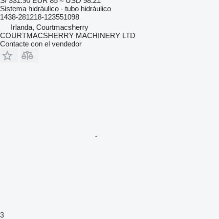
S/ 331.90
EUR 85
≈ USD 98.21
Sistema hidráulico - tubo hidráulico
1438-281218-123551098
Irlanda, Courtmacsherry
COURTMACSHERRY MACHINERY LTD
Contacte con el vendedor
3