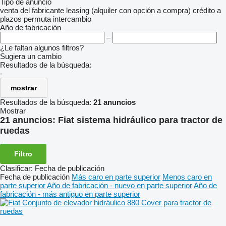
Tipo de anuncio
venta
del fabricante
leasing (alquiler con opción a compra)
crédito
a
plazos
permuta
intercambio
Año de fabricación
–
¿Le faltan algunos filtros?
Sugiera un cambio
Resultados de la búsqueda:
-
mostrar
Resultados de la búsqueda:
21 anuncios
Mostrar
21 anuncios:
Fiat sistema hidráulico para tractor de
ruedas
Filtro
Clasificar
:
Fecha de publicación
Fecha de publicación
Más caro en parte superior
Menos caro en
parte superior
Año de fabricación - nuevo en parte superior
Año de
fabricación - más antiguo en parte superior