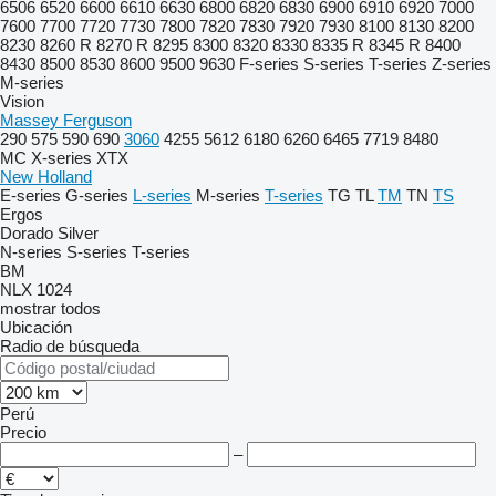
6506
6520
6600
6610
6630
6800
6820
6830
6900
6910
6920
7000
7600
7700
7720
7730
7800
7820
7830
7920
7930
8100
8130
8200
8230
8260 R
8270 R
8295
8300
8320
8330
8335 R
8345 R
8400
8430
8500
8530
8600
9500
9630
F-series
S-series
T-series
Z-series
M-series
Vision
Massey Ferguson
290
575
590
690
3060
4255
5612
6180
6260
6465
7719
8480
MC
X-series
XTX
New Holland
E-series
G-series
L-series
M-series
T-series
TG
TL
TM
TN
TS
Ergos
Dorado
Silver
N-series
S-series
T-series
BM
NLX 1024
mostrar todos
Ubicación
Radio de búsqueda
Perú
Precio
–