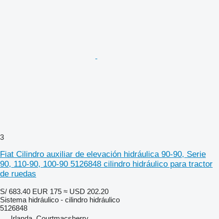
3
Fiat Cilindro auxiliar de elevación hidráulica 90-90, Serie
90, 110-90, 100-90 5126848 cilindro hidráulico para tractor
de ruedas
S/ 683.40
EUR 175
≈ USD 202.20
Sistema hidráulico - cilindro hidráulico
5126848
Irlanda, Courtmacsherry