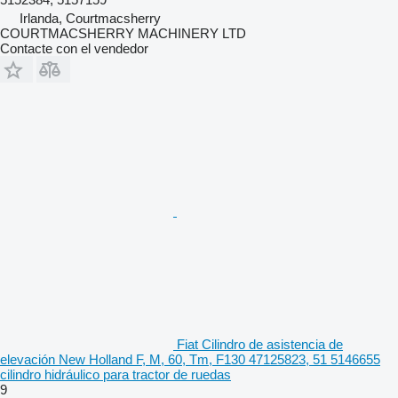
Irlanda, Courtmacsherry
COURTMACSHERRY MACHINERY LTD
Contacte con el vendedor
Fiat Cilindro de asistencia de
elevación New Holland F, M, 60, Tm, F130 47125823, 51 5146655
cilindro hidráulico para tractor de ruedas
9