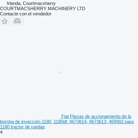
Irlanda, Courtmacsherry
COURTMACSHERRY MACHINERY LTD
Contacte con el vendedor
Fiat Piezas de accionamiento de la
bomba de inyección 1180, 1180dt: 4673614, 4673613, 469902 para
1180 tractor de ruedas
4