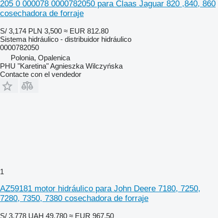
205 0 000078 0000782050 para Claas Jaguar 820 ,840, 860
cosechadora de forraje
S/ 3,174
PLN 3,500
≈ EUR 812.80
Sistema hidráulico - distribuidor hidráulico
0000782050
Polonia, Opalenica
PHU "Karetina" Agnieszka Wilczyńska
Contacte con el vendedor
1
AZ59181 motor hidráulico para John Deere 7180, 7250,
7280, 7350, 7380 cosechadora de forraje
S/ 3,778
UAH 49,780
≈ EUR 967.50