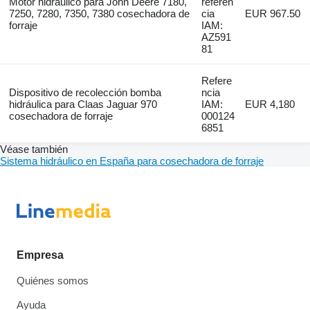
Motor hidráulico para John Deere 7180,
referen
7250, 7280, 7350, 7380 cosechadora de
cia
EUR 967.50
forraje
IAM:
AZ591
81
Refere
Dispositivo de recolección bomba
ncia
hidráulica para Claas Jaguar 970
IAM:
EUR 4,180
cosechadora de forraje
000124
6851
Véase también
Sistema hidráulico en España para cosechadora de forraje
Empresa
Quiénes somos
Ayuda