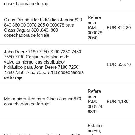
cosechadora de forraje
Refere
Claas Distribuidor hidráulico Jaguar 820
ncia
840 860 00 0078 205 0 000078 para
IAM:
EUR 812.80
Claas Jaguar 820 ,840, 860
000078
cosechadora de forraje
2050
John Deere 7180 7250 7280 7350 7450
7550 7780 Conjunto de bloque de
válvulas hidráulicas distribuidor
EUR 696.70
hidráulico para John Deere 7180 7250
7280 7350 7450 7550 7780 cosechadora
de forraje
Refere
ncia
Motor hidráulico para Claas Jaguar 970
IAM:
EUR 4,180
cosechadora de forraje
000124
6861
Estado:
nuevo,