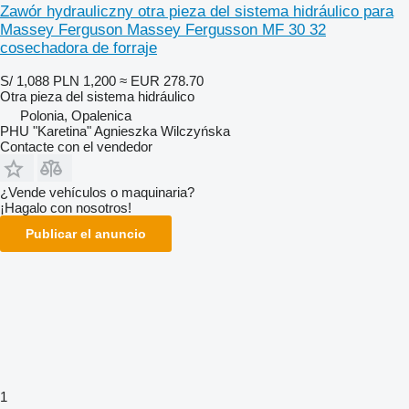
Zawór hydrauliczny otra pieza del sistema hidráulico para
Massey Ferguson Massey Fergusson MF 30 32
cosechadora de forraje
S/ 1,088
PLN 1,200
≈ EUR 278.70
Otra pieza del sistema hidráulico
Polonia, Opalenica
PHU "Karetina" Agnieszka Wilczyńska
Contacte con el vendedor
¿Vende vehículos o maquinaria?
¡Hagalo con nosotros!
Publicar el anuncio
1