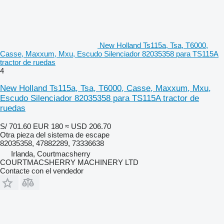
New Holland Ts115a, Tsa, T6000,
Casse, Maxxum, Mxu, Escudo Silenciador 82035358 para TS115A
tractor de ruedas
4
New Holland Ts115a, Tsa, T6000, Casse, Maxxum, Mxu,
Escudo Silenciador 82035358 para TS115A tractor de
ruedas
S/ 701.60
EUR 180
≈ USD 206.70
Otra pieza del sistema de escape
82035358, 47882289, 73336638
Irlanda, Courtmacsherry
COURTMACSHERRY MACHINERY LTD
Contacte con el vendedor