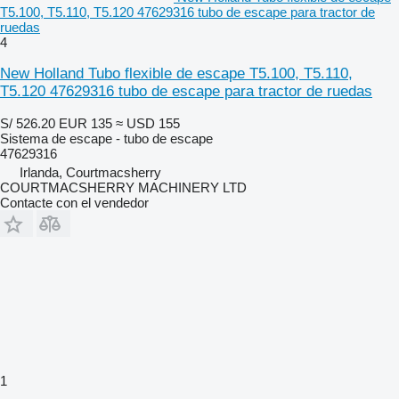
T5.100, T5.110, T5.120 47629316 tubo de escape para tractor de
ruedas
4
New Holland Tubo flexible de escape T5.100, T5.110,
T5.120 47629316 tubo de escape para tractor de ruedas
S/ 526.20
EUR 135
≈ USD 155
Sistema de escape - tubo de escape
47629316
Irlanda, Courtmacsherry
COURTMACSHERRY MACHINERY LTD
Contacte con el vendedor
1