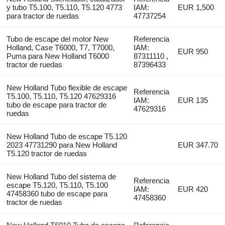
y tubo T5.100, T5.110, T5.120 4773
IAM:
EUR 1,500
para tractor de ruedas
47737254
Tubo de escape del motor New
Referencia
Holland, Case T6000, T7, T7000,
IAM:
EUR 950
Puma para New Holland T6000
87311110 ,
tractor de ruedas
87396433
New Holland Tubo flexible de escape
Referencia
T5.100, T5.110, T5.120 47629316
IAM:
EUR 135
tubo de escape para tractor de
47629316
ruedas
New Holland Tubo de escape T5.120
2023 47731290 para New Holland
EUR 347.70
T5.120 tractor de ruedas
New Holland Tubo del sistema de
Referencia
escape T5.120, T5.110, T5.100
IAM:
EUR 420
47458360 tubo de escape para
47458360
tractor de ruedas