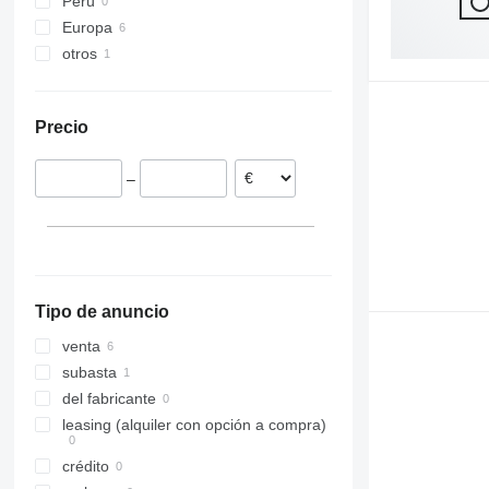
Perú
Europa
otros
Noruega
Alemania
Ucrania
Polonia
Precio
–
Tipo de anuncio
venta
subasta
del fabricante
leasing (alquiler con opción a compra)
crédito