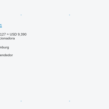
1
,127
≈ USD 9,390
cionadora
mburg
vendedor