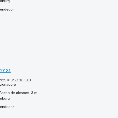
mburg
vendedor
C0131
,925
≈ USD 10,310
cionadora
Ancho de alcance
3 m
mburg
vendedor