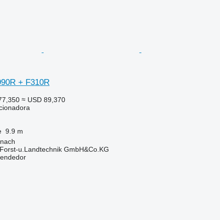
990R + F310R
77,350
≈ USD 89,370
cionadora
e
9.9 m
onach
 Forst-u.Landtechnik GmbH&Co.KG
vendedor