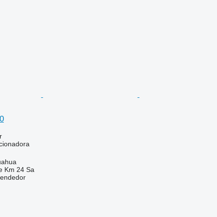
0
r
cionadora
uahua
e Km 24 Sa
vendedor