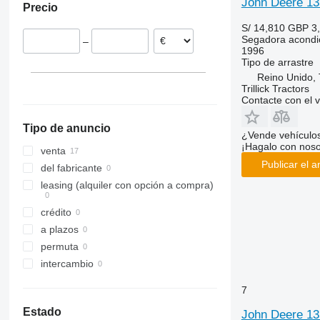
John Deere 13
Precio
Rumanía
S/ 14,810
GBP 3
Países Bajos
Segadora acondi
–
1996
Tipo
de arrastre
Reino Unido, T
Trillick Tractors
Contacte con el 
Tipo de anuncio
¿Vende vehículo
¡Hagalo con noso
venta
Publicar el a
del fabricante
leasing (alquiler con opción a compra)
crédito
a plazos
permuta
intercambio
7
Estado
John Deere 13