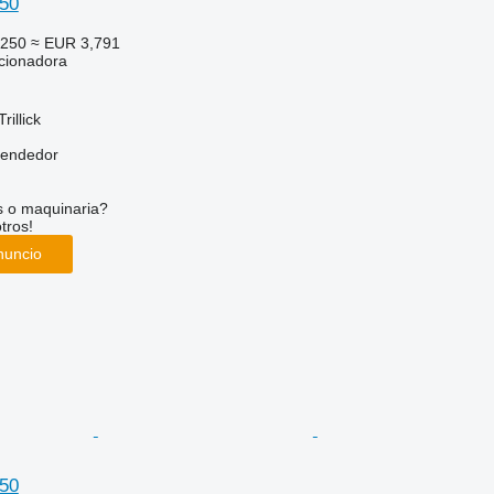
50
,250
≈ EUR 3,791
cionadora
rillick
vendedor
s o maquinaria?
tros!
nuncio
50