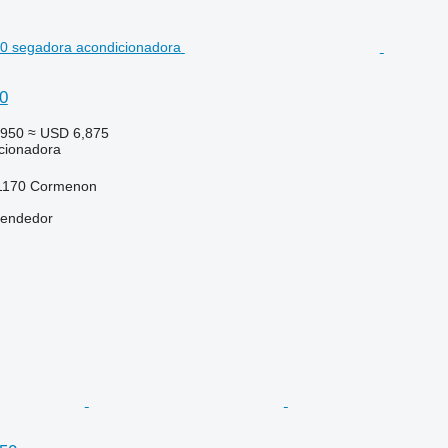
0
,950
≈ USD 6,875
cionadora
41170 Cormenon
vendedor