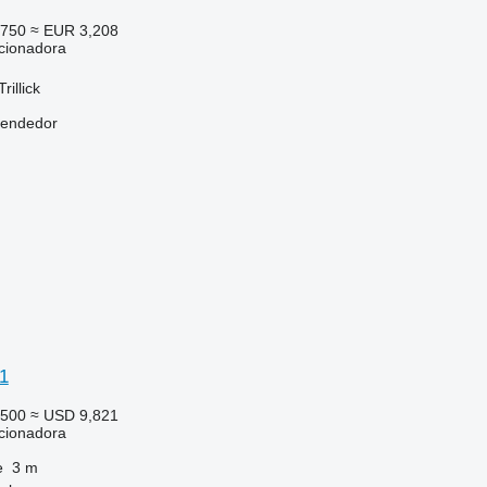
,750
≈ EUR 3,208
cionadora
rillick
vendedor
1
,500
≈ USD 9,821
cionadora
e
3 m