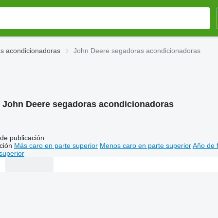
s acondicionadoras
John Deere segadoras acondicionadoras
:
John Deere segadoras acondicionadoras
de publicación
ción
Más caro en parte superior
Menos caro en parte superior
Año de f
superior