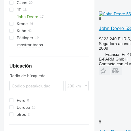
Claas
JF
Direct Disc
SM
Slicer
John Deere
Disco
8
Krone
331
John Deere 53
Kuhn
530
AMT
Pöttinger
730
Easycut
FC
Splendimo
MU
S/ 23,240
EUR 5
Segadora acondi
mostrar todos
990
Cat
KDD
R-series
Extra
2009
F-series
Novacat
Francia, Fr-
M-series
E-FARM GmbH
Contacte con el 
Ubicación
Radio de búsqueda
Perú
Europa
otros
Alemania
Francia
México
8
Reino Unido