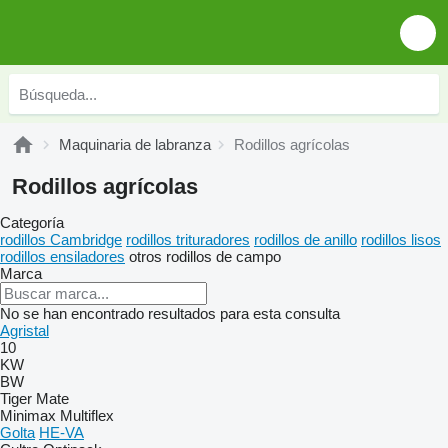
Maquinaria de labranza
Rodillos agrícolas
Rodillos agrícolas
Categoría
rodillos Cambridge
rodillos trituradores
rodillos de anillo
rodillos lisos
rodillos ensiladores
otros rodillos de campo
Marca
No se han encontrado resultados para esta consulta
Agristal
10
KW
BW
Tiger Mate
Minimax
Multiflex
Golta
HE-VA