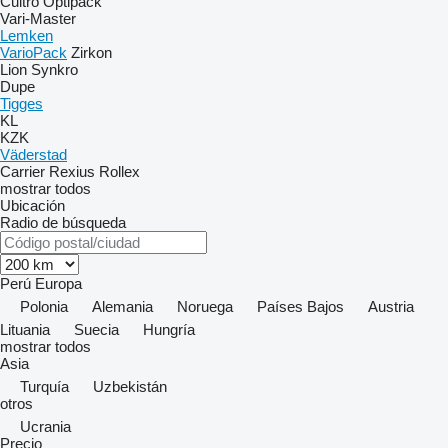
Cultro
Optipack
Vari-Master
Lemken
VarioPack
Zirkon
Lion
Synkro
Dupe
Tigges
KL
KZK
Väderstad
Carrier
Rexius
Rollex
mostrar todos
Ubicación
Radio de búsqueda
Perú
Europa
Polonia
Alemania
Noruega
Países Bajos
Austria
Lituania
Suecia
Hungría
mostrar todos
Asia
Turquía
Uzbekistán
otros
Ucrania
Precio