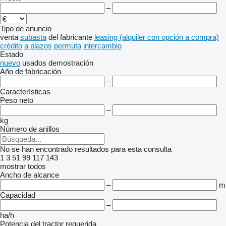
–
Tipo de anuncio
venta
subasta
del fabricante
leasing (alquiler con opción a compra)
crédito
a plazos
permuta
intercambio
Estado
nuevo
usados
demostración
Año de fabricación
–
Características
Peso neto
–
kg
Número de anillos
No se han encontrado resultados para esta consulta
1
3
51
99
117
143
mostrar todos
Ancho de alcance
–
m
Capacidad
–
ha/h
Potencia del tractor requerida