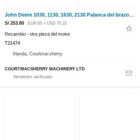
John Deere 1030, 1130, 1630, 2130 Palanca del brazo del cigüeñal del eje de balancín, varilla T21474, F2 para tractor de ruedas
S/ 253.80
EUR 65
≈ USD 75.10
Recambio - otra pieza del motor
T21474
Irlanda, Courtmacsherry
COURTMACSHERRY MACHINERY LTD