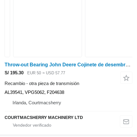
Throw-out Bearing John Deere Cojinete de desembrague 1950 Al39541, Vpg5062, F204638 AL39541 para John Deere John Deere 1950 tractor de ruedas
S/ 195.30
EUR 50
≈ USD 57.77
Recambio - otra pieza de transmisión
AL39541, VPG5062, F204638
Irlanda, Courtmacsherry
COURTMACSHERRY MACHINERY LTD