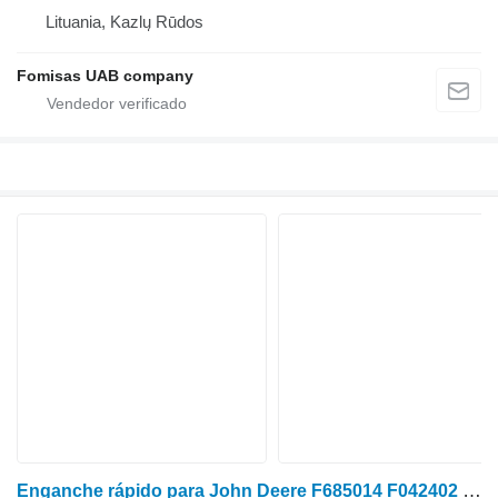
Lituania, Kazlų Rūdos
Fomisas UAB company
Enganche rápido para John Deere F685014 F042402 F700577 tractor de ruedas