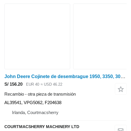
John Deere Cojinete de desembrague 1950, 3350, 3050, 2850 Al39541, Vpg5062, F2046 AL39541 para John Deere 1950 tractor de ruedas
S/ 156.20
EUR 40
≈ USD 46.22
Recambio - otra pieza de transmisión
AL39541, VPG5062, F204638
Irlanda, Courtmacsherry
COURTMACSHERRY MACHINERY LTD