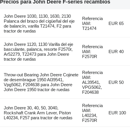
Precios para John Deere F-series recambios
John Deere 1030, 1130, 1630, 2130
Referencia
Palanca del brazo del cigüeñal del eje
IAM:
EUR 65
de balancín, varilla T21474, F2 para
T21474
tractor de ruedas
John Deere 1120, 1130 Varilla del eje
Referencia
basculante, palanca, resorte F2570r,
IAM:
EUR 40
Ar52279, T22473 para John Deere
F2570R
tractor de ruedas
Referencia
Throw-out Bearing John Deere Cojinete
IAM:
de desembrague 1950 Al39541,
AL39541,
EUR 50
Vpg5062, F204638 para John Deere
VPG5062,
John Deere 1950 tractor de ruedas
F204638
Referencia
John Deere 30, 40, 50, 3040,
IAM:
Rockshaft Crank Arm Lever, Piston
EUR 100
L40234,
L40234, F257 para tractor de ruedas
F2570R