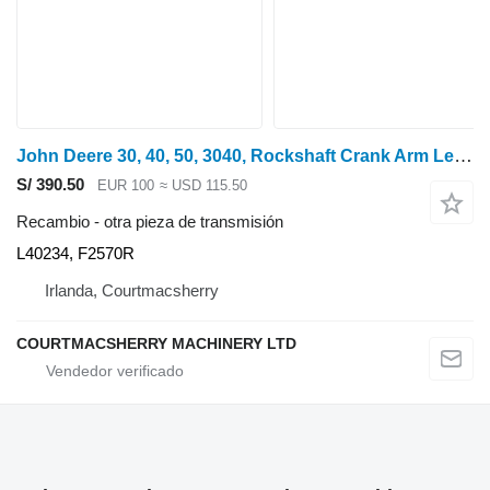
John Deere 30, 40, 50, 3040, Rockshaft Crank Arm Lever, Piston L40234, F257 L40234, F2570R para tractor de ruedas
S/ 390.50
EUR 100
≈ USD 115.50
Recambio - otra pieza de transmisión
L40234, F2570R
Irlanda, Courtmacsherry
COURTMACSHERRY MACHINERY LTD