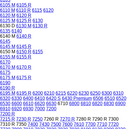
6105 M
6105 R
6110 M
6110 R
6115
6120
6120 M
6120 R
6125 M
6125 R
6130
6130 D
6130 M
6130 R
6135
6140
6140 M
6140 R
6145
6145 M
6145 R
6150 M
6150 R
6155
6155 M
6155 R
6170
6170 M
6170 R
6175
6175 M
6175 R
6190
6190 R
6195 M
6195 R
6200
6210
6215
6220
6230
6250
6300
6310
6320
6330
6400
6410
6420 S
6430 Premium
6506
6510
6520
6530
6600
6610
6620
6630
6710
6800
6810
6820
6830
6900
6910
6920
6930
7000
7200
7200 R
7215 R
7230 R
7250
7260 R
7270 R
7280 R
7290 R
7300
7310 R
7350
7400
7430
7500
7600
7610
7700
7710
7720