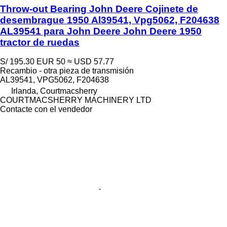
Throw-out Bearing John Deere Cojinete de
desembrague 1950 Al39541, Vpg5062, F204638
AL39541 para John Deere John Deere 1950
tractor de ruedas
S/ 195.30
EUR 50
≈ USD 57.77
Recambio - otra pieza de transmisión
AL39541, VPG5062, F204638
Irlanda, Courtmacsherry
COURTMACSHERRY MACHINERY LTD
Contacte con el vendedor