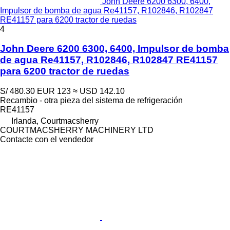
John Deere 6200 6300, 6400,
Impulsor de bomba de agua Re41157, R102846, R102847
RE41157 para 6200 tractor de ruedas
4
John Deere 6200 6300, 6400, Impulsor de bomba
de agua Re41157, R102846, R102847 RE41157
para 6200 tractor de ruedas
S/ 480.30
EUR 123
≈ USD 142.10
Recambio - otra pieza del sistema de refrigeración
RE41157
Irlanda, Courtmacsherry
COURTMACSHERRY MACHINERY LTD
Contacte con el vendedor