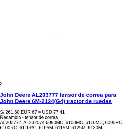
3
John Deere AL203777 tensor de correa para
John Deere 6M-2124(G4) tractor de ruedas
S/ 261.60
EUR 67
≈ USD 77.41
Recambio - tensor de correa
AL203777, AL232074 6090MC, 6100MC, 6110MC, 6090RC,
6100RC, 6110RC, 6105M, 6115M, 6125M, 6130M,...