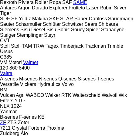
Rexroth
Riviera
Roller
Ropa
SAF
SAME
Antares
Argon
Dorado
Explorer
Frutteto
Laser
Rubin
Silver
Tiger
SDF
SF Yıldız Makina
SKF
STAR
Sauer-Danfoss
Sauermann
Sauter
Scharmüller
Schlüter
Schwitzer
Sears
Shibaura
Siemens
Sisu Diesel
Sisu
Sonic
Soucy
Spicer
Stanadyne
Steiger
Stemplinger
Steyr
CVT
Stoll
Stoll
TAM
TRW
Tagex
Timberjack
Trackman
Trimble
Ursus
C385
VM Motori
Valmet
120
860
8400
Valtra
A-series
M-series
N-series
Q-series
S-series
T-series
Versatile
Vickers Hydraulics
Volvo
BM
Vulcan Agri
WABCO
Walker RTK
Walterscheid
Walvoil
Wix
Filters
YTO
NLX 1024
Yanmar
B-series
F-series
KE
ZF
ZTS
Zetor
7211
Crystal
Forterra
Proxima
Zuidberg
Ålö