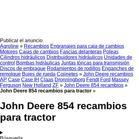
Publicar el anuncio
Agroline
»
Recambios
Engranajes para caja de cambios
Motores
Cajas de cambios
Fascias delanteras
Poleas
Cilindros hidráulicos
Distribuidores hidráulicos
Unidades de
control
Bombas hidráulicas
Juntas tóricas para transmisión
Discos de embrague
Rodamientos de rodillos
Enganches de
remolque
Bujes de rueda
Cojinetes
»
John Deere recambios
AP
Case
Case IH
Claas
Dronningborg
Fendt
Ford
Massey
Ferguson
New Holland
ZF
»
John Deere 854 recambios
»
John Deere 854 recambios para tractor
»
John Deere 854 recambios
para tractor
Búsqueda