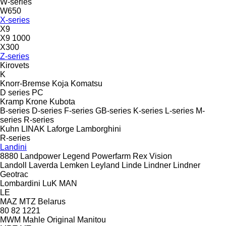
W-series
W650
X-series
X9
X9 1000
X300
Z-series
Kirovets
K
Knorr-Bremse
Koja
Komatsu
D series
PC
Kramp
Krone
Kubota
B-series
D-series
F-series
GB-series
K-series
L-series
M-
series
R-series
Kuhn
LINAK
Laforge
Lamborghini
R-series
Landini
8880
Landpower
Legend
Powerfarm
Rex
Vision
Landoll
Laverda
Lemken
Leyland
Linde
Lindner
Lindner
Geotrac
Lombardini
LuK
MAN
LE
MAZ
MTZ Belarus
80
82
1221
MWM
Mahle Original
Manitou