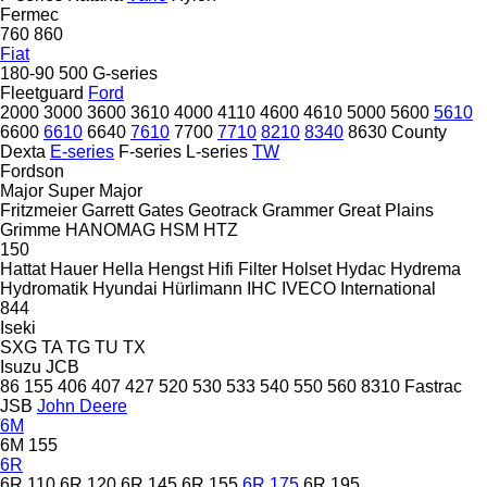
Fermec
760
860
Fiat
180-90
500
G-series
Fleetguard
Ford
2000
3000
3600
3610
4000
4110
4600
4610
5000
5600
5610
6600
6610
6640
7610
7700
7710
8210
8340
8630
County
Dexta
E-series
F-series
L-series
TW
Fordson
Major
Super Major
Fritzmeier
Garrett
Gates
Geotrack
Grammer
Great Plains
Grimme
HANOMAG
HSM
HTZ
150
Hattat
Hauer
Hella
Hengst
Hifi Filter
Holset
Hydac
Hydrema
Hydromatik
Hyundai
Hürlimann
IHC
IVECO
International
844
Iseki
SXG
TA
TG
TU
TX
Isuzu
JCB
86
155
406
407
427
520
530
533
540
550
560
8310
Fastrac
JSB
John Deere
6M
6M 155
6R
6R 110
6R 120
6R 145
6R 155
6R 175
6R 195