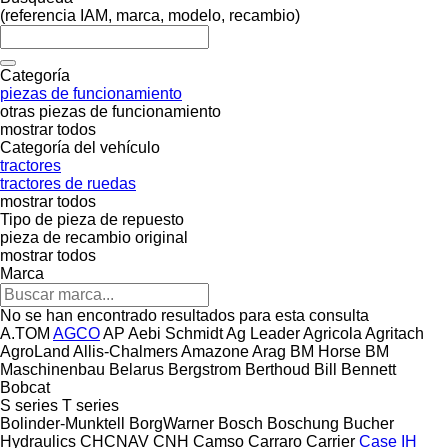
(referencia IAM, marca, modelo, recambio)
Categoría
piezas de funcionamiento
otras piezas de funcionamiento
mostrar todos
Categoría del vehículo
tractores
tractores de ruedas
mostrar todos
Tipo de pieza de repuesto
pieza de recambio original
mostrar todos
Marca
No se han encontrado resultados para esta consulta
A.TOM
AGCO
AP
Aebi Schmidt
Ag Leader
Agricola
Agritach
AgroLand
Allis-Chalmers
Amazone
Arag
BM Horse
BM
Maschinenbau
Belarus
Bergstrom
Berthoud
Bill Bennett
Bobcat
S series
T series
Bolinder-Munktell
BorgWarner
Bosch
Boschung
Bucher
Hydraulics
CHCNAV
CNH
Camso
Carraro
Carrier
Case IH