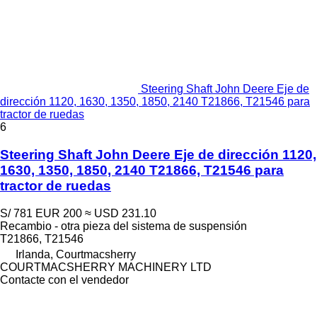
Steering Shaft John Deere Eje de
dirección 1120, 1630, 1350, 1850, 2140 T21866, T21546 para
tractor de ruedas
6
Steering Shaft John Deere Eje de dirección 1120,
1630, 1350, 1850, 2140 T21866, T21546 para
tractor de ruedas
S/ 781
EUR 200
≈ USD 231.10
Recambio - otra pieza del sistema de suspensión
T21866, T21546
Irlanda, Courtmacsherry
COURTMACSHERRY MACHINERY LTD
Contacte con el vendedor