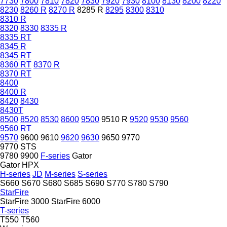
7730
7800
7810
7820
7830
7920
7930
8100
8130
8200
8220
8230
8260 R
8270 R
8285 R
8295
8300
8310
8310 R
8320
8330
8335 R
8335 RT
8345 R
8345 RT
8360 RT
8370 R
8370 RT
8400
8400 R
8420
8430
8430T
8500
8520
8530
8600
9500
9510 R
9520
9530
9560
9560 RT
9570
9600
9610
9620
9630
9650
9770
9770 STS
9780
9900
F-series
Gator
Gator HPX
H-series
JD
M-series
S-series
S660
S670
S680
S685
S690
S770
S780
S790
StarFire
StarFire 3000
StarFire 6000
T-series
T550
T560