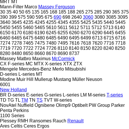
MRT
MT
Mann-Filter
Marco
Massey Ferguson
30
35
40
50
65
135
165
168
185
188
265
275
285
290
365
375
390
399
575
590
595
675
690
698
2640
3060
3080
3085
3095
3640
3645
4235
4245
4255
4345
4355
5425
5435
5440
5445
5450
5455
5460
5465
5610
5611
5612
5711
5712
5713
6140
6150
6170
6180
6190
6245
6255
6260
6270
6290
6445
6455
6460
6465
6475
6480
6485
6490
6495
6499
6713
6715
6716
7274
7278
7465
7475
7480
7495
7616
7618
7620
7716
7718
7719
7720
7722
7724
7726
8110
8140
8150
8220
8240
8250
8280
8480
8650
8660
8670
8690
8737
Massey
Matbro
Maximus
McCormick
CX
F-series
MC
MTX
X-series
XTX
ZTX
Mengele
Mercedes-Benz
Merlo
Mitsubishi
D-series
L-series
MT
Modine
Muir Hill
Mullerup
Mustang
Müller
Neuson
6001
New Holland
BR
D-series
E-series
G-series
L-series
LM
M-series
T-series
TD
TG
TL
TM
TN
TS
TVT
W-series
NovAtel
Nuffield
Ognibene
Olimp9
Optibelt
PW Group
Parker
Penta
Perkins
1100 Series
Plessey
RMH
Ransomes
Rauch
Renault
Ares
Celtis
Ceres
Ergos