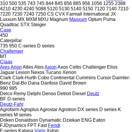
310
500
535
743
745
844
845
856
885
956
1056
1255
2388
4210
4230
4240
5088
5120
5130
5140
5150
7120
7140
7210
7220
7230
7240
7250
CS
CVX
Farmall
International
JX
Luxxum
MX
MXM
MXU
Magnum
Maxxum
Optum
Puma
Quadtrac
STX
Steiger
Case
450
Caterpillar
735
950
C-series
D series
Challenger
MT
Claas
Ares
Arion
Atles
Atos
Axion
Axos
Celtis
Challenger
Elios
Jaguar
Lexion
Nexos
Tucano
Xerion
Clark
Clark-Hurth
Cobo
Continental
Cummins
Cursor
Daimler-
Benz
Dal-Bo
Dana
Danfoss
David Brown
990
995
Delco Remy
Delphi
Denso
Detroit Diesel
Deutz
BF
D-series
Deutz-Fahr
Agrofarm
Agroplus
Agrostar
Agrotron
DX series
D series
K
series
M series
Doken
Donaldson
Dynamatic
Dziekan
ENG
Eaton
FJDynamics
FPT
Fast
Fendt
F-series
Katana
Vario
Xylon