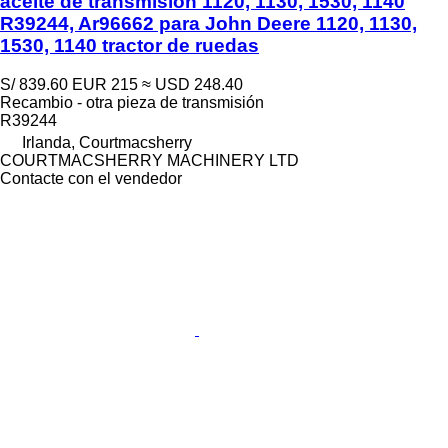
aceite de transmisión 1120, 1130, 1530, 1140
R39244, Ar96662 para John Deere 1120, 1130,
1530, 1140 tractor de ruedas
S/ 839.60
EUR 215
≈ USD 248.40
Recambio - otra pieza de transmisión
R39244
Irlanda, Courtmacsherry
COURTMACSHERRY MACHINERY LTD
Contacte con el vendedor