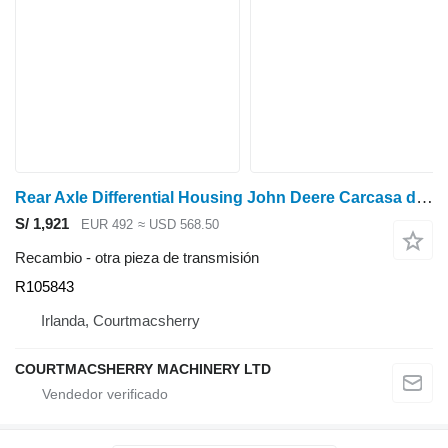
Rear Axle Differential Housing John Deere Carcasa del diferencial del eje trasero 6800, 6900, 7200, 7400, 7500 R105 R105843 para John Deere 6800, 6900, 7200, 7400, 7500 tractor de ruedas
S/ 1,921
EUR 492
≈ USD 568.50
Recambio - otra pieza de transmisión
R105843
Irlanda, Courtmacsherry
COURTMACSHERRY MACHINERY LTD