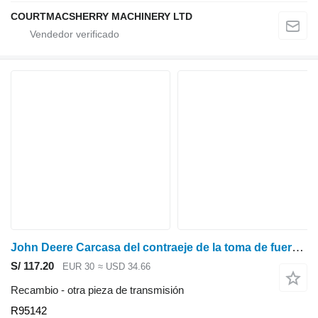
COURTMACSHERRY MACHINERY LTD
John Deere Carcasa del contraeje de la toma de fuerza R95 para los modelos 7800, 7200, 7400, 6800, 7710 y 7600 R95142 para John Deere 7600, 7700, 7800, 7200, 7400, 6800, 6900, 7710, 7810 tractor de ruedas
S/ 117.20
EUR 30
≈ USD 34.66
Recambio - otra pieza de transmisión
R95142