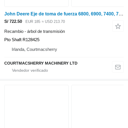
John Deere Eje de toma de fuerza 6800, 6900, 7400, 7200, 7600, 7800 R128425, R93500 Pto árbol de transmisión para tractor de ruedas
S/ 722.50
EUR 185
≈ USD 213.70
Recambio - árbol de transmisión
Pto Shaft R128425
Irlanda, Courtmacsherry
COURTMACSHERRY MACHINERY LTD