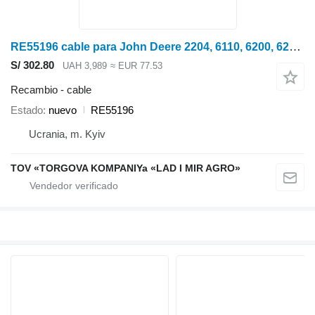
RE55196 cable para John Deere 2204, 6110, 6200, 6210, 6300, 6310, 6310L, 6400, 6410, 6500L, 6510S, 7200, 7400, 7600, 8400 tractor
S/ 302.80
UAH 3,989
≈ EUR 77.53
Recambio - cable
Estado
nuevo
RE55196
Ucrania, m. Kyiv
TOV «TORGOVA KOMPANIYa «LAD I MIR AGRO»