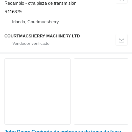
Recambio - otra pieza de transmisión
R116379
Irlanda, Courtmacsherry
COURTMACSHERRY MACHINERY LTD
John Deere Conjunto de embrague de toma de fuerza R11 para los modelos 7800, 6800, 7600, 6900, 7500, 7200 y 7400. R116379 para 7600, 7700, 7800, 7200, 7400, 6800, 6900, 7500 tractor de ruedas