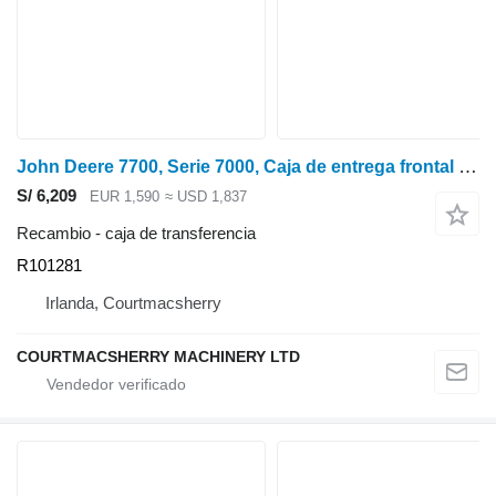
John Deere 7700, Serie 7000, Caja de entrega frontal Re47381, R101281, Re47384, Re473 caja de transferencia para John Deere 7600, 7700, 7800, 7200, 7400, 6800, 6900, 7500 tractor de ruedas
S/ 6,209
EUR 1,590
≈ USD 1,837
Recambio - caja de transferencia
R101281
Irlanda, Courtmacsherry
COURTMACSHERRY MACHINERY LTD