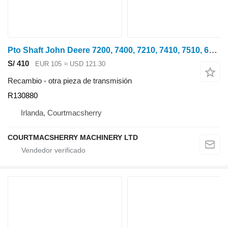
Pto Shaft John Deere 7200, 7400, 7210, 7410, 7510, 6800, 6900, 6910 Pto Shaft R130880 para John Deere 7200, 7400, 7210, 7410, 7510, 6800, 6900, 6810, 6910, 7500, 7405 tractor de ruedas
S/ 410
EUR 105
≈ USD 121.30
Recambio - otra pieza de transmisión
R130880
Irlanda, Courtmacsherry
COURTMACSHERRY MACHINERY LTD