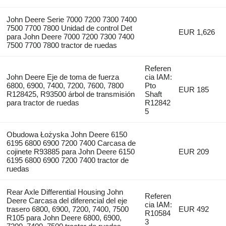
John Deere Serie 7000 7200 7300 7400
7500 7700 7800 Unidad de control Det
EUR 1,626
para John Deere 7000 7200 7300 7400
7500 7700 7800 tractor de ruedas
Referen
John Deere Eje de toma de fuerza
cia IAM:
6800, 6900, 7400, 7200, 7600, 7800
Pto
EUR 185
R128425, R93500 árbol de transmisión
Shaft
para tractor de ruedas
R12842
5
Obudowa Łożyska John Deere 6150
6195 6800 6900 7200 7400 Carcasa de
cojinete R93885 para John Deere 6150
EUR 209
6195 6800 6900 7200 7400 tractor de
ruedas
Rear Axle Differential Housing John
Referen
Deere Carcasa del diferencial del eje
cia IAM:
trasero 6800, 6900, 7200, 7400, 7500
EUR 492
R10584
R105 para John Deere 6800, 6900,
3