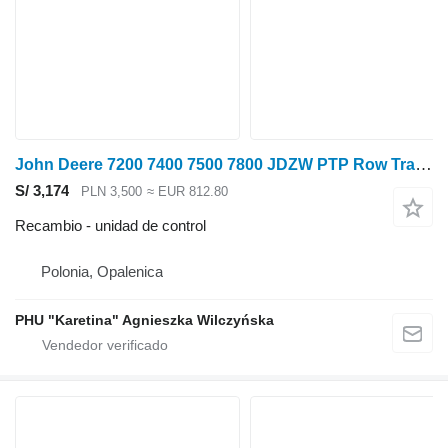
John Deere 7200 7400 7500 7800 JDZW PTP Row Trak Control AZ100562 unidad de control para John Deere 7500 tractor de ruedas
S/ 3,174
PLN 3,500
≈ EUR 812.80
Recambio - unidad de control
Polonia, Opalenica
PHU "Karetina" Agnieszka Wilczyńska