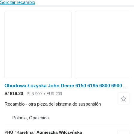
Solicitar recambio
Obudowa Łożyska John Deere 6150 6195 6800 6900 7200 7400 Carcasa de cojinete R93885 para John Deere 6150 6195 6800 6900 7200 7400 tractor de ruedas
S/ 816.20
PLN 900
≈ EUR 209
Recambio - otra pieza del sistema de suspensión
Polonia, Opalenica
PHU "Karetina" Agnieszka Wilczyńska