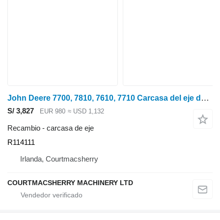
John Deere 7700, 7810, 7610, 7710 Carcasa del eje delantero derecho, R125105, R114111 carcasa de eje para John Deere 7600, 7700, 7800, 7200, 7400, 6800, 6900, 7500 tractor de ruedas
S/ 3,827
EUR 980
≈ USD 1,132
Recambio - carcasa de eje
R114111
Irlanda, Courtmacsherry
COURTMACSHERRY MACHINERY LTD