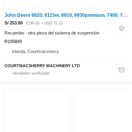
John Deere 6820, 6115m, 6910, 6930premium, 7400, 7515 Carcasa de rodamiento R105 R105849 para tractor de ruedas
S/ 253.80
EUR 65
≈ USD 75.10
Recambio - otra pieza del sistema de suspensión
R105849
Irlanda, Courtmacsherry
COURTMACSHERRY MACHINERY LTD