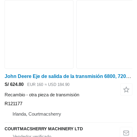
John Deere Eje de salida de la transmisión 6800, 7200, 7405, 7500 Re70427, R12117 R121177 para John Deere 7200, 7400, 7210, 7410, 7510, 6800, 6900, 6810, 6910, 7500, 7405, 7500 tractor de ruedas
S/ 624.80
EUR 160
≈ USD 184.90
Recambio - otra pieza de transmisión
R121177
Irlanda, Courtmacsherry
COURTMACSHERRY MACHINERY LTD