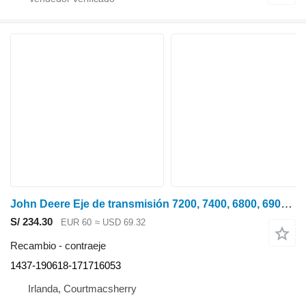
John Deere Eje de transmisión 7200, 7400, 6800, 6900 1437-190618-171716053 contraeje para 7200, 7400,6800, 6900 tractor de ruedas
S/ 234.30
EUR 60
≈ USD 69.32
Recambio - contraeje
1437-190618-171716053
Irlanda, Courtmacsherry