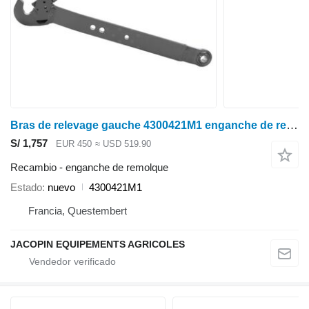
Bras de relevage gauche 4300421M1 enganche de remolque para John Deere 6485 7400 7600 tractor de ruedas
S/ 1,757
EUR 450
≈ USD 519.90
Recambio - enganche de remolque
Estado
nuevo
4300421M1
Francia, Questembert
JACOPIN EQUIPEMENTS AGRICOLES