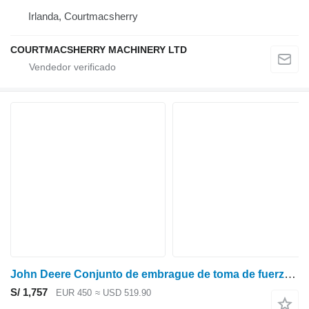
Irlanda, Courtmacsherry
COURTMACSHERRY MACHINERY LTD
John Deere Conjunto de embrague de toma de fuerza R11 para los modelos 7700, 6800, 7600, 6900, 7500, 7200 y 7400. R116379 para John Deere 7600, 7700, 7800, 7200, 7400, 6800, 6900, 7500 tractor de ruedas
S/ 1,757
EUR 450
≈ USD 519.90