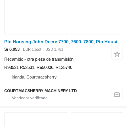
Pto Housing John Deere 7700, 7600, 7800, Pto Housing R93531, Re50006, R125740 para John Deere 7600, 7700, 7800, 7200, 7400, 6800, 6900, 7500 tractor de ruedas
S/ 6,053
EUR 1,550
≈ USD 1,791
Recambio - otra pieza de transmisión
R93531 R93531, Re50006, R125740
Irlanda, Courtmacsherry
COURTMACSHERRY MACHINERY LTD