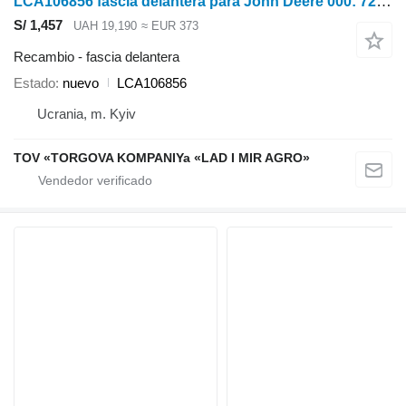
LCA106856 fascia delantera para John Deere 000: 7200, 7300, 7400, 7500 tractor de ruedas
S/ 1,457
UAH 19,190
≈ EUR 373
Recambio - fascia delantera
Estado
nuevo
LCA106856
Ucrania, m. Kyiv
TOV «TORGOVA KOMPANIYa «LAD I MIR AGRO»