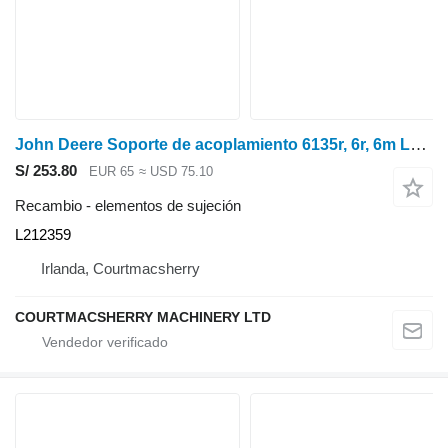
John Deere Soporte de acoplamiento 6135r, 6r, 6m L212359 para 6135R tractor de ruedas
S/ 253.80
EUR 65
≈ USD 75.10
Recambio - elementos de sujeción
L212359
Irlanda, Courtmacsherry
COURTMACSHERRY MACHINERY LTD