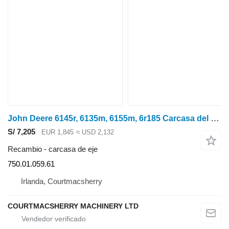
John Deere 6145r, 6135m, 6155m, 6r185 Carcasa del eje delantero L220124, 750.01.07 750.01.059.61 carcasa de eje para tractor de ruedas
S/ 7,205
EUR 1,845
≈ USD 2,132
Recambio - carcasa de eje
750.01.059.61
Irlanda, Courtmacsherry
COURTMACSHERRY MACHINERY LTD