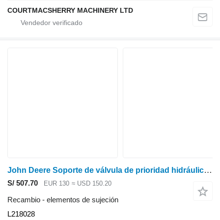
COURTMACSHERRY MACHINERY LTD
John Deere Soporte de válvula de prioridad hidráulica serie 6135r, 6r L218028, L2180 para 6135R tractor de ruedas
S/ 507.70
EUR 130
≈ USD 150.20
Recambio - elementos de sujeción
L218028