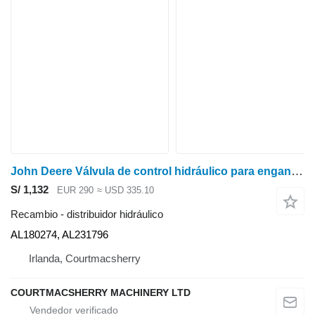
John Deere Válvula de control hidráulico para enganche de remolque 6135r 6r, 6m Al180274, Al2 AL180274 distribuidor hidráulico para tractor de ruedas
S/ 1,132
EUR 290
≈ USD 335.10
Recambio - distribuidor hidráulico
AL180274, AL231796
Irlanda, Courtmacsherry
COURTMACSHERRY MACHINERY LTD