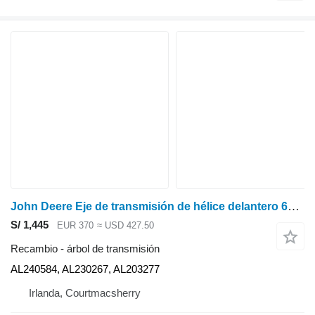
John Deere Eje de transmisión de hélice delantero 6135r Al240584, Al230267, Al203277 AL240584 árbol de transmisión para tractor de ruedas
S/ 1,445
EUR 370
≈ USD 427.50
Recambio - árbol de transmisión
AL240584, AL230267, AL203277
Irlanda, Courtmacsherry