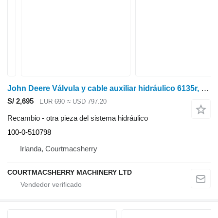
John Deere Válvula y cable auxiliar hidráulico 6135r, 6r, 6m Al209365, Al23 100-0-510798 para 6135R tractor de ruedas
S/ 2,695
EUR 690
≈ USD 797.20
Recambio - otra pieza del sistema hidráulico
100-0-510798
Irlanda, Courtmacsherry
COURTMACSHERRY MACHINERY LTD