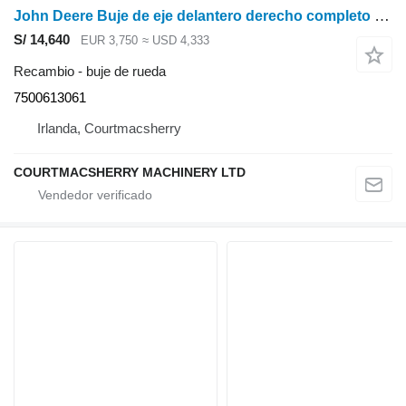
John Deere Buje de eje delantero derecho completo 6135r, 6145r, 6155r 7500613061 buje de rueda para tractor de ruedas
S/ 14,640
EUR 3,750
≈ USD 4,333
Recambio - buje de rueda
7500613061
Irlanda, Courtmacsherry
COURTMACSHERRY MACHINERY LTD