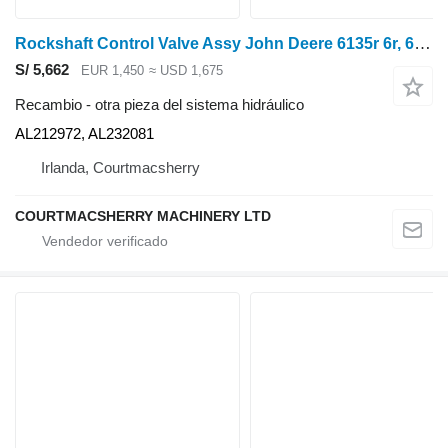
Rockshaft Control Valve Assy John Deere 6135r 6r, 6m Rockshaft Control Valve Assy Al212972, Al224475 AL212972 para John Deere 6145R tractor de ruedas
S/ 5,662
EUR 1,450
≈ USD 1,675
Recambio - otra pieza del sistema hidráulico
AL212972, AL232081
Irlanda, Courtmacsherry
COURTMACSHERRY MACHINERY LTD