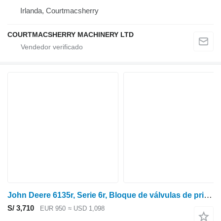
Irlanda, Courtmacsherry
COURTMACSHERRY MACHINERY LTD
John Deere 6135r, Serie 6r, Bloque de válvulas de prioridad hidráulica Al227255 AL227255 para 6135R tractor de ruedas
S/ 3,710
EUR 950
≈ USD 1,098