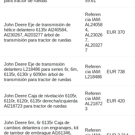
para tractor de ruedas
59.61
Referen
cia IAM:
John Deere Eje de transmisión de
AL24058
hélice delantero 6135r Al240584,
4,
EUR 370
Al230267, Al203277 árbol de
AL23026
transmisión para tractor de ruedas
7,
AL20327
7
John Deere Eje de transmisión
Referen
delantero L218486 para series 6r, 6m,
cia IAM:
EUR 738
6135r, 6130r y 6090m árbol de
L218486
transmisión para tractor de ruedas
Referen
John Deere Caja de nivelación 6105r,
cia IAM:
6110r, 6120r, 6135r derecha/izquierda
EUR 420
AL21872
Al218723 para tractor de ruedas
3
John Deere 6m, 6r 6135r Caja de
cambios delantera con engranajes, kit
Referen
de tambor de embrague Al161346,