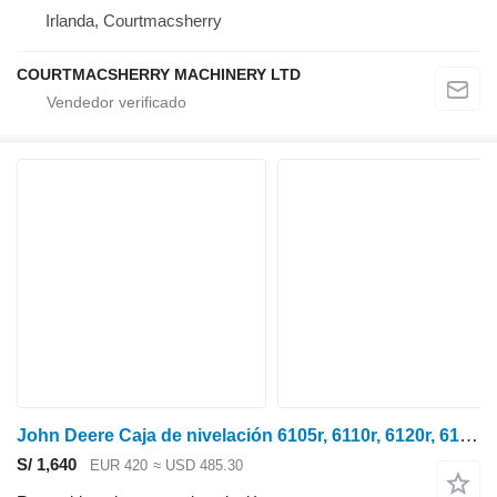
Irlanda, Courtmacsherry
COURTMACSHERRY MACHINERY LTD
John Deere Caja de nivelación 6105r, 6110r, 6120r, 6135r derecha/izquierda Al218723 AL218723 para tractor de ruedas
S/ 1,640
EUR 420
≈ USD 485.30