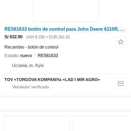
RE581633 botón de control para John Deere 6110R, 6120R, 6130R, 6135R, 6145R, 6155R tractor
S/ 632.90
UAH 8,339
≈ EUR 162.10
Recambio - botón de control
Estado
nuevo
RE581633
Ucrania, m. Kyiv
TOV «TORGOVA KOMPANIYa «LAD I MIR AGRO»