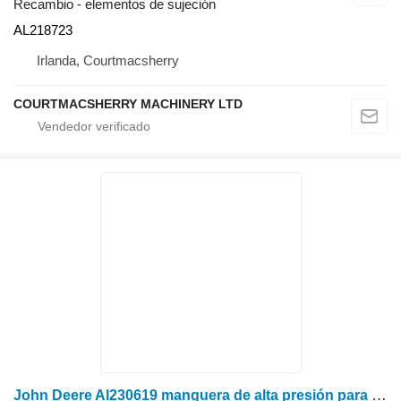
Recambio - elementos de sujeción
AL218723
Irlanda, Courtmacsherry
COURTMACSHERRY MACHINERY LTD
John Deere Al230619 manguera de alta presión para John Deere 6105M, 6110M, 6115M, 6120M, 6125M, 6130M, 6135M tractor