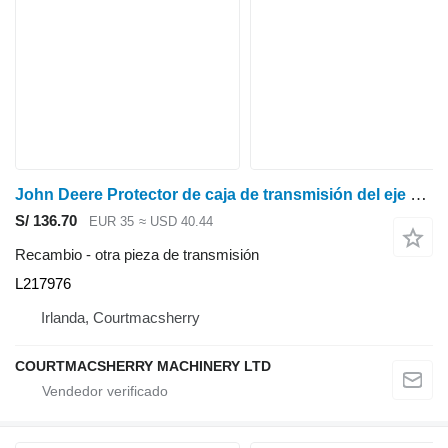
John Deere Protector de caja de transmisión del eje de la hélice 6135r L217976 para tractor de ruedas
S/ 136.70
EUR 35
≈ USD 40.44
Recambio - otra pieza de transmisión
L217976
Irlanda, Courtmacsherry
COURTMACSHERRY MACHINERY LTD