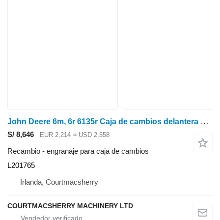
John Deere 6m, 6r 6135r Caja de cambios delantera con engranajes, kit de tambor de embrague Al161346, L20176 L201765 engranaje para caja de cambios para John Deere 6135r tractor de ruedas
S/ 8,646
EUR 2,214
≈ USD 2,558
Recambio - engranaje para caja de cambios
L201765
Irlanda, Courtmacsherry
COURTMACSHERRY MACHINERY LTD