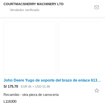
COURTMACSHERRY MACHINERY LTD
John Deere Yugo de soporte del brazo de enlace 6135r, 6300, 6400, 6510, 6610 L116300 para tractor de ruedas
S/ 175.70
EUR 45
≈ USD 51.99
Recambio - otra pieza de carrocería
L116300