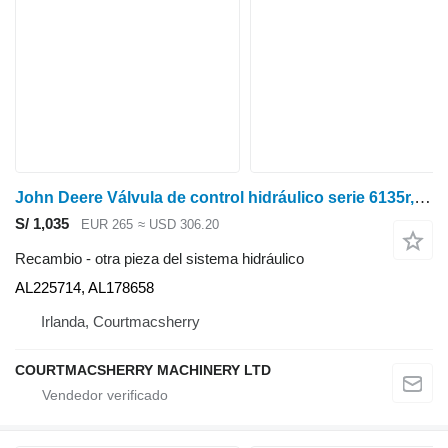
John Deere Válvula de control hidráulico serie 6135r, 6m, 6r, Al225714, Al178658 AL225714 para 6135R tractor de ruedas
S/ 1,035
EUR 265
≈ USD 306.20
Recambio - otra pieza del sistema hidráulico
AL225714, AL178658
Irlanda, Courtmacsherry
COURTMACSHERRY MACHINERY LTD