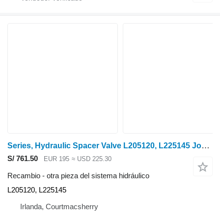
Series, Hydraulic Spacer Valve L205120, L225145 John Deere 6145r, Serie 6r, Válvula espaciadora hidráulica L205120, L225145 para John Deere 6135R tractor de ruedas
S/ 761.50
EUR 195
≈ USD 225.30
Recambio - otra pieza del sistema hidráulico
L205120, L225145
Irlanda, Courtmacsherry