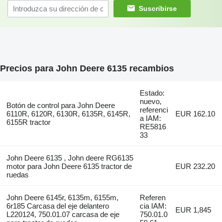
Suscribirse
Precios para John Deere 6135 recambios
Estado:
nuevo,
Botón de control para John Deere
referenci
6110R, 6120R, 6130R, 6135R, 6145R,
EUR 162.10
a IAM:
6155R tractor
RE5816
33
John Deere 6135 , John deere RG6135
motor para John Deere 6135 tractor de
EUR 232.20
ruedas
John Deere 6145r, 6135m, 6155m,
Referen
6r185 Carcasa del eje delantero
cia IAM:
EUR 1,845
L220124, 750.01.07 carcasa de eje
750.01.0