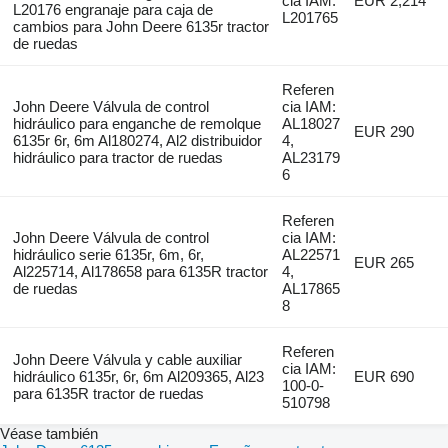
cia IAM:
EUR 2,214
L20176 engranaje para caja de
L201765
cambios para John Deere 6135r tractor
de ruedas
Referen
John Deere Válvula de control
cia IAM:
hidráulico para enganche de remolque
AL18027
EUR 290
6135r 6r, 6m Al180274, Al2 distribuidor
4,
hidráulico para tractor de ruedas
AL23179
6
Referen
John Deere Válvula de control
cia IAM:
hidráulico serie 6135r, 6m, 6r,
AL22571
EUR 265
Al225714, Al178658 para 6135R tractor
4,
de ruedas
AL17865
8
Referen
John Deere Válvula y cable auxiliar
cia IAM:
hidráulico 6135r, 6r, 6m Al209365, Al23
EUR 690
100-0-
para 6135R tractor de ruedas
510798
Véase también