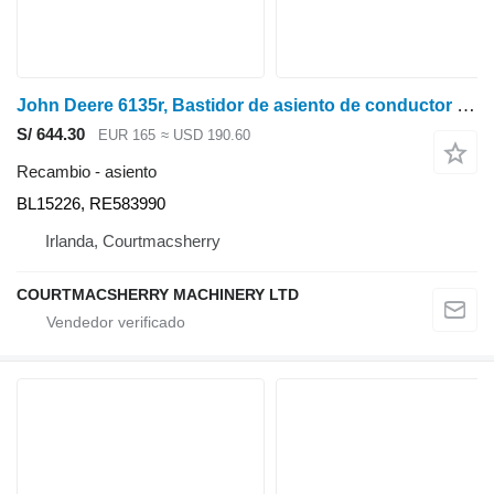
John Deere 6135r, Bastidor de asiento de conductor y pasajero serie 6r Bl15226, Re583990 BL15226 para tractor de ruedas
S/ 644.30
EUR 165
≈ USD 190.60
Recambio - asiento
BL15226, RE583990
Irlanda, Courtmacsherry
COURTMACSHERRY MACHINERY LTD