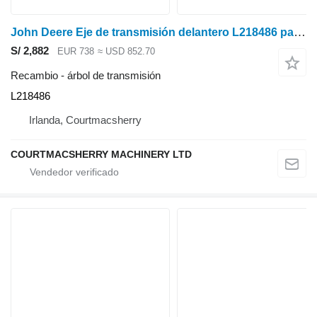
John Deere Eje de transmisión delantero L218486 para series 6r, 6m, 6135r, 6130r y 6090m árbol de transmisión para tractor de ruedas
S/ 2,882
EUR 738
≈ USD 852.70
Recambio - árbol de transmisión
L218486
Irlanda, Courtmacsherry
COURTMACSHERRY MACHINERY LTD