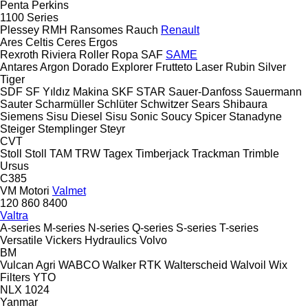
Penta
Perkins
1100 Series
Plessey
RMH
Ransomes
Rauch
Renault
Ares
Celtis
Ceres
Ergos
Rexroth
Riviera
Roller
Ropa
SAF
SAME
Antares
Argon
Dorado
Explorer
Frutteto
Laser
Rubin
Silver
Tiger
SDF
SF Yıldız Makina
SKF
STAR
Sauer-Danfoss
Sauermann
Sauter
Scharmüller
Schlüter
Schwitzer
Sears
Shibaura
Siemens
Sisu Diesel
Sisu
Sonic
Soucy
Spicer
Stanadyne
Steiger
Stemplinger
Steyr
CVT
Stoll
Stoll
TAM
TRW
Tagex
Timberjack
Trackman
Trimble
Ursus
C385
VM Motori
Valmet
120
860
8400
Valtra
A-series
M-series
N-series
Q-series
S-series
T-series
Versatile
Vickers Hydraulics
Volvo
BM
Vulcan Agri
WABCO
Walker RTK
Walterscheid
Walvoil
Wix
Filters
YTO
NLX 1024
Yanmar