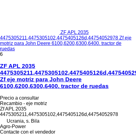
ZF APL 2035
4475305211,4475305102,4475405126d,44754052978 Zf eje
motriz para John Deere 6100,6200,6300,6400. tractor de
ruedas
6
ZF APL 2035
4475305211,4475305102,4475405126d,44754052
Zf eje motriz para John Deere
6100,6200,6300,6400. tractor de ruedas
Precio a consultar
Recambio - eje motriz
Zf APL 2035
4475305211,4475305102,4475405126d,44754052978
Ucrania, s. Bila
Agro-Power
Contacte con el vendedor