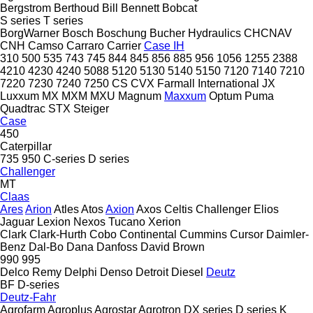
Bergstrom
Berthoud
Bill Bennett
Bobcat
S series
T series
BorgWarner
Bosch
Boschung
Bucher Hydraulics
CHCNAV
CNH
Camso
Carraro
Carrier
Case IH
310
500
535
743
745
844
845
856
885
956
1056
1255
2388
4210
4230
4240
5088
5120
5130
5140
5150
7120
7140
7210
7220
7230
7240
7250
CS
CVX
Farmall
International
JX
Luxxum
MX
MXM
MXU
Magnum
Maxxum
Optum
Puma
Quadtrac
STX
Steiger
Case
450
Caterpillar
735
950
C-series
D series
Challenger
MT
Claas
Ares
Arion
Atles
Atos
Axion
Axos
Celtis
Challenger
Elios
Jaguar
Lexion
Nexos
Tucano
Xerion
Clark
Clark-Hurth
Cobo
Continental
Cummins
Cursor
Daimler-
Benz
Dal-Bo
Dana
Danfoss
David Brown
990
995
Delco Remy
Delphi
Denso
Detroit Diesel
Deutz
BF
D-series
Deutz-Fahr
Agrofarm
Agroplus
Agrostar
Agrotron
DX series
D series
K