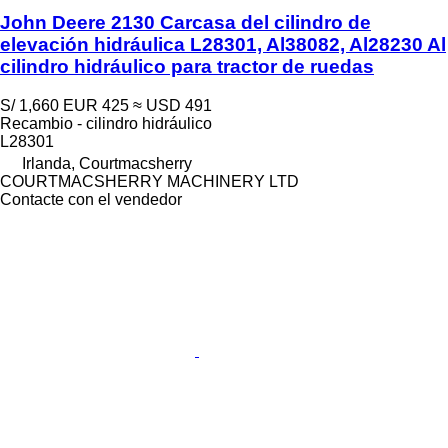
John Deere 2130 Carcasa del cilindro de
elevación hidráulica L28301, Al38082, Al28230 Al
cilindro hidráulico para tractor de ruedas
S/ 1,660
EUR 425
≈ USD 491
Recambio - cilindro hidráulico
L28301
Irlanda, Courtmacsherry
COURTMACSHERRY MACHINERY LTD
Contacte con el vendedor