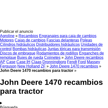
Publicar el anuncio
Agroline
»
Recambios
Engranajes para caja de cambios
Motores
Cajas de cambios
Fascias delanteras
Poleas
Cilindros hidráulicos
Distribuidores hidráulicos
Unidades de
control
Bombas hidráulicas
Juntas tóricas para transmisión
Discos de embrague
Rodamientos de rodillos
Enganches de
remolque
Bujes de rueda
Cojinetes
»
John Deere recambios
AP
Case
Case IH
Claas
Dronningborg
Fendt
Ford
Massey
Ferguson
New Holland
ZF
»
John Deere 1470 recambios
»
John Deere 1470 recambios para tractor
»
John Deere 1470 recambios
para tractor
Búsqueda