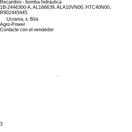
Recambio - bomba hidráulica
1B-2446300-A, AL166639, ALA10VN00, HTC40N00,
R902445445
Ucrania, s. Bila
Agro-Power
Contacte con el vendedor
3