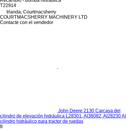
Recambio - bomba hidráulica
T22914
Irlanda, Courtmacsherry
COURTMACSHERRY MACHINERY LTD
Contacte con el vendedor
John Deere 2130 Carcasa del
cilindro de elevación hidráulica L28301, Al38082, Al28230 Al
cilindro hidráulico para tractor de ruedas
8