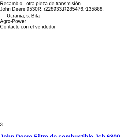
Recambio - otra pieza de transmisión
John Deere 9530R, r228933,R285476,r135888.
Ucrania, s. Bila
Agro-Power
Contacte con el vendedor
3
John Deere Filtro de combustible Jcb 6300,