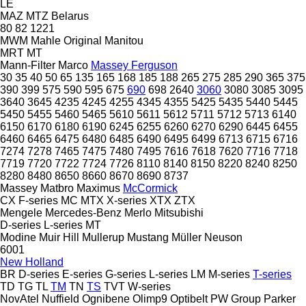
LE
MAZ
MTZ Belarus
80
82
1221
MWM
Mahle Original
Manitou
MRT
MT
Mann-Filter
Marco
Massey Ferguson
30
35
40
50
65
135
165
168
185
188
265
275
285
290
365
375
390
399
575
590
595
675
690
698
2640
3060
3080
3085
3095
3640
3645
4235
4245
4255
4345
4355
5425
5435
5440
5445
5450
5455
5460
5465
5610
5611
5612
5711
5712
5713
6140
6150
6170
6180
6190
6245
6255
6260
6270
6290
6445
6455
6460
6465
6475
6480
6485
6490
6495
6499
6713
6715
6716
7274
7278
7465
7475
7480
7495
7616
7618
7620
7716
7718
7719
7720
7722
7724
7726
8110
8140
8150
8220
8240
8250
8280
8480
8650
8660
8670
8690
8737
Massey
Matbro
Maximus
McCormick
CX
F-series
MC
MTX
X-series
XTX
ZTX
Mengele
Mercedes-Benz
Merlo
Mitsubishi
D-series
L-series
MT
Modine
Muir Hill
Mullerup
Mustang
Müller
Neuson
6001
New Holland
BR
D-series
E-series
G-series
L-series
LM
M-series
T-series
TD
TG
TL
TM
TN
TS
TVT
W-series
NovAtel
Nuffield
Ognibene
Olimp9
Optibelt
PW Group
Parker