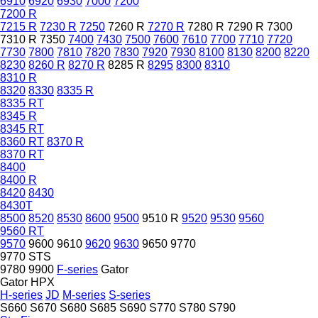
6910
6920
6930
7000
7200
7200 R
7215 R
7230 R
7250
7260 R
7270 R
7280 R
7290 R
7300
7310 R
7350
7400
7430
7500
7600
7610
7700
7710
7720
7730
7800
7810
7820
7830
7920
7930
8100
8130
8200
8220
8230
8260 R
8270 R
8285 R
8295
8300
8310
8310 R
8320
8330
8335 R
8335 RT
8345 R
8345 RT
8360 RT
8370 R
8370 RT
8400
8400 R
8420
8430
8430T
8500
8520
8530
8600
9500
9510 R
9520
9530
9560
9560 RT
9570
9600
9610
9620
9630
9650
9770
9770 STS
9780
9900
F-series
Gator
Gator HPX
H-series
JD
M-series
S-series
S660
S670
S680
S685
S690
S770
S780
S790