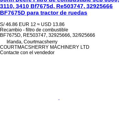
3110, 3410 Bf7675d, Re503747, 32925666
BF7675D para tractor de ruedas
S/ 46.86
EUR 12
≈ USD 13.86
Recambio - filtro de combustible
BF7675D, RE503747, 32925666, 32/925666
Irlanda, Courtmacsherry
COURTMACSHERRY MACHINERY LTD
Contacte con el vendedor