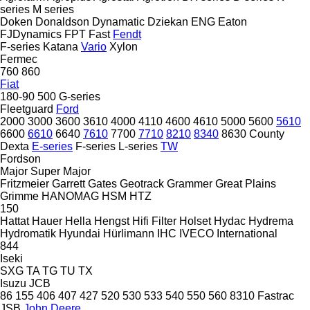
series
M series
Doken
Donaldson
Dynamatic
Dziekan
ENG
Eaton
FJDynamics
FPT
Fast
Fendt
F-series
Katana
Vario
Xylon
Fermec
760
860
Fiat
180-90
500
G-series
Fleetguard
Ford
2000
3000
3600
3610
4000
4110
4600
4610
5000
5600
5610
6600
6610
6640
7610
7700
7710
8210
8340
8630
County
Dexta
E-series
F-series
L-series
TW
Fordson
Major
Super Major
Fritzmeier
Garrett
Gates
Geotrack
Grammer
Great Plains
Grimme
HANOMAG
HSM
HTZ
150
Hattat
Hauer
Hella
Hengst
Hifi Filter
Holset
Hydac
Hydrema
Hydromatik
Hyundai
Hürlimann
IHC
IVECO
International
844
Iseki
SXG
TA
TG
TU
TX
Isuzu
JCB
86
155
406
407
427
520
530
533
540
550
560
8310
Fastrac
JSB
John Deere