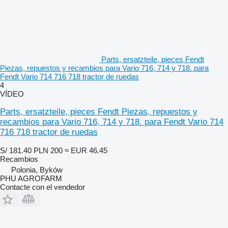
Parts, ersatzteile, pieces Fendt
Piezas, repuestos y recambios para Vario 716, 714 y 718. para
Fendt Vario 714 716 718 tractor de ruedas
4
VÍDEO
Parts, ersatzteile, pieces Fendt Piezas, repuestos y
recambios para Vario 716, 714 y 718. para Fendt Vario 714
716 718 tractor de ruedas
S/ 181.40
PLN 200
≈ EUR 46.45
Recambios
Polonia, Byków
PHU AGROFARM
Contacte con el vendedor