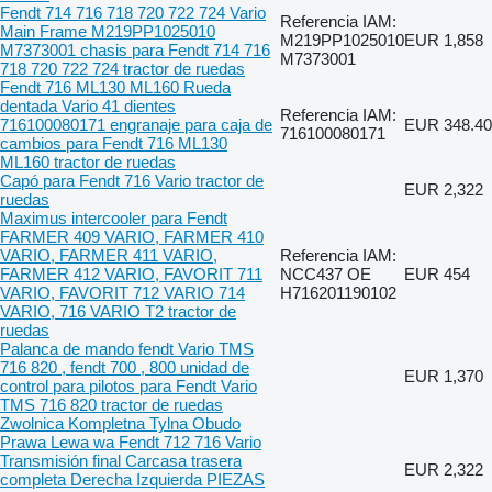
Fendt 714 716 718 720 722 724 Vario
Referencia IAM:
Main Frame M219PP1025010
M219PP1025010
EUR 1,858
M7373001 chasis para Fendt 714 716
M7373001
718 720 722 724 tractor de ruedas
Fendt 716 ML130 ML160 Rueda
dentada Vario 41 dientes
Referencia IAM:
716100080171 engranaje para caja de
EUR 348.40
716100080171
cambios para Fendt 716 ML130
ML160 tractor de ruedas
Capó para Fendt 716 Vario tractor de
EUR 2,322
ruedas
Maximus intercooler para Fendt
FARMER 409 VARIO, FARMER 410
VARIO, FARMER 411 VARIO,
Referencia IAM:
FARMER 412 VARIO, FAVORIT 711
NCC437 OE
EUR 454
VARIO, FAVORIT 712 VARIO 714
H716201190102
VARIO, 716 VARIO T2 tractor de
ruedas
Palanca de mando fendt Vario TMS
716 820 , fendt 700 , 800 unidad de
EUR 1,370
control para pilotos para Fendt Vario
TMS 716 820 tractor de ruedas
Zwolnica Kompletna Tylna Obudo
Prawa Lewa wa Fendt 712 716 Vario
Transmisión final Carcasa trasera
EUR 2,322
completa Derecha Izquierda PIEZAS