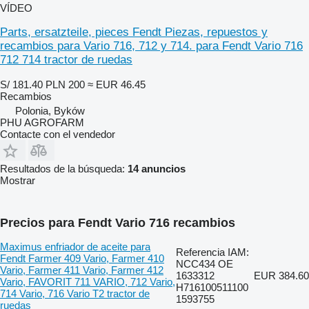
VÍDEO
Parts, ersatzteile, pieces Fendt Piezas, repuestos y
recambios para Vario 716, 712 y 714. para Fendt Vario 716
712 714 tractor de ruedas
S/ 181.40
PLN 200
≈ EUR 46.45
Recambios
Polonia, Byków
PHU AGROFARM
Contacte con el vendedor
Resultados de la búsqueda:
14 anuncios
Mostrar
Precios para Fendt Vario 716 recambios
Maximus enfriador de aceite para
Referencia IAM:
Fendt Farmer 409 Vario, Farmer 410
NCC434 OE
Vario, Farmer 411 Vario, Farmer 412
1633312
EUR 384.60
Vario, FAVORIT 711 VARIO, 712 Vario,
H716100511100
714 Vario, 716 Vario T2 tractor de
1593755
ruedas