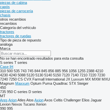
piezas de cabina
capós
piezas de carrocería
chasis
otros recambios
recambios
Categoría del vehículo
tractores
tractores de ruedas
Tipo de pieza de repuesto
análoga
Marca
No se han encontrado resultados para esta consulta
S series
T series
Case IH
310
500
535
743
745
844
845
856
885
956
1056
1255
2388
4210
4230
4240
5088
5120
5130
5140
5150
7120
7140
7210
7220
7230
7240
7250
CS
CVX
Farmall
International
JX
Luxxum
MX
MXM
MXU
Magnum
Maxxum
Optum
Puma
Quadtrac
STX
Steiger
450
735
950
C-series
D series
MT
Ares
Arion
Atles
Atos
Axion
Axos
Celtis
Challenger
Elios
Jaguar
Lexion
Nexos
Tucano
Xerion
990
995