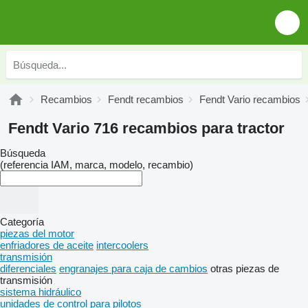
Recambios
Fendt recambios
Fendt Vario recambios
Fendt Vario 716 recambios para tractor
Búsqueda
(referencia IAM, marca, modelo, recambio)
Categoría
piezas del motor
enfriadores de aceite
intercoolers
transmisión
diferenciales
engranajes para caja de cambios
otras piezas de
transmisión
sistema hidráulico
unidades de control para pilotos