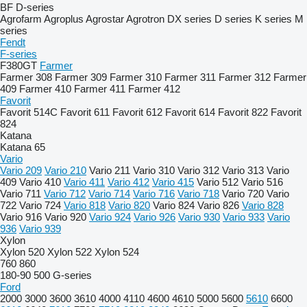
BF
D-series
Agrofarm
Agroplus
Agrostar
Agrotron
DX series
D series
K series
M
series
Fendt
F-series
F380GT
Farmer
Farmer 308
Farmer 309
Farmer 310
Farmer 311
Farmer 312
Farmer
409
Farmer 410
Farmer 411
Farmer 412
Favorit
Favorit 514C
Favorit 611
Favorit 612
Favorit 614
Favorit 822
Favorit
824
Katana
Katana 65
Vario
Vario 209
Vario 210
Vario 211
Vario 310
Vario 312
Vario 313
Vario
409
Vario 410
Vario 411
Vario 412
Vario 415
Vario 512
Vario 516
Vario 711
Vario 712
Vario 714
Vario 716
Vario 718
Vario 720
Vario
722
Vario 724
Vario 818
Vario 820
Vario 824
Vario 826
Vario 828
Vario 916
Vario 920
Vario 924
Vario 926
Vario 930
Vario 933
Vario
936
Vario 939
Xylon
Xylon 520
Xylon 522
Xylon 524
760
860
180-90
500
G-series
Ford
2000
3000
3600
3610
4000
4110
4600
4610
5000
5600
5610
6600