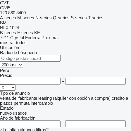
CVT
C385
120
860
8400
A-series
M-series
N-series
Q-series
S-series
T-series
BM
NLX 1024
B-series
F-series
KE
7211
Crystal
Forterra
Proxima
mostrar todos
Ubicación
Radio de búsqueda
Perú
Precio
–
Tipo de anuncio
venta
del fabricante
leasing (alquiler con opción a compra)
crédito
a
plazos
permuta
intercambio
Estado
nuevo
usados
Año de fabricación
–
¿Le faltan algunos filtros?