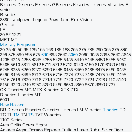
B-series
D-series
F-series
GB-series
K-series
L-series
M-series
R-
series
R-series
8880
Landpower
Legend
Powerfarm
Rex
Vision
Geotrac
LE
80
82
1221
MRT
MT
Massey Ferguson
30
35
40
50
65
135
165
168
185
188
265
275
285
290
365
375
390
399
575
590
595
675
690
698
2640
3060
3080
3085
3095
3640
3645
4235
4245
4255
4345
4355
5425
5435
5440
5445
5450
5455
5460
5465
5610
5611
5612
5711
5712
5713
6140
6150
6170
6180
6190
6245
6255
6260
6270
6290
6445
6455
6460
6465
6475
6480
6485
6490
6495
6499
6713
6715
6716
7274
7278
7465
7475
7480
7495
7616
7618
7620
7716
7718
7719
7720
7722
7724
7726
8110
8140
8150
8220
8240
8250
8280
8480
8650
8660
8670
8690
8737
CX
F-series
MC
MTX
X-series
XTX
ZTX
D-series
L-series
MT
6001
New Holland
BR
D-series
E-series
G-series
L-series
LM
M-series
T-series
TD
TG
TL
TM
TN
TS
TVT
W-series
1100 Series
Ares
Celtis
Ceres
Ergos
Antares
Argon
Dorado
Explorer
Frutteto
Laser
Rubin
Silver
Tiger