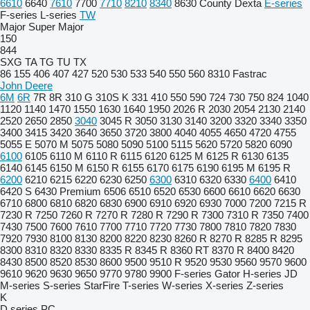
6610
6640
7610
7700
7710
8210
8340
8630
County
Dexta
E-series
F-series
L-series
TW
Major
Super Major
150
844
SXG
TA
TG
TU
TX
86
155
406
407
427
520
530
533
540
550
560
8310
Fastrac
John Deere
6M
6R
7R
8R
310 G
310S K
331
410
550
590
724
730
750
824
1040
1120
1140
1470
1550
1630
1640
1950
2026 R
2030
2054
2130
2140
2520
2650
2850
3040
3045 R
3050
3130
3140
3200
3320
3340
3350
3400
3415
3420
3640
3650
3720
3800
4040
4055
4650
4720
4755
5055 E
5070 M
5075
5080
5090
5100
5115
5620
5720
5820
6090
6100
6105
6110 M
6110 R
6115
6120
6125 M
6125 R
6130
6135
6140
6145
6150 M
6150 R
6155
6170
6175
6190
6195 M
6195 R
6200
6210
6215
6220
6230
6250
6300
6310
6320
6330
6400
6410
6420 S
6430 Premium
6506
6510
6520
6530
6600
6610
6620
6630
6710
6800
6810
6820
6830
6900
6910
6920
6930
7000
7200
7215 R
7230 R
7250
7260 R
7270 R
7280 R
7290 R
7300
7310 R
7350
7400
7430
7500
7600
7610
7700
7710
7720
7730
7800
7810
7820
7830
7920
7930
8100
8130
8200
8220
8230
8260 R
8270 R
8285 R
8295
8300
8310
8320
8330
8335 R
8345 R
8360 RT
8370 R
8400
8420
8430
8500
8520
8530
8600
9500
9510 R
9520
9530
9560
9570
9600
9610
9620
9630
9650
9770
9780
9900
F-series
Gator
H-series
JD
M-series
S-series
StarFire
T-series
W-series
X-series
Z-series
K
D series
PC