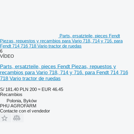
Parts, ersatzteile, pieces Fendt
Piezas, repuestos y recambios para Vario 718, 714 y 716. para
Fendt 714 716 718 Vario tractor de ruedas
6
VÍDEO
Parts, ersatzteile, pieces Fendt Piezas, repuestos y
recambios para Vario 718, 714 y 716. para Fendt 714 716
718 Vario tractor de ruedas
S/ 181.40
PLN 200
≈ EUR 46.45
Recambios
Polonia, Byków
PHU AGROFARM
Contacte con el vendedor