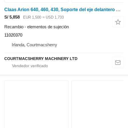
Claas Arion 640, 460, 430, Soporte del eje delantero Ares 0011223581, 11020370 para tractor de ruedas
S/ 5,858
EUR 1,500
≈ USD 1,733
Recambio - elementos de sujeción
11020370
Irlanda, Courtmacsherry
COURTMACSHERRY MACHINERY LTD