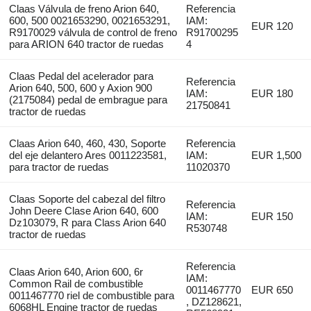
Claas Válvula de freno Arion 640,
Referencia
600, 500 0021653290, 0021653291,
IAM:
EUR 120
R9170029 válvula de control de freno
R91700295
para ARION 640 tractor de ruedas
4
Claas Pedal del acelerador para
Referencia
Arion 640, 500, 600 y Axion 900
IAM:
EUR 180
(2175084) pedal de embrague para
21750841
tractor de ruedas
Claas Arion 640, 460, 430, Soporte
Referencia
del eje delantero Ares 0011223581,
IAM:
EUR 1,500
para tractor de ruedas
11020370
Claas Soporte del cabezal del filtro
Referencia
John Deere Clase Arion 640, 600
IAM:
EUR 150
Dz103079, R para Class Arion 640
R530748
tractor de ruedas
Referencia
Claas Arion 640, Arion 600, 6r
IAM:
Common Rail de combustible
0011467770
EUR 650
0011467770 riel de combustible para
, DZ128621,
6068HL Engine tractor de ruedas