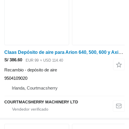
Claas Depósito de aire para Arion 640, 500, 600 y Axion 900: 0021653330, 0011210 9504109020 para 640 tractor de ruedas
S/ 386.60
EUR 99
≈ USD 114.40
Recambio - depósito de aire
9504109020
Irlanda, Courtmacsherry
COURTMACSHERRY MACHINERY LTD