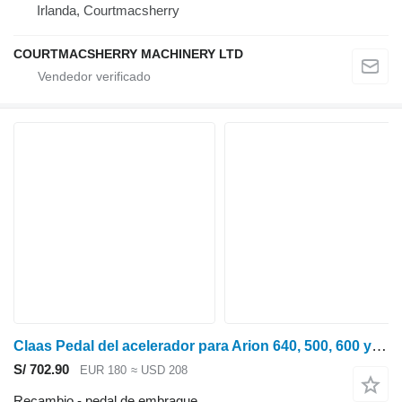
Irlanda, Courtmacsherry
COURTMACSHERRY MACHINERY LTD
Claas Pedal del acelerador para Arion 640, 500, 600 y Axion 900 (2175084) 21750841 pedal de embrague para tractor de ruedas
S/ 702.90
EUR 180
≈ USD 208
Recambio - pedal de embrague