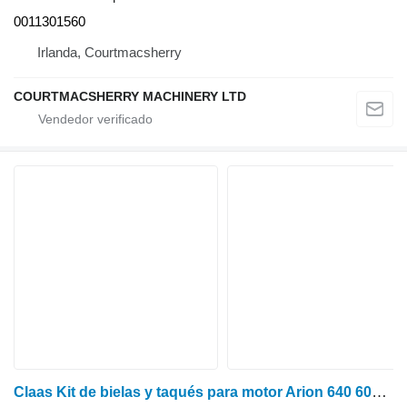
0011301560
Irlanda, Courtmacsherry
COURTMACSHERRY MACHINERY LTD
Claas Kit de bielas y taqués para motor Arion 640 6005021507, 600502158 varilla de empuje para Claas Arion 640 tractor de ruedas