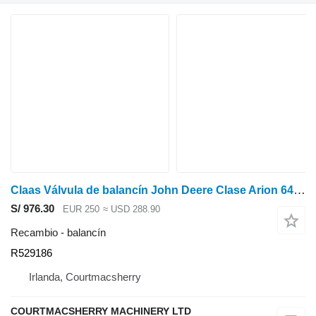
Claas Válvula de balancín John Deere Clase Arion 640, 6210r Re545803, R52 R529186 para Class Arion 640 tractor de ruedas
S/ 976.30
EUR 250
≈ USD 288.90
Recambio - balancín
R529186
Irlanda, Courtmacsherry
COURTMACSHERRY MACHINERY LTD