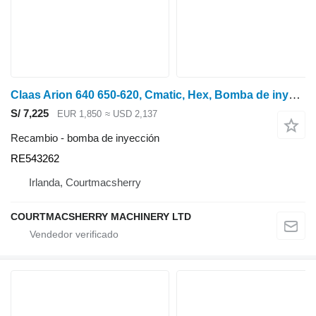
Claas Arion 640 650-620, Cmatic, Hex, Bomba de inyección de combustible 0011467510, RE543262 para tractor de ruedas
S/ 7,225
EUR 1,850
≈ USD 2,137
Recambio - bomba de inyección
RE543262
Irlanda, Courtmacsherry
COURTMACSHERRY MACHINERY LTD