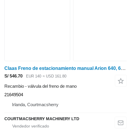
Claas Freno de estacionamiento manual Arion 640, 600, 500 21649504, 0021649501 válvula del freno de mano para tractor de ruedas
S/ 546.70
EUR 140
≈ USD 161.80
Recambio - válvula del freno de mano
21649504
Irlanda, Courtmacsherry
COURTMACSHERRY MACHINERY LTD