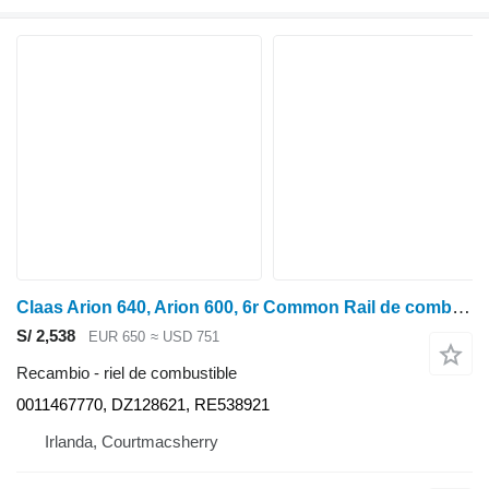
Claas Arion 640, Arion 600, 6r Common Rail de combustible 0011467770 riel de combustible para 6068HL Engine tractor de ruedas
S/ 2,538
EUR 650
≈ USD 751
Recambio - riel de combustible
0011467770, DZ128621, RE538921
Irlanda, Courtmacsherry