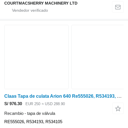
COURTMACSHERRY MACHINERY LTD
Claas Tapa de culata Arion 640 Re555026, R534193, R534105, 001146 RE555026 tapa de válvula para Class Arion 640 tractor de ruedas
S/ 976.30
EUR 250
≈ USD 288.90
Recambio - tapa de válvula
RE555026, R534193, R534105