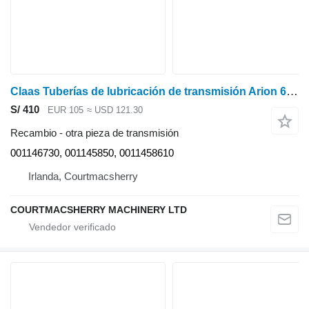
Claas Tuberías de lubricación de transmisión Arion 640, 600, 500 001146730, para ARION 640 tractor de ruedas
S/ 410
EUR 105
≈ USD 121.30
Recambio - otra pieza de transmisión
001146730, 001145850, 0011458610
Irlanda, Courtmacsherry
COURTMACSHERRY MACHINERY LTD