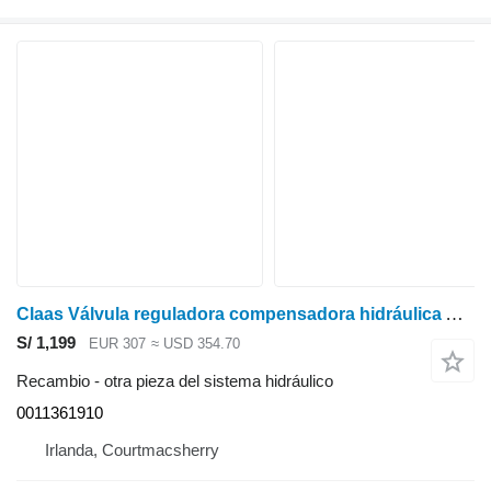
Claas Válvula reguladora compensadora hidráulica Arion 500, 600 Arion 640 0 0011361910 para tractor de ruedas
S/ 1,199
EUR 307
≈ USD 354.70
Recambio - otra pieza del sistema hidráulico
0011361910
Irlanda, Courtmacsherry