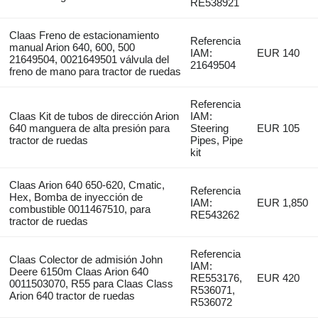
RE538921
Claas Freno de estacionamiento
Referencia
manual Arion 640, 600, 500
IAM:
EUR 140
21649504, 0021649501 válvula del
21649504
freno de mano para tractor de ruedas
Referencia
Claas Kit de tubos de dirección Arion
IAM:
640 manguera de alta presión para
Steering
EUR 105
tractor de ruedas
Pipes, Pipe
kit
Claas Arion 640 650-620, Cmatic,
Referencia
Hex, Bomba de inyección de
IAM:
EUR 1,850
combustible 0011467510, para
RE543262
tractor de ruedas
Referencia
Claas Colector de admisión John
IAM:
Deere 6150m Claas Arion 640
RE553176,
EUR 420
0011503070, R55 para Claas Class
R536071,
Arion 640 tractor de ruedas
R536072