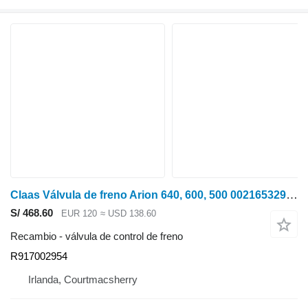
Claas Válvula de freno Arion 640, 600, 500 0021653290, 0021653291, R9170029 R917002954 válvula de control de freno para ARION 640 tractor de ruedas
S/ 468.60
EUR 120
≈ USD 138.60
Recambio - válvula de control de freno
R917002954
Irlanda, Courtmacsherry