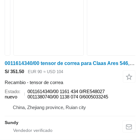
0011614340/00 tensor de correa para Claas Ares 546, Ares 556, Ares 566, Ares 547, Ares 557, Ares 567, Ares 577, Ares 616, Ares 626, Ares 636, Ares 656, Ares 696, Ares 617, Ares 657, Ares 697, Ares 816, Ares 826, Ares 836, Axion 810, Axion 815, Axion 820, Axion 825, Axion 830, Axion 840, Axion 850, Celtis 426, Celtis 436, Celtis 446, Celtis 456, Ergos 436, Ergos 446, Ergos 456, Ergos 466, Arion 410, Arion 420, Arion 430, Arion 510, Arion 520, Arion 530, Arion 540, Arion 610, Arion 620, Arion 630, Arion 640 tractor de ruedas
S/ 351.50
EUR 90
≈ USD 104
Recambio - tensor de correa
Estado
0011614340/00 1161 434 0/RE548027
nuevo
0011380740/00 1138 074 0/6005033245
China, Zhejiang province, Ruian city
Sundy