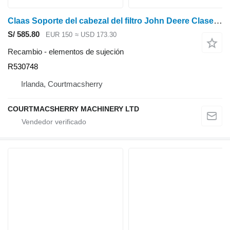
Claas Soporte del cabezal del filtro John Deere Clase Arion 640, 600 Dz103079, R R530748 para Class Arion 640 tractor de ruedas
S/ 585.80
EUR 150
≈ USD 173.30
Recambio - elementos de sujeción
R530748
Irlanda, Courtmacsherry
COURTMACSHERRY MACHINERY LTD