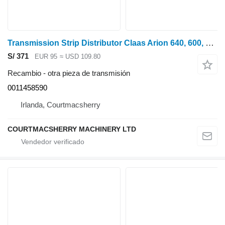
Transmission Strip Distributor Claas Arion 640, 600, 500, Distribuidor de tiras de transmisión 0011458590 para Claas ARION 640 tractor de ruedas
S/ 371
EUR 95
≈ USD 109.80
Recambio - otra pieza de transmisión
0011458590
Irlanda, Courtmacsherry
COURTMACSHERRY MACHINERY LTD