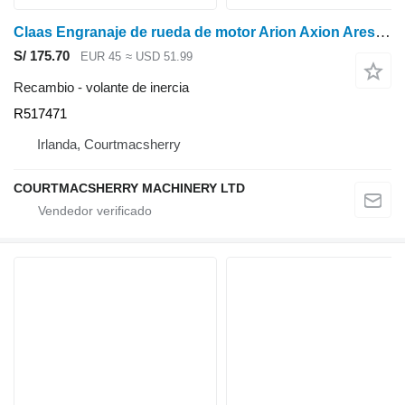
Claas Engranaje de rueda de motor Arion Axion Ares Arion 640 R517471, 0011324650 volante de inercia para tractor de ruedas
S/ 175.70
EUR 45
≈ USD 51.99
Recambio - volante de inercia
R517471
Irlanda, Courtmacsherry
COURTMACSHERRY MACHINERY LTD