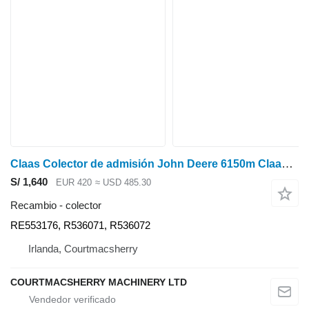
Claas Colector de admisión John Deere 6150m Claas Arion 640 0011503070, R55 RE553176 para Claas Class Arion 640 tractor de ruedas
S/ 1,640
EUR 420
≈ USD 485.30
Recambio - colector
RE553176, R536071, R536072
Irlanda, Courtmacsherry
COURTMACSHERRY MACHINERY LTD