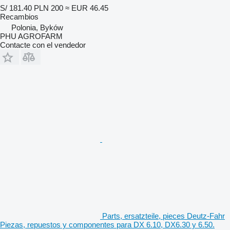
S/ 181.40
PLN 200
≈ EUR 46.45
Recambios
Polonia, Byków
PHU AGROFARM
Contacte con el vendedor
Parts, ersatzteile, pieces Deutz-Fahr
Piezas, repuestos y componentes para DX 6.10, DX6.30 y 6.50.