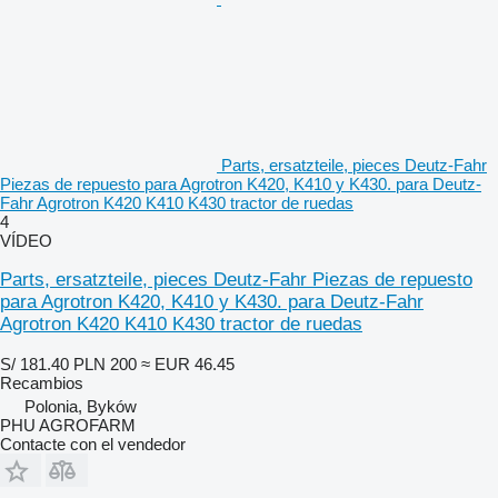
Parts, ersatzteile, pieces Deutz-Fahr
Piezas de repuesto para Agrotron K420, K410 y K430. para Deutz-
Fahr Agrotron K420 K410 K430 tractor de ruedas
4
VÍDEO
Parts, ersatzteile, pieces Deutz-Fahr Piezas de repuesto
para Agrotron K420, K410 y K430. para Deutz-Fahr
Agrotron K420 K410 K430 tractor de ruedas
S/ 181.40
PLN 200
≈ EUR 46.45
Recambios
Polonia, Byków
PHU AGROFARM
Contacte con el vendedor