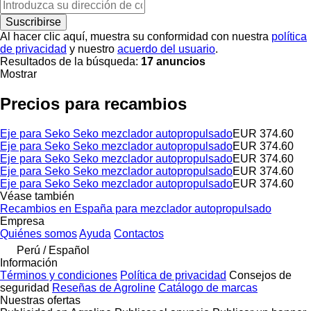
Suscribirse
Al hacer clic aquí, muestra su conformidad con nuestra
política
de privacidad
y nuestro
acuerdo del usuario
.
Resultados de la búsqueda:
17 anuncios
Mostrar
Precios para recambios
Eje para Seko Seko mezclador autopropulsado
EUR 374.60
Eje para Seko Seko mezclador autopropulsado
EUR 374.60
Eje para Seko Seko mezclador autopropulsado
EUR 374.60
Eje para Seko Seko mezclador autopropulsado
EUR 374.60
Eje para Seko Seko mezclador autopropulsado
EUR 374.60
Véase también
Recambios en España para mezclador autopropulsado
Empresa
Quiénes somos
Ayuda
Contactos
Perú / Español
Información
Términos y condiciones
Política de privacidad
Consejos de
seguridad
Reseñas de Agroline
Catálogo de marcas
Nuestras ofertas