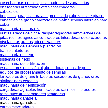
cosechadoras de maíz
cosechadoras de zanahorias
ensiladoras arrastradas
otras cosechadoras
cabezales
boquillas para picadora autopropulsada
cabezales de girasol
cabezales de grano
cabezales de maíz
cuchillas laterales para
colza
maquinaria de labranza
rastras
arados de cincel
despedregadoras
removedores de
pilas
rodillos agrícolas
cultivadores
trituradoras desbrozadoras
niveladoras
arados
rotocultivadores
maquinaria de siembra y plantación
transplantadoras
maquinaria de riego
sistemas de riego
maquinaria de fertilización
esparcidores de estiércol
abonadoras
cubas de purín
equipos de procesamiento de semillas
lanzadores de grano
trilladoras
secadores de granos
silos
sinfines para cereales
maquinaria de henificación
cargadoras agrícolas
henificadoras
rastrillos hileradores
remolques autocargadores
segadoras
maquinaria ganadera
maquinaria ganadera
carros mezcladores