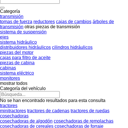
Categoría
transmisión
tomas de fuerza
reductores
cajas de cambios
árboles de
transmisión
otras piezas de transmisión
sistema de suspensión
ejes
sistema hidráulico
distribuidores hidráulicos
cilindros hidráulicos
piezas del motor
cajas para filtro de aceite
piezas de cabina
cabinas
sistema eléctrico
monitores
mostrar todos
Categoría del vehículo
No se han encontrado resultados para esta consulta
tractores
minitractores
tractores de cadenas
tractores de ruedas
cosechadoras
cosechadoras de algodón
cosechadoras de remolachas
cosechadoras de cereales
cosechadoras de forraje