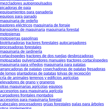
mezcladores autopropulsados
picadoras de paja
equipamientos para ganadería
equipos para ganado
maquinaria de ordeño
pastores eléctricos
maquinaria de forraje
transportes de maquinaria
maquinaria forestal
motosierras
motosierras gasolinas
biotrituradoras
tractores forestales
autocargadores
procesadoras forestales
maquinaria de jardinería
cortacéspedes
tractores de dos ruedas
desbrozadoras
motoazadas
pulverizadores manuales
tractores cortacéspedes
maquinaria para viñedos
maquinaria para patatas
arrancadoras de patatas
cosechadoras de patatas
fresadoras
de lomos
plantadoras de patatas
tolvas de recepción
cría de animales
terrenos y edificios agrícolas
elevadores de grano y graneros
otras maquinarias agrícolas
equipos
accesorios para maquinaria agrícola
cargadores frontales montados
accesorios para maquinaria forestal
cabezales procesadores
grúas forestales
palas para árboles
otros implementos