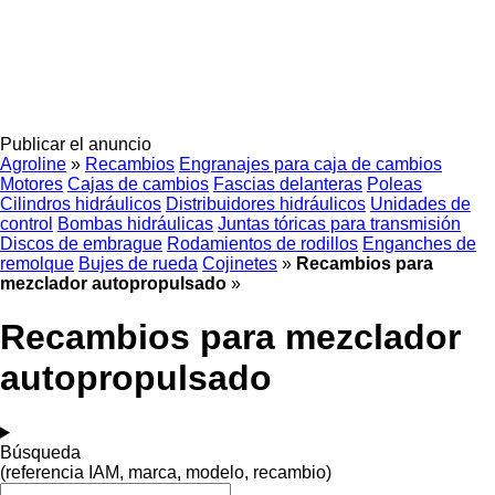
Publicar el anuncio
Agroline
»
Recambios
Engranajes para caja de cambios
Motores
Cajas de cambios
Fascias delanteras
Poleas
Cilindros hidráulicos
Distribuidores hidráulicos
Unidades de
control
Bombas hidráulicas
Juntas tóricas para transmisión
Discos de embrague
Rodamientos de rodillos
Enganches de
remolque
Bujes de rueda
Cojinetes
»
Recambios para
mezclador autopropulsado
»
Recambios para mezclador
autopropulsado
Búsqueda
(referencia IAM, marca, modelo, recambio)