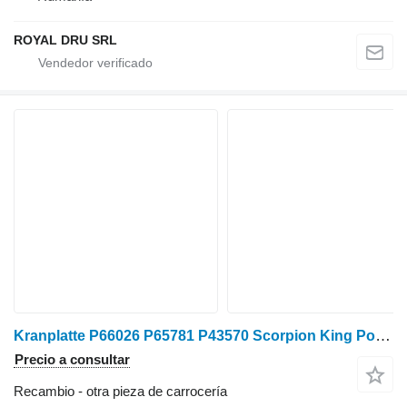
ROYAL DRU SRL
Kranplatte P66026 P65781 P43570 Scorpion King Ponsse Radiador de aire acondicionado Scorpion P66026 para Ponsse procesadora forestal
Precio a consultar
Recambio - otra pieza de carrocería